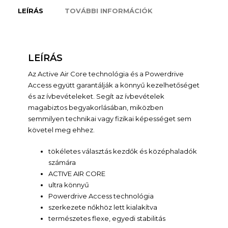
LEÍRÁS
TOVÁBBI INFORMÁCIÓK
LEÍRÁS
Az Active Air Core technológia és a Powerdrive
Access együtt garantálják a könnyű kezelhetőséget
és az ívbevételeket. Segít az ívbevételek
magabiztos begyakorlásában, miközben
semmilyen technikai vagy fizikai képességet sem
követel meg ehhez.
tökéletes választás kezdők és középhaladók
számára
ACTIVE AIR CORE
ultra könnyű
Powerdrive Access technológia
szerkezete nőkhöz lett kialakítva
természetes flexe, egyedi stabilitás