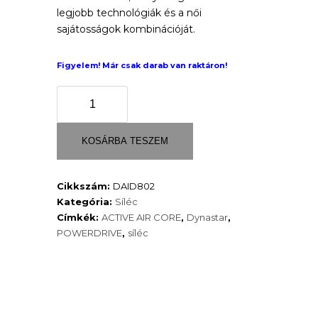
legjobb technológiák és a női
109
sajátosságok kombinációját.
000 Ft.
Figyelem! Már csak darab van raktáron!
INTENSE
6
(XPRESS
kötéssel)
KOSÁRBA TESZEM
mennyiség
Cikkszám:
DAID802
Kategória:
Síléc
Címkék:
ACTIVE AIR CORE
,
Dynastar
,
POWERDRIVE
,
síléc