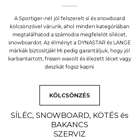
A Sportiger-nél jól felszerelt sí és snowboard
kölcsönzővel várunk, ahol minden kategóriában
megtalálhatod a számodra megfelelőt sílécet,
snowboardot. Az élményt a DYNASTAR és LANGE
márkák biztosítják! Mi pedig garantáljuk, hogy jól
karbantartott, frissen waxolt és élezett lécet vagy
deszkát fogsz kapni.
KÖLCSÖNZÉS
SÍLÉC, SNOWBOARD, KÖTÉS és
BAKANCS
SZERVIZ