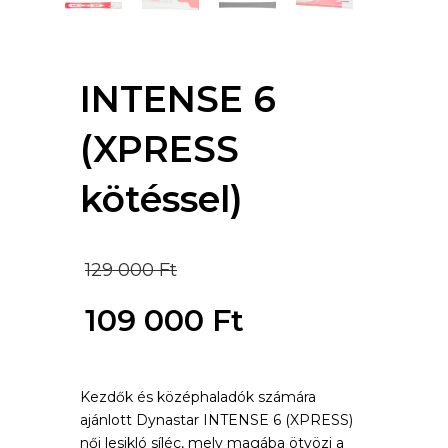
INTENSE 6
(XPRESS
kötéssel)
Original
129 000
Ft
price
109 000
Ft
was:
Current
129
Kezdők és középhaladók számára
price
ajánlott Dynastar INTENSE 6 (XPRESS)
000 Ft.
is:
női lesikló síléc, mely magába ötvözi a