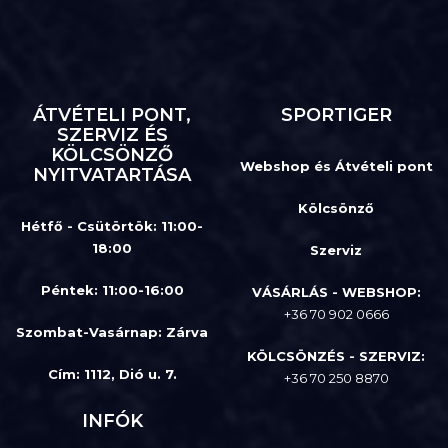
ÁTVÉTELI PONT,
SPORTIGER
SZERVIZ ÉS
KÖLCSÖNZŐ
Webshop és Átvételi pont
NYITVATARTÁSA
Kölcsönző
Hétfő - Csütörtök: 11:00-
18:00
Szerviz
Péntek: 11:00-16:00
VÁSÁRLÁS - WEBSHOP:
+36 70 902 0666
Szombat-Vasárnap
:
Zárva
KÖLCSÖNZÉS - SZERVIZ:
Cím: 1112, Dió u. 7.
+36 70 250 8870
INFÓK