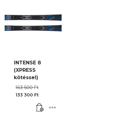
INTENSE 8
(XPRESS
kötéssel)
Original
163 500
Ft
price
133 300
Ft
was:
Current
163
price
500 Ft.
is:
133
300 Ft.