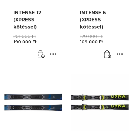
INTENSE 12
INTENSE 6
(XPRESS
(XPRESS
kötéssel)
kötéssel)
Original
Original
201 000
Ft
129 000
Ft
Current
price
Current
price
190 000
Ft
109 000
Ft
price
was:
price
was:
is:
201
is:
129
190
000 Ft.
109
000 Ft.
000 Ft.
000 Ft.