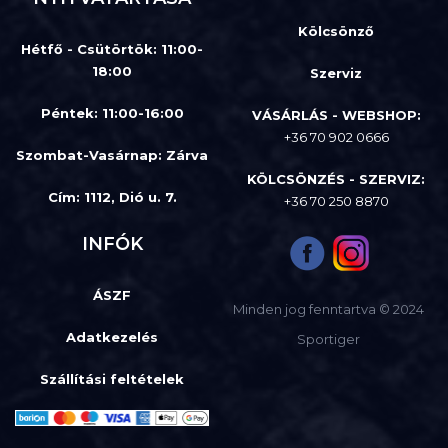
Kölcsönző
Hétfő - Csütörtök: 11:00-
18:00
Szerviz
Péntek: 11:00-16:00
VÁSÁRLÁS - WEBSHOP:
+36 70 902 0666
Szombat-Vasárnap
:
Zárva
KÖLCSÖNZÉS - SZERVIZ:
Cím: 1112, Dió u. 7.
+36 70 250 8870
INFÓK
ÁSZF
Minden jog fenntartva © 2024
Adatkezelés
Sportiger
Szállítási feltételek