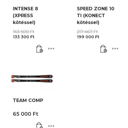
INTENSE 8
SPEED ZONE 10
(XPRESS
TI (KONECT
kötéssel)
kötéssel)
Original
Original
163 500
Ft
217 467
Ft
Current
price
Current
price
133 300
Ft
199 000
Ft
price
was:
price
was:
is:
163
is:
217
133
500 Ft.
199
467 Ft.
300 Ft.
000 Ft.
TEAM COMP
65 000
Ft