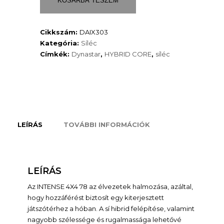
KOSÁRBA TESZEM
kötéssel)
csak
Cikkszám:
DAIX303
rendelésre
Kategória:
Síléc
mennyiség
Címkék:
Dynastar
,
HYBRID CORE
,
síléc
LEÍRÁS
TOVÁBBI INFORMÁCIÓK
LEÍRÁS
Az INTENSE 4X4 78 az élvezetek halmozása, azáltal,
hogy hozzáférést biztosít egy kiterjesztett
játszótérhez a hóban. A sí hibrid felépítése, valamint
nagyobb szélessége és rugalmassága lehetővé