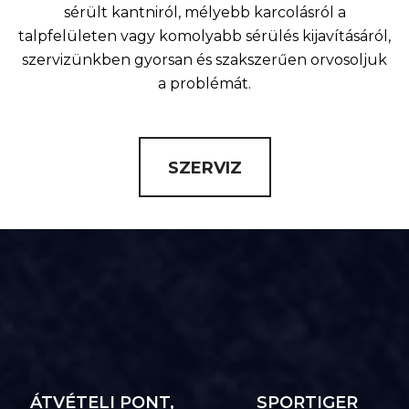
sérült kantniról, mélyebb karcolásról a
talpfelületen vagy komolyabb sérülés kijavításáról,
szervizünkben gyorsan és szakszerűen orvosoljuk
a problémát.
SZERVIZ
ÁTVÉTELI PONT,
SPORTIGER