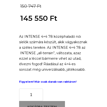
Original
150 747
Ft
price
145 550
Ft
was:
Current
150
Az INTENSE 4×4 78 középhaladó női
price
síelők számára készült, akik vágyakoznak
747 Ft.
is:
a széles terekre. Az INTENSE 4×4 78 az
INTENSE „all-terrain”, változata, azaz
145
ezzel a léccel bármerre vihet az utad,
élvezni fogod! Ráadásul az 4×4-es
550 Ft.
sorozat még univerzálisabb, játékosabb.
Figyelem! Már csak darab van raktáron!
INTENSE
4X4
78
(XPRESS