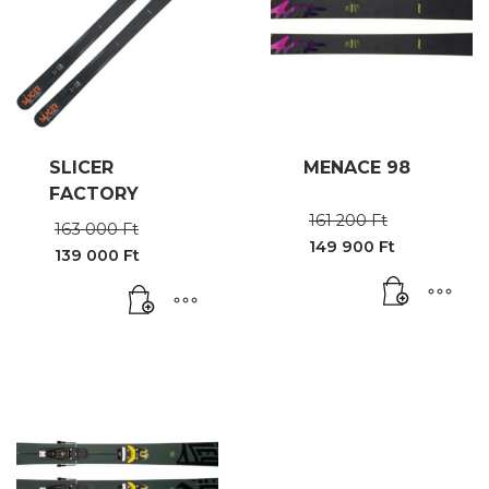
SLICER
MENACE 98
FACTORY
Original
161 200
Ft
Original
163 000
Ft
price
price
149 900
Ft
139 000
Ft
was:
Current
was:
Current
161
price
163
price
200 Ft.
is:
000 Ft.
is:
149
139
900 Ft.
000 Ft.