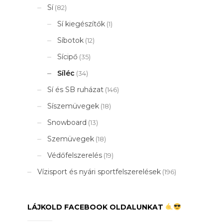
Sí
(82)
Sí kiegészítők
(1)
Síbotok
(12)
Sícipő
(35)
Síléc
(34)
Sí és SB ruházat
(146)
Síszemüvegek
(18)
Snowboard
(13)
Szemüvegek
(18)
Védőfelszerelés
(19)
Vízisport és nyári sportfelszerelések
(196)
LÁJKOLD FACEBOOK OLDALUNKAT