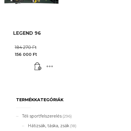
LEGEND 96
Original
184 270
Ft
price
156 000
Ft
was:
Current
184
price
270 Ft.
is:
156
000 Ft.
TERMÉKKATEGÓRIÁK
Téli sportfelszerelés
(296)
Hátizsák, táska, zsák
(18)