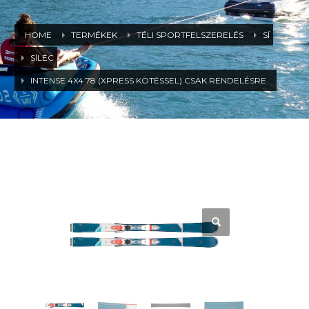
HOME
TERMÉKEK
TÉLI SPORTFELSZERELÉS
SÍ
SÍLÉC
INTENSE 4X4 78 (XPRESS KÖTÉSSEL) CSAK RENDELÉSRE