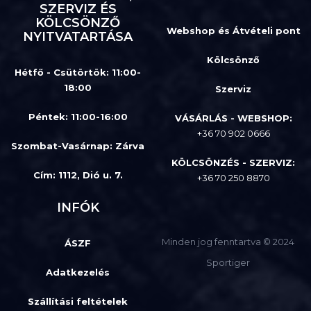
SZERVIZ ÉS
KÖLCSÖNZŐ
Webshop és Átvételi pont
NYITVATARTÁSA
Kölcsönző
Hétfő - Csütörtök: 11:00-
18:00
Szerviz
Péntek: 11:00-16:00
VÁSÁRLÁS - WEBSHOP:
+36 70 902 0666
Szombat-Vasárnap
:
Zárva
KÖLCSÖNZÉS - SZERVIZ:
Cím: 1112, Dió u. 7.
+36 70 250 8870
INFÓK
Minden jog fenntartva © 2024
ÁSZF
Sportiger
Adatkezelés
Szállítási feltételek