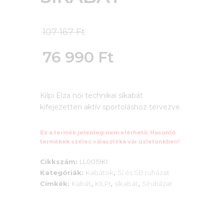
Original
107 167
Ft
price
76 990
Ft
was:
Current
107
Kilpi Elza női technikai síkabát
price
kifejezetten aktív sportoláshoz tervezve.
167 Ft.
is:
Ez a termék jelenleg nem elérhető. Hasonló
76
termékek széles választéka vár üzletünkben!
990 Ft.
Cikkszám:
LL0019KI
Kategóriák:
Kabátok
,
Sí és SB ruházat
Címkék:
Kabát
,
KILPI
,
síkabát
,
Síruházat