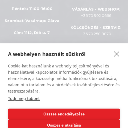
Péntek: 11:00-16:00
VÁSÁRLÁS - WEBSHOP:
+36 70 902 0666
Szombat-Vasárnap
:
Zárva
KÖLCSÖNZÉS - SZERVIZ:
Cím: 1112, Dió u. 7.
+36 70 250 8870
INFÓK
A webhelyen használt sütikről
Minden jog fenntartva © 2024
ÁSZF
Cookie-kat használunk a webhely teljesítményével és
Sportiger
használatával kapcsolatos információk gyűjtésére és
Adatkezelés
elemzésére, a közösségi média funkcióinak biztosítására,
valamint a tartalom és a hirdetések továbbfejlesztésére és
Szállítási feltételek
testreszabására.
Tudj meg többet
Összes engedélyezése
Összes elutasítása