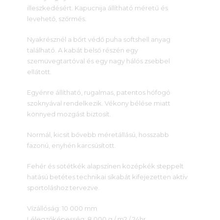
illeszkedésért. Kapucnija állítható méretű és
levehető, szőrmés.
Nyakrésznél a bőrt védő puha softshell anyag
található. A kabát belső részén egy
szemüvegtartóval és egy nagy hálós zsebbel
ellátott.
Egyénre állítható, rugalmas, patentos hófogó
szoknyával rendelkezik. Vékony bélése miatt
könnyed mozgást biztosít.
Normál, kicsit bővebb méretállású, hosszabb
fazonú, enyhén karcsúsított.
Fehér és sötétkék alapszínen középkék steppelt
hatású betétes technikai síkabát kifejezetten aktív
sportoláshoz tervezve.
Vízállóság: 10 000 mm
Lélegzőképesség: 8 000 g / m2 / 24hr