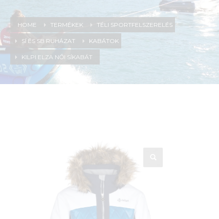
HOME
TERMÉKEK
TÉLI SPORTFELSZERELÉS
SÍ ÉS SB RUHÁZAT
KABÁTOK
KILPI ELZA NŐI SÍKABÁT