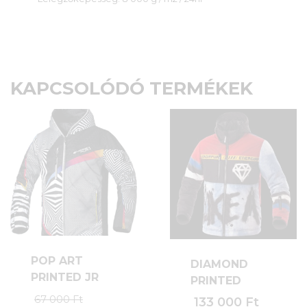
KAPCSOLÓDÓ TERMÉKEK
POP ART
DIAMOND
PRINTED JR
PRINTED
Original
67 000
Ft
133 000
Ft