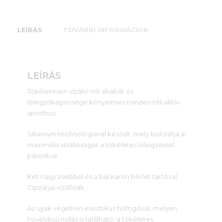
LEÍRÁS
TOVÁBBI INFORMÁCIÓK
LEÍRÁS
Tökéletesen vízálló női síkabát és
lélegzőképessége kényelmes minden téli aktív
sporthoz.
Siberium technológiával készült, mely biztosítja a
maximális vízállóságot a tökéletes lélegzéssel
párosítva.
Két nagy zsebbel és a bal karon bérlet tartóval.
Cipzárjai vízállóak.
Az ujjak végében elasztikus hófogóval, melyen
hüvelykujj nyílás is található, a tökéletes