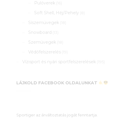
Pulóverek
(16)
Soft Shell, Héj/Pehely
(8)
Síszemüvegek
(18)
Snowboard
(13)
Szemüvegek
(18)
Védőfelszerelés
(19)
Vízisport és nyári sportfelszerelések
(195)
LÁJKOLD FACEBOOK OLDALUNKAT
Sportiger az árváltoztatás jogát fenntartja.