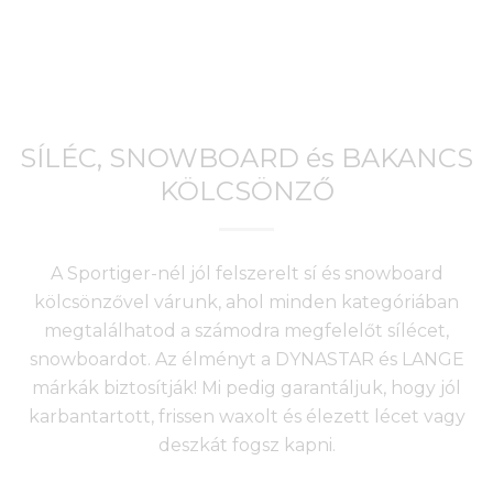
SÍLÉC, SNOWBOARD és BAKANCS
KÖLCSÖNZŐ
A Sportiger-nél jól felszerelt sí és snowboard
kölcsönzővel várunk, ahol minden kategóriában
megtalálhatod a számodra megfelelőt sílécet,
snowboardot. Az élményt a DYNASTAR és LANGE
márkák biztosítják! Mi pedig garantáljuk, hogy jól
karbantartott, frissen waxolt és élezett lécet vagy
deszkát fogsz kapni.