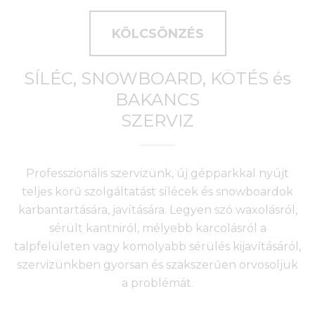
KÖLCSÖNZÉS
SÍLÉC, SNOWBOARD, KÖTÉS és
BAKANCS
SZERVIZ
Professzionális szervizünk, új gépparkkal nyújt
teljes körű szolgáltatást sílécek és snowboardok
karbantartására, javítására. Legyen szó waxolásról,
sérült kantniról, mélyebb karcolásról a
talpfelületen vagy komolyabb sérülés kijavításáról,
szervizünkben gyorsan és szakszerűen orvosoljuk
a problémát.