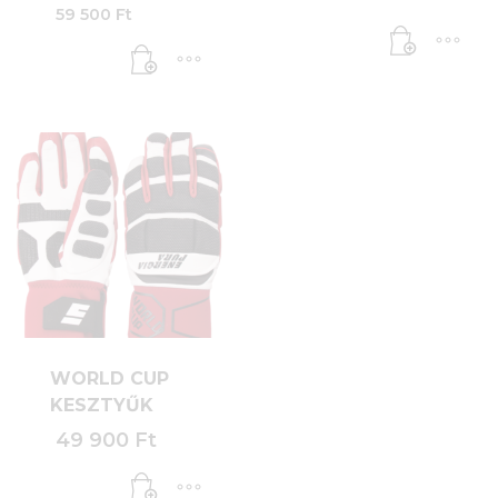
price
59 500
Ft
was:
Current
67
price
000 Ft.
is:
59
500 Ft.
WORLD CUP
KESZTYŰK
49 900
Ft