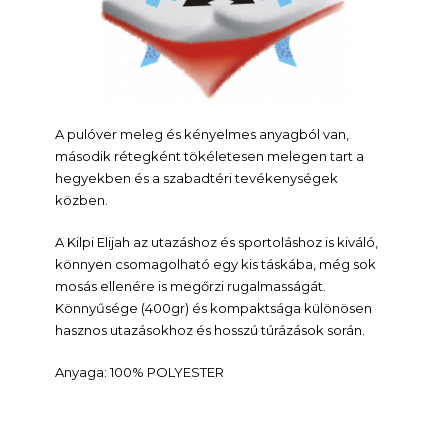
A pulóver meleg és kényelmes anyagból van,
második rétegként tökéletesen melegen tart a
hegyekben és a szabadtéri tevékenységek
közben.
A Kilpi Elijah az utazáshoz és sportoláshoz is kiváló,
könnyen csomagolható egy kis táskába, még sok
mosás ellenére is megőrzi rugalmasságát.
Könnyűsége (400gr) és kompaktsága különösen
hasznos utazásokhoz és hosszú túrázások során.
Anyaga: 100% POLYESTER