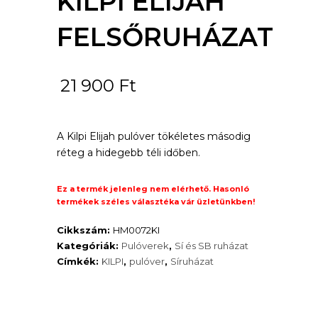
KILPI ELIJAH
FELSŐRUHÁZAT
21 900
Ft
A Kilpi Elijah pulóver tökéletes másodig
réteg a hidegebb téli időben.
Ez a termék jelenleg nem elérhető. Hasonló
termékek széles választéka vár üzletünkben!
Cikkszám:
HM0072KI
Kategóriák:
Pulóverek
,
Sí és SB ruházat
Címkék:
KILPI
,
pulóver
,
Síruházat