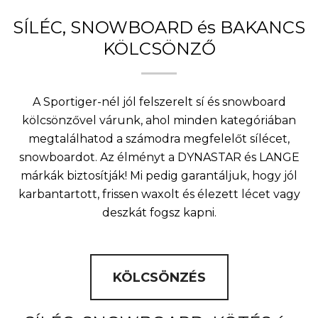
SÍLÉC, SNOWBOARD és BAKANCS
KÖLCSÖNZŐ
A Sportiger-nél jól felszerelt sí és snowboard
kölcsönzővel várunk, ahol minden kategóriában
megtalálhatod a számodra megfelelőt sílécet,
snowboardot. Az élményt a DYNASTAR és LANGE
márkák biztosítják! Mi pedig garantáljuk, hogy jól
karbantartott, frissen waxolt és élezett lécet vagy
deszkát fogsz kapni.
KÖLCSÖNZÉS