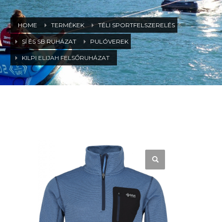
HOME
TERMÉKEK
TÉLI SPORTFELSZERELÉS
SÍ ÉS SB RUHÁZAT
PULÓVEREK
KILPI ELIJAH FELSŐRUHÁZAT