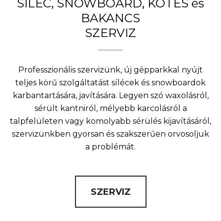
SÍLÉC, SNOWBOARD, KÖTÉS és
BAKANCS
SZERVIZ
Professzionális szervizünk, új gépparkkal nyújt
teljes körű szolgáltatást sílécek és snowboardok
karbantartására, javítására. Legyen szó waxolásról,
sérült kantniról, mélyebb karcolásról a
talpfelületen vagy komolyabb sérülés kijavításáról,
szervizünkben gyorsan és szakszerűen orvosoljuk
a problémát.
SZERVIZ