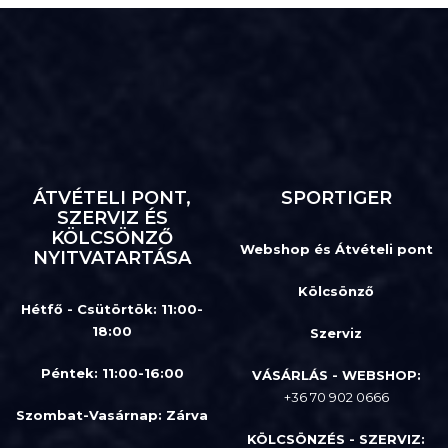
ÁTVÉTELI PONT,
SPORTIGER
SZERVIZ ÉS
KÖLCSÖNZŐ
Webshop és Átvételi pont
NYITVATARTÁSA
Kölcsönző
Hétfő - Csütörtök: 11:00-
18:00
Szerviz
Péntek: 11:00-16:00
VÁSÁRLÁS - WEBSHOP:
+36 70 902 0666
Szombat-Vasárnap
:
Zárva
KÖLCSÖNZÉS - SZERVIZ: