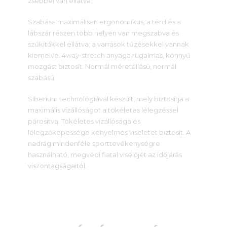
zsebbel van ellátva.
Szabása maximálisan ergonomikus, a térd és a
lábszár részen több helyen van megszabva és
szűkítőkkel ellátva; a varrások tűzésekkel vannak
kiemelve. 4way-stretch anyaga rugalmas, könnyű
mozgást biztosít. Normál méretállású, normál
szabású.
Siberium technológiával készült, mely biztosítja a
maximális vízállóságot a tökéletes lélegzéssel
párosítva. Tökéletes vízállósága és
lélegzőképessége kényelmes viseletet biztosít. A
nadrág mindenféle sporttevékenységre
használható, megvédi fiatal viselőjét az időjárás
viszontagságaitól.