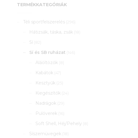
TERMÉKKATEGÓRIÁK
Téli sportfelszerelés
(296)
Hátizsák, táska, zsák
(18)
Sí
(82)
Sí és SB ruházat
(146)
Aláöltözők
(8)
Kabátok
(47)
Kesztyűk
(25)
Kiegészítők
(24)
Nadrágok
(29)
Pulóverek
(16)
Soft Shell, Héj/Pehely
(8)
Síszemüvegek
(18)