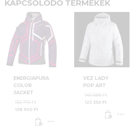
KAPCSOLÓDÓ TERMÉKEK
ENERGIAPURA
VEZ LADY
COLOR
POP ART
JACKET
Original
145 688
Ft
price
Original
155 775
Ft
123 350
Ft
was:
Current
price
138 900
Ft
145
price
was:
Current
688 Ft.
is:
155
price
123
775 Ft.
is:
350 Ft.
138