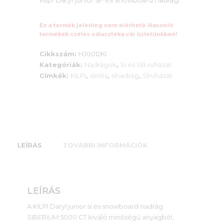
Ez a termék jelenleg nem elérhető. Hasonló
termékek széles választéka vár üzletünkben!
Cikkszám:
HJ0012KI
Kategóriák:
Nadrágok
,
Sí és SB ruházat
Címkék:
KILPI
,
síelés
,
sínadrág
,
Síruházat
LEÍRÁS
TOVÁBBI INFORMÁCIÓK
LEÍRÁS
A KILPI Daryl junior sí és snowboard nadrág
SIBERIUM 5000 CT kiváló minőségű anyagból,