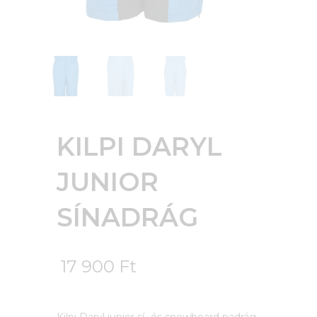
KILPI DARYL
JUNIOR
SÍNADRÁG
17 900
Ft
Kilpi Daryl junior sí- és snowboard nadrág.