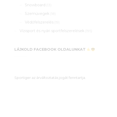
Snowboard
(13)
Szemüvegek
(18)
Védőfelszerelés
(19)
Vízisport és nyári sportfelszerelések
(195)
LÁJKOLD FACEBOOK OLDALUNKAT
Sportiger az árváltoztatás jogát fenntartja.