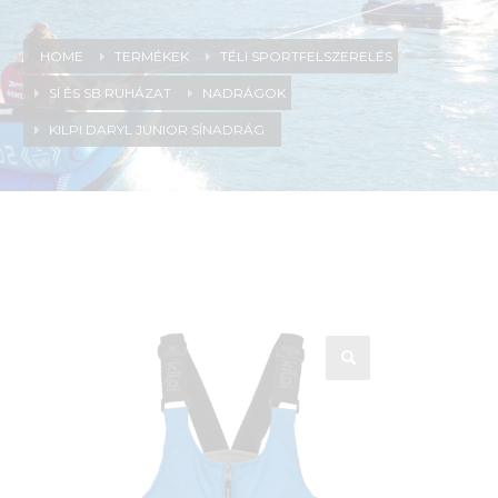
HOME
TERMÉKEK
TÉLI SPORTFELSZERELÉS
SÍ ÉS SB RUHÁZAT
NADRÁGOK
KILPI DARYL JUNIOR SÍNADRÁG