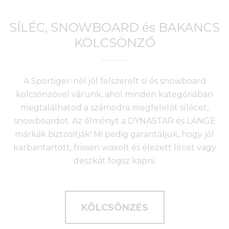
SÍLÉC, SNOWBOARD és BAKANCS
KÖLCSÖNZŐ
A Sportiger-nél jól felszerelt sí és snowboard
kölcsönzővel várunk, ahol minden kategóriában
megtalálhatod a számodra megfelelőt sílécet,
snowboardot. Az élményt a DYNASTAR és LANGE
márkák biztosítják! Mi pedig garantáljuk, hogy jól
karbantartott, frissen waxolt és élezett lécet vagy
deszkát fogsz kapni.
KÖLCSÖNZÉS