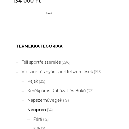
134 000
Ft
Ennek
a
terméknek
több
TERMÉKKATEGÓRIÁK
variációja
van.
A
Téli sportfelszerelés
(296)
változatok
Vízisport és nyári sportfelszerelések
(195)
a
termékoldalon
Kajak
(25)
választhatók
Kerékpáros Ruházat és Bukó
(33)
ki
Napszemüvegek
(19)
Neoprén
(14)
Férfi
(12)
Női
(2)