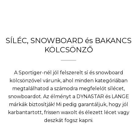
SÍLÉC, SNOWBOARD és BAKANCS
KÖLCSÖNZŐ
A Sportiger-nél jól felszerelt sí és snowboard
kölcsönzővel várunk, ahol minden kategóriában
megtalálhatod a számodra megfelelőt sílécet,
snowboardot. Az élményt a DYNASTAR és LANGE
márkák biztosítják! Mi pedig garantáljuk, hogy jól
karbantartott, frissen waxolt és élezett lécet vagy
deszkát fogsz kapni.