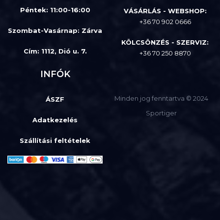
Péntek: 11:00-16:00
VÁSÁRLÁS - WEBSHOP:
+36 70 902 0666
Szombat-Vasárnap
:
Zárva
KÖLCSÖNZÉS - SZERVIZ:
Cím: 1112, Dió u. 7.
+36 70 250 8870
INFÓK
Minden jog fenntartva © 2024
ÁSZF
Sportiger
Adatkezelés
Szállítási feltételek