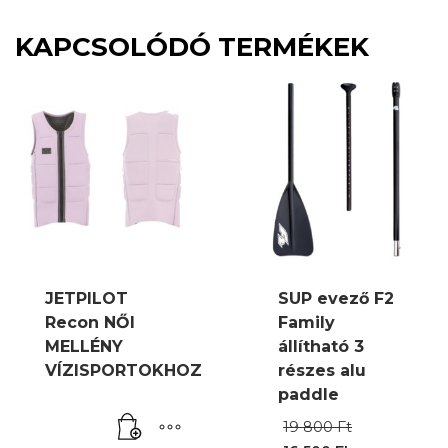
KAPCSOLÓDÓ TERMÉKEK
JETPILOT
SUP evező F2
Recon NŐI
Family
MELLÉNY
állítható 3
VÍZISPORTOKHOZ
részes alu
paddle
Original
19 800
Ft
price