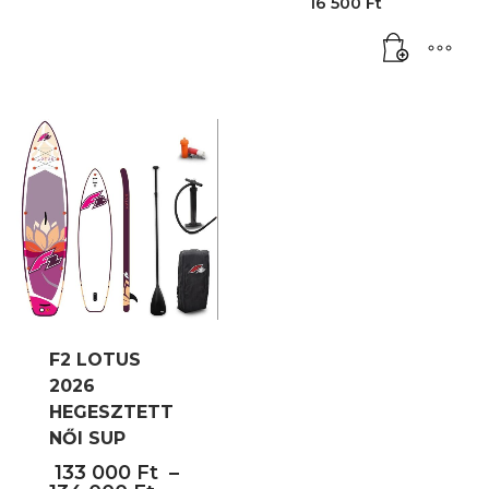
16 500
Ft
was:
Current
19
price
800 Ft.
is:
16
500 Ft.
F2 LOTUS
2026
HEGESZTETT
NŐI SUP
133 000
Ft
–