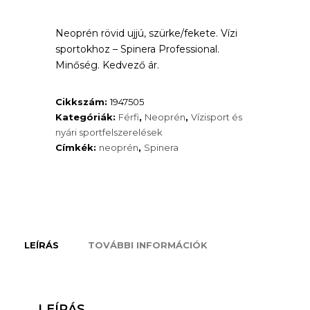
Neoprén rövid ujjú, szürke/fekete. Vízi
sportokhoz – Spinera Professional.
Minőség. Kedvező ár.
Cikkszám:
1947505
Kategóriák:
Férfi
,
Neoprén
,
Vízisport és
nyári sportfelszerelések
Címkék:
neoprén
,
Spinera
LEÍRÁS
TOVÁBBI INFORMÁCIÓK
LEÍRÁS