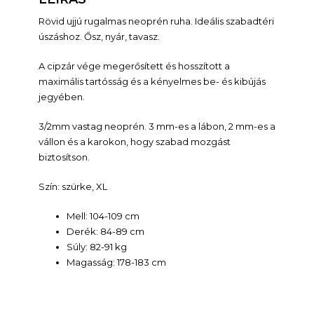
Rövid ujjú rugalmas neoprén ruha. Ideális szabadtéri
úszáshoz. Ősz, nyár, tavasz.
A cipzár vége megerősített és hosszított a
maximális tartósság és a kényelmes be- és kibújás
jegyében.
3/2mm vastag neoprén. 3 mm-es a lábon, 2 mm-es a
vállon és a karokon, hogy szabad mozgást
biztosítson.
Szín: szürke, XL
Mell: 104-109 cm
Derék: 84-89 cm
Súly: 82-91 kg
Magasság: 178-183 cm