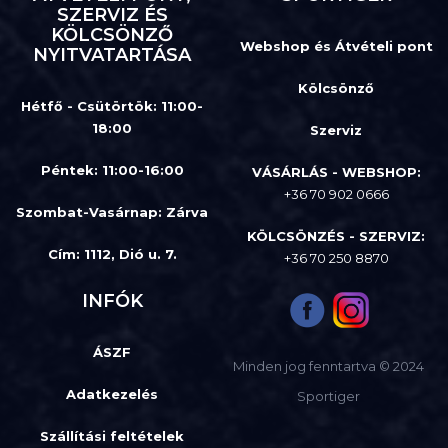
SZERVIZ ÉS
KÖLCSÖNZŐ
Webshop és Átvételi pont
NYITVATARTÁSA
Kölcsönző
Hétfő - Csütörtök: 11:00-
18:00
Szerviz
Péntek: 11:00-16:00
VÁSÁRLÁS - WEBSHOP:
+36 70 902 0666
Szombat-Vasárnap
:
Zárva
KÖLCSÖNZÉS - SZERVIZ:
Cím: 1112, Dió u. 7.
+36 70 250 8870
INFÓK
ÁSZF
Minden jog fenntartva © 2024
Adatkezelés
Sportiger
Szállítási feltételek