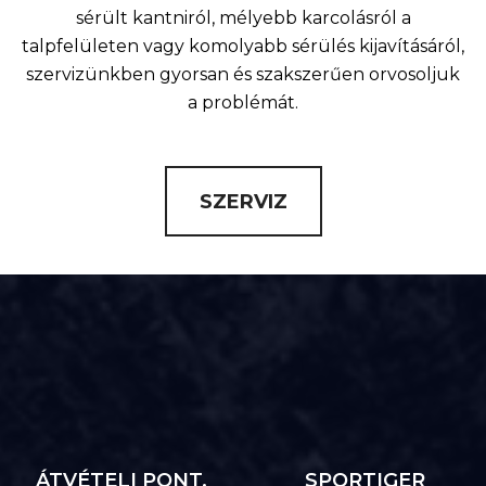
sérült kantniról, mélyebb karcolásról a
talpfelületen vagy komolyabb sérülés kijavításáról,
szervizünkben gyorsan és szakszerűen orvosoljuk
a problémát.
SZERVIZ
ÁTVÉTELI PONT,
SPORTIGER