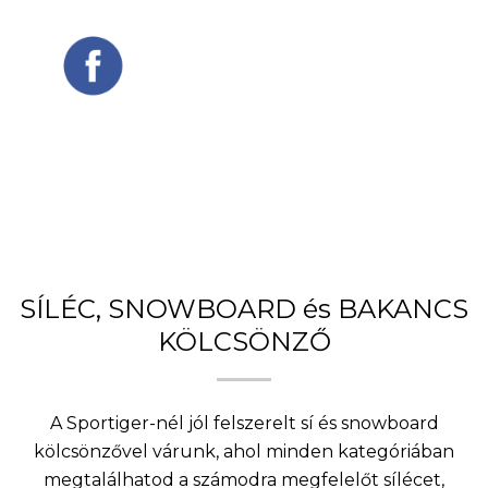
SÍLÉC, SNOWBOARD és BAKANCS
KÖLCSÖNZŐ
A Sportiger-nél jól felszerelt sí és snowboard
kölcsönzővel várunk, ahol minden kategóriában
megtalálhatod a számodra megfelelőt sílécet,