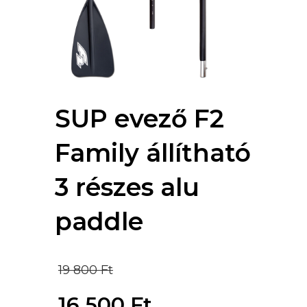
SUP evező F2
Family állítható
3 részes alu
paddle
Original
19 800
Ft
price
16 500
Ft