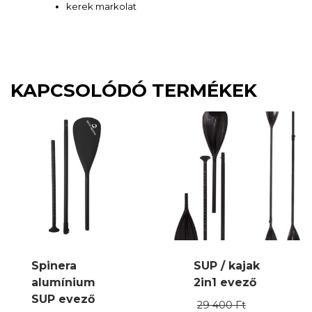
kerek markolat
KAPCSOLÓDÓ TERMÉKEK
Spinera
SUP / kajak
alumínium
2in1 evező
SUP evező
Original
29 400
Ft