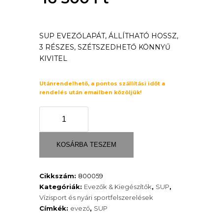
was:
Current
19
SUP EVEZŐLAPÁT, ÁLLÍTHATÓ HOSSZ,
price
3 RÉSZES, SZÉTSZEDHETŐ KÖNNYŰ
800 Ft.
is:
KIVITEL
16
Utánrendelhető, a pontos szállítási időt a
rendelés után emailben közöljük!
500 Ft.
SUP
evező
F2
Family
KOSÁRBA TESZEM
állítható
3
Cikkszám:
800059
részes
Kategóriák:
Evezők & Kiegészítők
,
SUP
,
alu
Vízisport és nyári sportfelszerelések
paddle
Címkék:
evező
,
SUP
mennyiség