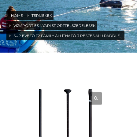
HOME
TERMÉKEK
VÍZISPORT ÉS NYÁRI SPORTFELSZERELÉSEK
SUP EVEZŐ F2 FAMILY ÁLLÍTHATÓ 3 RÉSZES ALU PADDLE