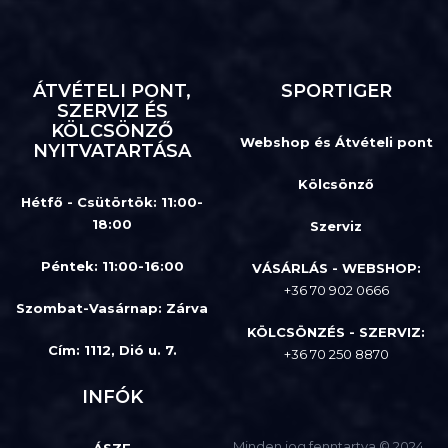
ÁTVÉTELI PONT,
SPORTIGER
SZERVIZ ÉS
KÖLCSÖNZŐ
Webshop és Átvételi pont
NYITVATARTÁSA
Kölcsönző
Hétfő - Csütörtök: 11:00-
18:00
Szerviz
Péntek: 11:00-16:00
VÁSÁRLÁS - WEBSHOP:
+36 70 902 0666
Szombat-Vasárnap
:
Zárva
KÖLCSÖNZÉS - SZERVIZ:
Cím: 1112, Dió u. 7.
+36 70 250 8870
INFÓK
Minden jog fenntartva © 2024
ÁSZF