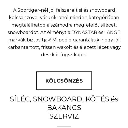
A Sportiger-nél jól felszerelt sí és snowboard
kölcsönzővel várunk, ahol minden kategóriában
megtalálhatod a számodra megfelelőt sílécet,
snowboardot. Az élményt a DYNASTAR és LANGE
márkák biztosítják! Mi pedig garantáljuk, hogy jól
karbantartott, frissen waxolt és élezett lécet vagy
deszkát fogsz kapni.
KÖLCSÖNZÉS
SÍLÉC, SNOWBOARD, KÖTÉS és
BAKANCS
SZERVIZ