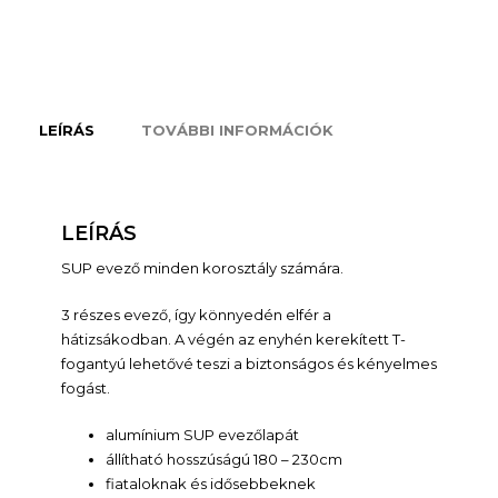
LEÍRÁS
TOVÁBBI INFORMÁCIÓK
LEÍRÁS
SUP evező minden korosztály számára.
3 részes evező, így könnyedén elfér a
hátizsákodban. A végén az enyhén kerekített T-
fogantyú lehetővé teszi a biztonságos és kényelmes
fogást.
alumínium SUP evezőlapát
állítható hosszúságú 180 – 230cm
fiataloknak és idősebbeknek