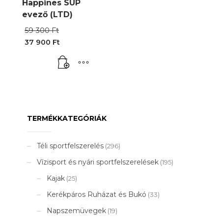
Happines SUP
evező (LTD)
Original
59 300
Ft
price
37 900
Ft
was:
Current
59
price
300 Ft.
is:
37
900 Ft.
TERMÉKKATEGÓRIÁK
Téli sportfelszerelés
(296)
Vízisport és nyári sportfelszerelések
(195)
Kajak
(25)
Kerékpáros Ruházat és Bukó
(33)
Napszemüvegek
(19)