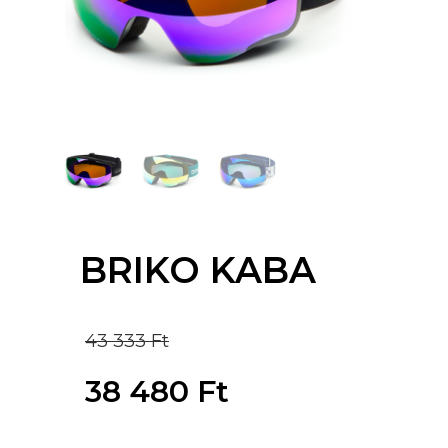
BRIKO KABA
Original
43 333
Ft
price
38 480
Ft
was:
Current