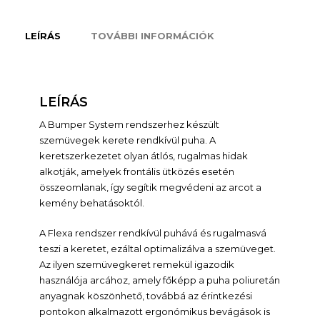
LEÍRÁS
TOVÁBBI INFORMÁCIÓK
LEÍRÁS
A Bumper System rendszerhez készült
szemüvegek kerete rendkívül puha. A
keretszerkezetet olyan átlós, rugalmas hidak
alkotják, amelyek frontális ütközés esetén
összeomlanak, így segítik megvédeni az arcot a
kemény behatásoktól.
A Flexa rendszer rendkívül puhává és rugalmasvá
teszi a keretet, ezáltal optimalizálva a szemüveget.
Az ilyen szemüvegkeret remekül igazodik
használója arcához, amely főképp a puha poliuretán
anyagnak köszönhető, továbbá az érintkezési
pontokon alkalmazott ergonómikus bevágások is