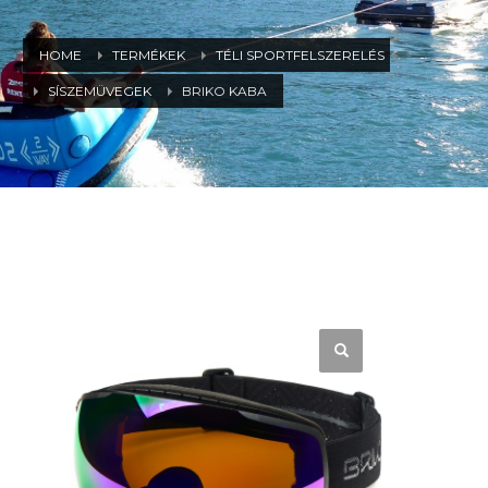
HOME
TERMÉKEK
TÉLI SPORTFELSZERELÉS
SÍSZEMÜVEGEK
BRIKO KABA