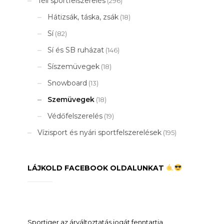
Téli sportfelszerelés
(296)
Hátizsák, táska, zsák
(18)
Sí
(82)
Sí és SB ruházat
(146)
Síszemüvegek
(18)
Snowboard
(13)
Szemüvegek
(18)
Védőfelszerelés
(19)
Vízisport és nyári sportfelszerelések
(195)
LÁJKOLD FACEBOOK OLDALUNKAT
Sportiger az árváltoztatás jogát fenntartja.