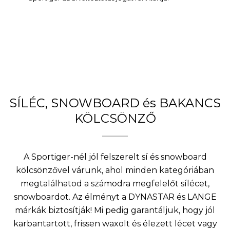
SÍLÉC, SNOWBOARD és BAKANCS
KÖLCSÖNZŐ
A Sportiger-nél jól felszerelt sí és snowboard
kölcsönzővel várunk, ahol minden kategóriában
megtalálhatod a számodra megfelelőt sílécet,
snowboardot. Az élményt a DYNASTAR és LANGE
márkák biztosítják! Mi pedig garantáljuk, hogy jól
karbantartott, frissen waxolt és élezett lécet vagy