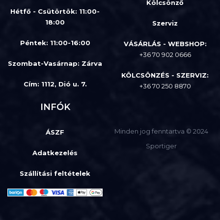
Kölcsönző
Hétfő - Csütörtök: 11:00-
18:00
Szerviz
Péntek: 11:00-16:00
VÁSÁRLÁS - WEBSHOP:
+36 70 902 0666
Szombat-Vasárnap
:
Zárva
KÖLCSÖNZÉS - SZERVIZ:
Cím: 1112, Dió u. 7.
+36 70 250 8870
INFÓK
Minden jog fenntartva © 2024
ÁSZF
Sportiger
Adatkezelés
Szállítási feltételek