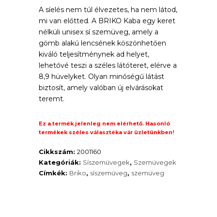
43
A síelés nem túl élvezetes, ha nem látod,
price
mi van előtted. A BRIKO Kaba egy keret
333 Ft.
is:
nélküli unisex sí szemüveg, amely a
gömb alakú lencsének köszönhetően
38
kiváló teljesítménynek ad helyet,
lehetővé teszi a széles látóteret, elérve a
480 Ft.
8,9 hüvelyket. Olyan minőségű látást
biztosít, amely valóban új elvárásokat
teremt.
Ez a termék jelenleg nem elérhető. Hasonló
termékek széles választéka vár üzletünkben!
Cikkszám:
2001160
Kategóriák:
Síszemüvegek
,
Szemüvegek
Címkék:
Briko
,
síszemüveg
,
szemüveg