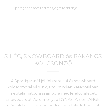
Sportiger az árváltoztatás jogát fenntartja.
SÍLÉC, SNOWBOARD és BAKANCS
KÖLCSÖNZŐ
A Sportiger-nél jól felszerelt sí és snowboard
kölcsönzővel várunk, ahol minden kategóriában
megtalálhatod a számodra megfelelőt sílécet,
snowboardot. Az élményt a DYNASTAR és LANGE
márkák biztosítják! Mi pedig garantáljuk, hogy jól