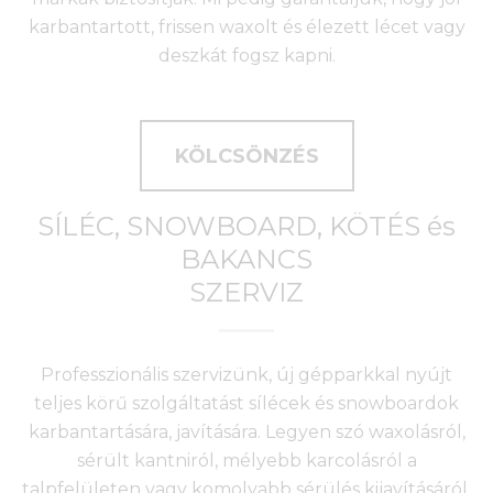
karbantartott, frissen waxolt és élezett lécet vagy
deszkát fogsz kapni.
KÖLCSÖNZÉS
SÍLÉC, SNOWBOARD, KÖTÉS és
BAKANCS
SZERVIZ
Professzionális szervizünk, új gépparkkal nyújt
teljes körű szolgáltatást sílécek és snowboardok
karbantartására, javítására. Legyen szó waxolásról,
sérült kantniról, mélyebb karcolásról a
talpfelületen vagy komolyabb sérülés kijavításáról,