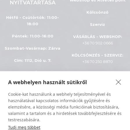
Webshop és Átvételi pont
NYITVATARTÁSA
Kölcsönző
Hétfő - Csütörtök: 11:00-
18:00
Szerviz
Péntek: 11:00-16:00
VÁSÁRLÁS - WEBSHOP:
+36 70 902 0666
Szombat-Vasárnap
:
Zárva
KÖLCSÖNZÉS - SZERVIZ:
Cím: 1112, Dió u. 7.
+36 70 250 8870
INFÓK
A webhelyen használt sütikről
Minden jog fenntartva © 2024
ÁSZF
Cookie-kat használunk a webhely teljesítményével és
Sportiger
használatával kapcsolatos információk gyűjtésére és
Adatkezelés
elemzésére, a közösségi média funkcióinak biztosítására,
valamint a tartalom és a hirdetések továbbfejlesztésére és
Szállítási feltételek
testreszabására.
Tudj meg többet