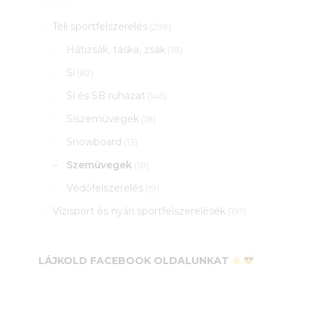
Téli sportfelszerelés
(296)
Hátizsák, táska, zsák
(18)
Sí
(82)
Sí és SB ruházat
(146)
Síszemüvegek
(18)
Snowboard
(13)
Szemüvegek
(18)
Védőfelszerelés
(19)
Vízisport és nyári sportfelszerelések
(195)
LÁJKOLD FACEBOOK OLDALUNKAT