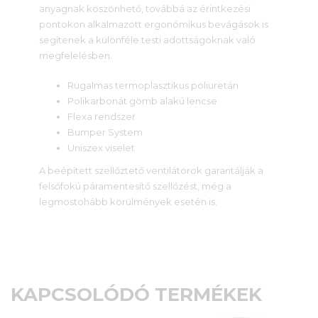
anyagnak köszönhető, továbbá az érintkezési
pontokon alkalmazott ergonómikus bevágások is
segítenek a különféle testi adottságoknak való
megfelelésben.
Rugalmas termoplasztikus poliuretán
Polikarbonát gömb alakú lencse
Flexa rendszer
Bumper System
Uniszex viselet
A beépített szellőztető ventilátorok garantálják a
felsőfokú páramentesítő szellőzést, még a
legmostohább körülmények esetén is.
KAPCSOLÓDÓ TERMÉKEK