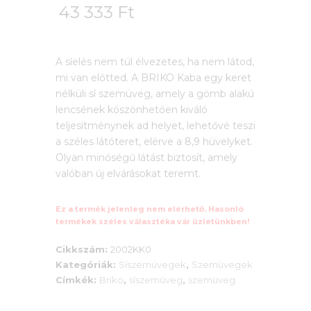
43 333
Ft
A síelés nem túl élvezetes, ha nem látod,
mi van előtted. A BRIKO Kaba egy keret
nélküli sí szemüveg, amely a gömb alakú
lencsének köszönhetően kiváló
teljesítménynek ad helyet, lehetővé teszi
a széles látóteret, elérve a 8,9 hüvelyket.
Olyan minőségű látást biztosít, amely
valóban új elvárásokat teremt.
Ez a termék jelenleg nem elérhető. Hasonló
termékek széles választéka vár üzletünkben!
Cikkszám:
2002KK0
Kategóriák:
Síszemüvegek
,
Szemüvegek
Címkék:
Briko
,
síszemüveg
,
szemüveg