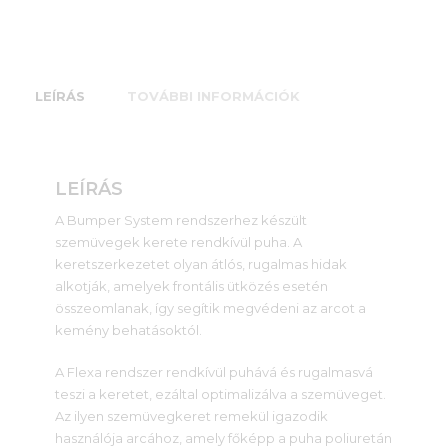
LEÍRÁS
TOVÁBBI INFORMÁCIÓK
LEÍRÁS
A Bumper System rendszerhez készült
szemüvegek kerete rendkívül puha. A
keretszerkezetet olyan átlós, rugalmas hidak
alkotják, amelyek frontális ütközés esetén
összeomlanak, így segítik megvédeni az arcot a
kemény behatásoktól.
A Flexa rendszer rendkívül puhává és rugalmasvá
teszi a keretet, ezáltal optimalizálva a szemüveget.
Az ilyen szemüvegkeret remekül igazodik
használója arcához, amely főképp a puha poliuretán