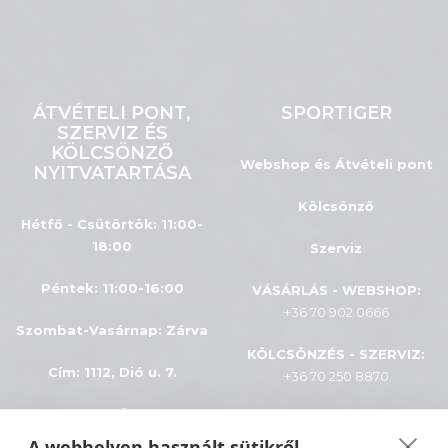
ÁTVÉTELI PONT,
SPORTIGER
SZERVIZ ÉS
KÖLCSÖNZŐ
Webshop és Átvételi pont
NYITVATARTÁSA
Kölcsönző
Hétfő - Csütörtök: 11:00-
18:00
Szerviz
Péntek: 11:00-16:00
VÁSÁRLÁS - WEBSHOP:
+36 70 902 0666
Szombat-Vasárnap
:
Zárva
KÖLCSÖNZÉS - SZERVIZ:
Cím: 1112, Dió u. 7.
+36 70 250 8870
INFÓK
A webhelyen használt sütikről