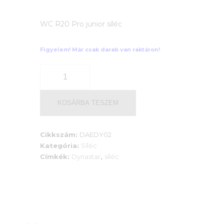
Current
63
WC R20 Pro junior síléc
price
715 Ft.
is:
Figyelem! Már csak darab van raktáron!
48
Team
Course
900 Ft.
WC
R20
KOSÁRBA TESZEM
Pro
mennyiség
Cikkszám:
DAEDY02
Kategória:
Síléc
Címkék:
Dynastar
,
síléc