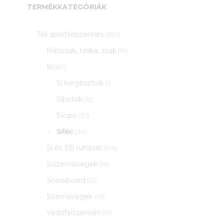
TERMÉKKATEGÓRIÁK
Téli sportfelszerelés
(296)
Hátizsák, táska, zsák
(18)
Sí
(82)
Sí kiegészítők
(1)
Síbotok
(12)
Sícipő
(35)
Síléc
(34)
Sí és SB ruházat
(146)
Síszemüvegek
(18)
Snowboard
(13)
Szemüvegek
(18)
Védőfelszerelés
(19)