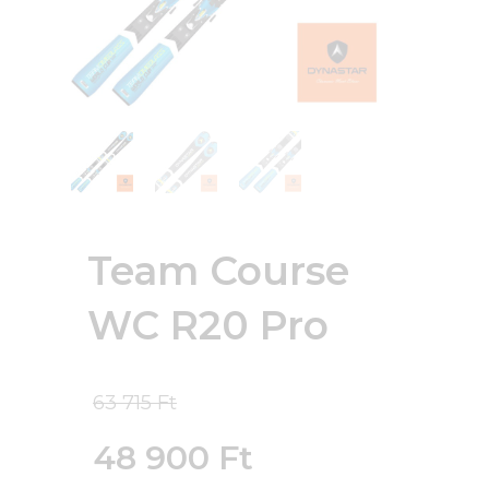
Team Course
WC R20 Pro
Original
63 715
Ft
price
48 900
Ft
was: