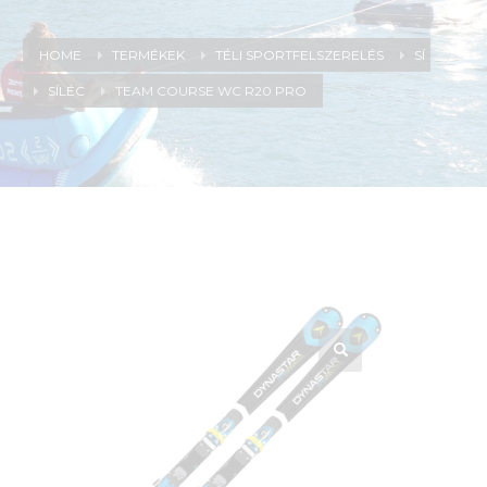
HOME
TERMÉKEK
TÉLI SPORTFELSZERELÉS
SÍ
SÍLÉC
TEAM COURSE WC R20 PRO