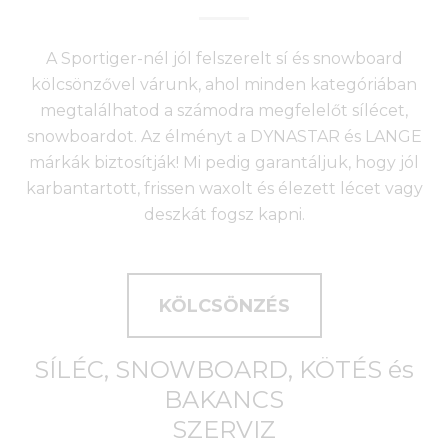
A Sportiger-nél jól felszerelt sí és snowboard
kölcsönzővel várunk, ahol minden kategóriában
megtalálhatod a számodra megfelelőt sílécet,
snowboardot. Az élményt a DYNASTAR és LANGE
márkák biztosítják! Mi pedig garantáljuk, hogy jól
karbantartott, frissen waxolt és élezett lécet vagy
deszkát fogsz kapni.
KÖLCSÖNZÉS
SÍLÉC, SNOWBOARD, KÖTÉS és
BAKANCS
SZERVIZ