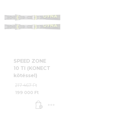
SPEED ZONE
10 TI (KONECT
kötéssel)
Original
217 467
Ft
price
199 000
Ft
was:
Current
217
price
467 Ft.
is:
199
000 Ft.