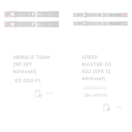
MENACE TEAM
SPEED
(XP JR7
MASTER GS
kötéssel)
R22 (SPX 12
kötéssel)
83 000
Ft
Origina
335 000
Ft
price
284 000
Ft
was:
Current
335
price
000 Ft.
is:
284
000 Ft.