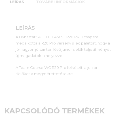
LEÍRÁS
TOVÁBBI INFORMÁCIÓK
LEÍRÁS
A Dynastar SPEED TEAM SL R20 PRO csapata
megalkotta a R20 Pro verseny síléc palettát, hogy a
jó-nagyon jó szinten lévő junior síelők teljesítményét
új magaslatokra helyezze.
A Team Course WC R20 Pro felkészíti a junior
síelőket a megmérettetésekre.
KAPCSOLÓDÓ TERMÉKEK