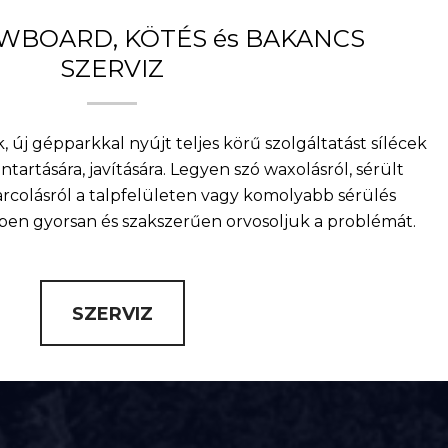
OWBOARD, KÖTÉS és BAKANCS
SZERVIZ
, új gépparkkal nyújt teljes körű szolgáltatást sílécek
artására, javítására. Legyen szó waxolásról, sérült
arcolásról a talpfelületen vagy komolyabb sérülés
nkben gyorsan és szakszerűen orvosoljuk a problémát.
SZERVIZ