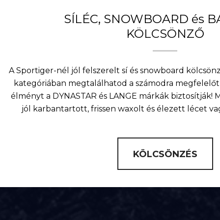
SÍLÉC, SNOWBOARD és 
KÖLCSÖNZŐ
A Sportiger-nél jól felszerelt sí és snowboard kölcsö
kategóriában megtalálhatod a számodra megfelelőt 
élményt a DYNASTAR és LANGE márkák biztosítják! Mi
jól karbantartott, frissen waxolt és élezett lécet v
KÖLCSÖNZÉS