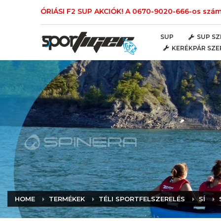
ÓRIÁSI F2 SUP AKCIÓK! A 0670-9020-666-os számo
SUP
SUP SZ
KERÉKPÁR SZE
HOME
TERMÉKEK
TÉLI SPORTFELSZERELÉS
SÍ