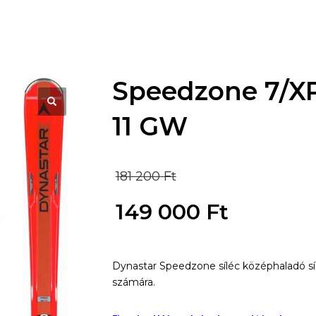
Speedzone 7/X
11 GW
Original
181 200
Ft
price
149 000
Ft
was:
Current
181
Dynastar Speedzone síléc középhaladó sí
price
számára.
200 Ft.
is: