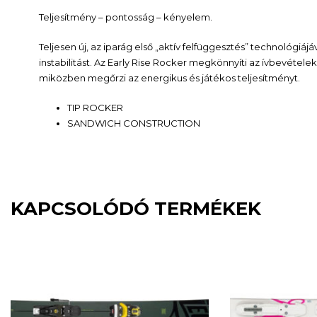
Teljesítmény – pontosság – kényelem.
Teljesen új, az iparág első „aktív felfüggesztés” technológiáj
instabilitást. Az Early Rise Rocker megkönnyíti az ívbevéte
miközben megőrzi az energikus és játékos teljesítményt.
TIP ROCKER
SANDWICH CONSTRUCTION
KAPCSOLÓDÓ TERMÉKEK