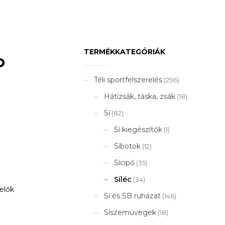
TERMÉKKATEGÓRIÁK
P
Téli sportfelszerelés
(296)
Hátizsák, táska, zsák
(18)
Sí
(82)
Sí kiegészítők
(1)
Síbotok
(12)
Sícipő
(35)
Síléc
(34)
elők
Sí és SB ruházat
(146)
Síszemüvegek
(18)