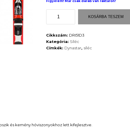
Figyelem! Már csak darab van raktáron!
149
Speedzone
000 Ft.
KOSÁRBA TESZEM
7/XP
11
GW
Cikkszám:
DRI51D3
mennyiség
Kategória:
Síléc
Címkék:
Dynastar
,
síléc
szik és kemény hóviszonyokhoz lett kifejlesztve.