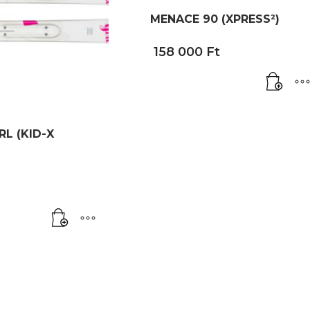
MENACE 90 (XPRESS²)
158 000
Ft
RL (KID-X
Original
price
was:
73
000 Ft.