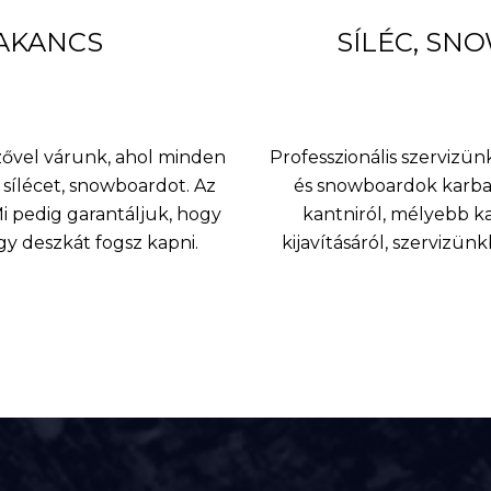
BAKANCS
SÍLÉC, SN
nzővel várunk, ahol minden
Professzionális szervizünk
sílécet, snowboardot. Az
és snowboardok karbant
 pedig garantáljuk, hogy
kantniról, mélyebb k
agy deszkát fogsz kapni.
kijavításáról, szervizü