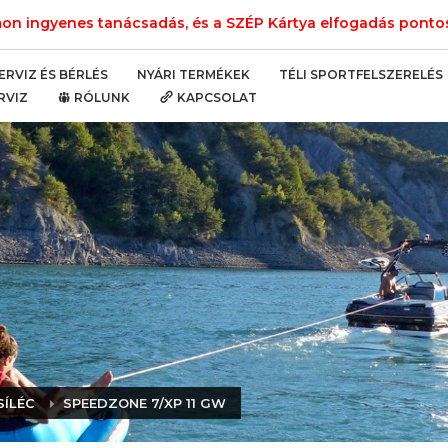
n ingyenes tanácsadás, és a SZÉP Kártya elfogadás pontos 
NYÁRI TERMÉKEK
TÉLI SPORTFELSZERELÉS
ERVIZ ÉS BÉRLÉS
RVIZ
RÓLUNK
KAPCSOLAT
SÍLÉC
SPEEDZONE 7/XP 11 GW