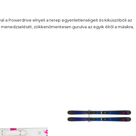
ával a Powerdrive elnyeli a terep egyenletlenségeit és kiküszöböli az
lek menedzselését, zökkenőmentesen gurulva az egyik élről a másikra,