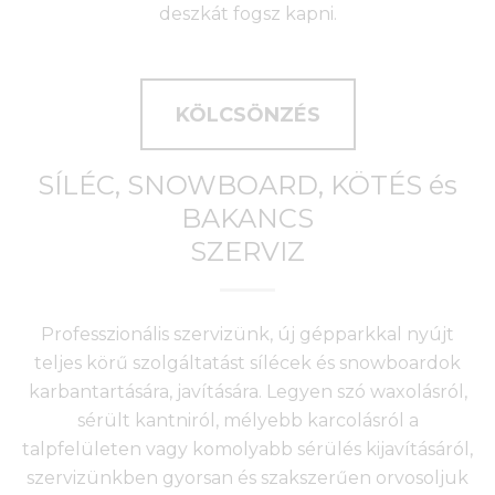
deszkát fogsz kapni.
KÖLCSÖNZÉS
SÍLÉC, SNOWBOARD, KÖTÉS és
BAKANCS
SZERVIZ
Professzionális szervizünk, új gépparkkal nyújt
teljes körű szolgáltatást sílécek és snowboardok
karbantartására, javítására. Legyen szó waxolásról,
sérült kantniról, mélyebb karcolásról a
talpfelületen vagy komolyabb sérülés kijavításáról,
szervizünkben gyorsan és szakszerűen orvosoljuk