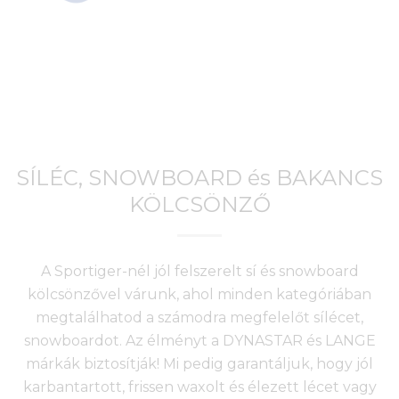
SÍLÉC, SNOWBOARD és BAKANCS
KÖLCSÖNZŐ
A Sportiger-nél jól felszerelt sí és snowboard
kölcsönzővel várunk, ahol minden kategóriában
megtalálhatod a számodra megfelelőt sílécet,
snowboardot. Az élményt a DYNASTAR és LANGE
márkák biztosítják! Mi pedig garantáljuk, hogy jól
karbantartott, frissen waxolt és élezett lécet vagy