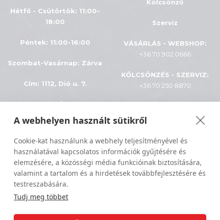
Kölcsönző
Hétfő - Csütörtök: 11:00-
18:00
Szerviz
Péntek: 11:00-16:00
VÁSÁRLÁS - WEBSHOP:
+36 70 902 0666
Szombat-Vasárnap
:
Zárva
KÖLCSÖNZÉS - SZERVIZ:
Cím: 1112, Dió u. 7.
+36 70 250 8870
INFÓK
A webhelyen használt sütikről
ÁSZF
Minden jog fenntartva © 2024
Cookie-kat használunk a webhely teljesítményével és
használatával kapcsolatos információk gyűjtésére és
Adatkezelés
Sportiger
elemzésére, a közösségi média funkcióinak biztosítására,
valamint a tartalom és a hirdetések továbbfejlesztésére és
Szállítási feltételek
testreszabására.
Tudj meg többet