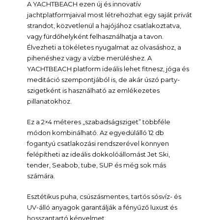
A YACHTBEACH ezen új és innovatív
jachtplatformjaival most létrehozhat egy saját privát
strandot, közvetlenül a hajójához csatlakoztatva,
vagy fürdőhelyként felhasználhatja a tavon.
Élvezheti a tökéletes nyugalmat az olvasáshoz, a
pihenéshez vagy a vízbe merüléshez. A
YACHTBEACH platform ideális lehet fitnesz, jóga és
meditáció szempontjából is, de akár úszó party-
szigetként is használható az emlékezetes
pillanatokhoz.
Ez a 2×4 méteres „szabadságsziget” többféle
módon kombinálható. Az egyedülálló 12 db
fogantyú csatlakozási rendszerével könnyen
felépítheti az ideális dokkolóállomást Jet Ski,
tender, Seabob, tube, SUP és még sok más
számára.
Esztétikus puha, csúszásmentes, tartós sósvíz- és
UV-álló anyagok garantálják a fényűző luxust és
hosszantartó kényelmet.