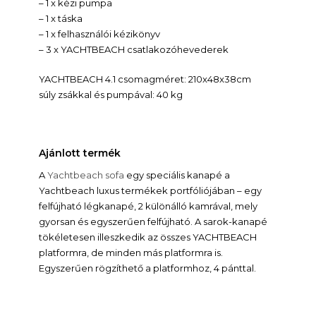
– 1 x kézi pumpa
– 1 x táska
– 1 x felhasználói kézikönyv
– 3 x YACHTBEACH csatlakozóhevederek
YACHTBEACH 4.1 csomagméret: 210x48x38cm
súly zsákkal és pumpával: 40 kg
Ajánlott termék
A
Yachtbeach sofa
egy speciális kanapé a
Yachtbeach luxus termékek portfóliójában – egy
felfújható légkanapé, 2 különálló kamrával, mely
gyorsan és egyszerűen felfújható. A sarok-kanapé
tökéletesen illeszkedik az összes YACHTBEACH
platformra, de minden más platformra is.
Egyszerűen rögzíthető a platformhoz, 4 pánttal.