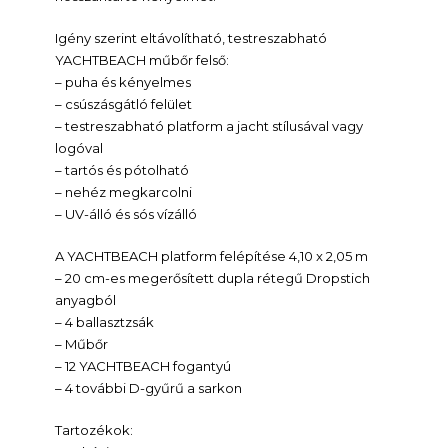
Igény szerint eltávolítható, testreszabható
YACHTBEACH műbőr felső:
– puha és kényelmes
– csúszásgátló felület
– testreszabható platform a jacht stílusával vagy
logóval
– tartós és pótolható
– nehéz megkarcolni
– UV-álló és sós vízálló
A YACHTBEACH platform felépítése 4,10 x 2,05 m
– 20 cm-es megerősített dupla rétegű Dropstich
anyagból
– 4 ballasztzsák
– Műbőr
– 12 YACHTBEACH fogantyú
– 4 további D-gyűrű a sarkon
Tartozékok: