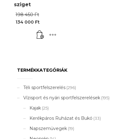
sziget
Original
198 450
Ft
price
134 000
Ft
was:
Current
198
price
450 Ft.
is:
134
000 Ft.
TERMÉKKATEGÓRIÁK
Téli sportfelszerelés
(296)
Vízisport és nyári sportfelszerelések
(195)
Kajak
(25)
Kerékpáros Ruházat és Bukó
(33)
Napszemüvegek
(19)
Neoprén
(14)