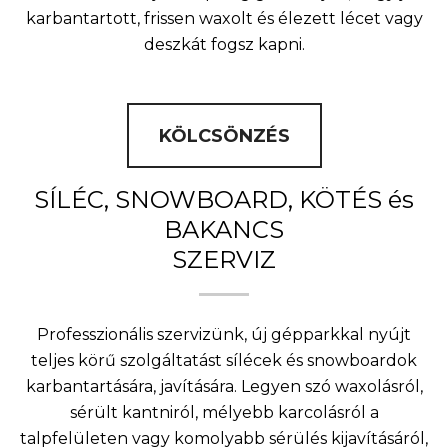
karbantartott, frissen waxolt és élezett lécet vagy
deszkát fogsz kapni.
KÖLCSÖNZÉS
SÍLÉC, SNOWBOARD, KÖTÉS és
BAKANCS
SZERVIZ
Professzionális szervizünk, új gépparkkal nyújt
teljes körű szolgáltatást sílécek és snowboardok
karbantartására, javítására. Legyen szó waxolásról,
sérült kantniról, mélyebb karcolásról a
talpfelületen vagy komolyabb sérülés kijavításáról,