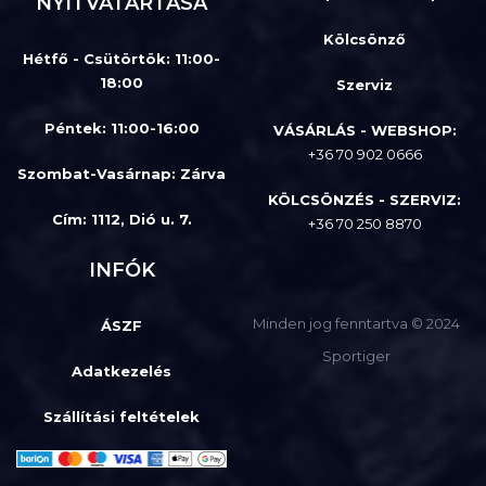
NYITVATARTÁSA
Kölcsönző
Hétfő - Csütörtök: 11:00-
18:00
Szerviz
Péntek: 11:00-16:00
VÁSÁRLÁS - WEBSHOP:
+36 70 902 0666
Szombat-Vasárnap
:
Zárva
KÖLCSÖNZÉS - SZERVIZ:
Cím: 1112, Dió u. 7.
+36 70 250 8870
INFÓK
Minden jog fenntartva © 2024
ÁSZF
Sportiger
Adatkezelés
Szállítási feltételek