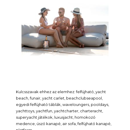
Kulcsszavak ehhez az elemhez: felfújható, yacht
beach, funair, yacht carlet, beachclubseapool,
egyedi felfújható táblák, waveloungers, pooldays,
yachttoys, yachtfun, yachtcharter, charteracht,
superyacht játékok, luxusjacht, homokozó
medence, úszó kanapé, air sofa, felfújható kanapé,