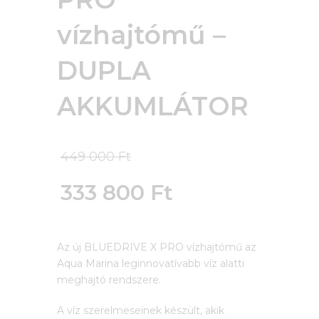
vízhajtómű –
DUPLA
AKKUMLÁTOR
Original
449 000
Ft
price
333 800
Ft
was:
Current
449
Az új BLUEDRIVE X PRO vízhajtómű az
price
Aqua Marina leginnovatívabb víz alatti
000 Ft.
is:
meghajtó rendszere.
333
A víz szerelmeseinek készült, akik