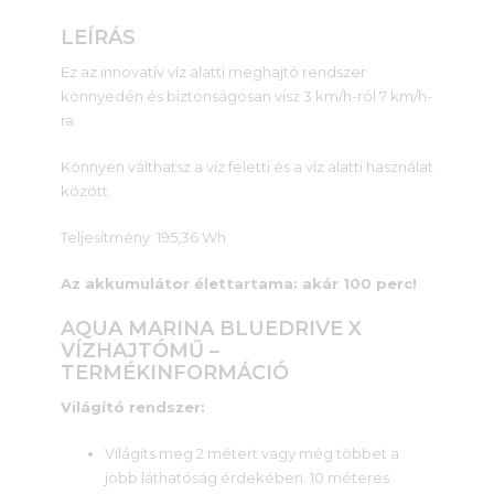
LEÍRÁS
Ez az innovatív víz alatti meghajtó rendszer
könnyedén és biztonságosan visz 3 km/h-ról 7 km/h-
ra.
Könnyen válthatsz a víz feletti és a víz alatti használat
között.
Teljesítmény: 195,36 Wh
Az akkumulátor élettartama: akár 100 perc!
AQUA MARINA BLUEDRIVE X
VÍZHAJTÓMŰ –
TERMÉKINFORMÁCIÓ
Világító rendszer:
Világíts meg 2 métert vagy még többet a
jobb láthatóság érdekében. 10 méteres