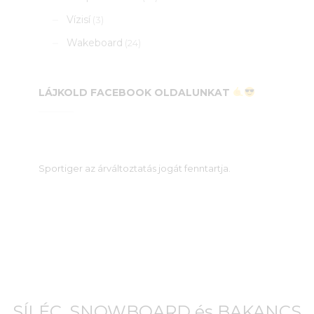
Vízisí
(3)
Wakeboard
(24)
LÁJKOLD FACEBOOK OLDALUNKAT
Sportiger az árváltoztatás jogát fenntartja.
SÍLÉC, SNOWBOARD és BAKANCS