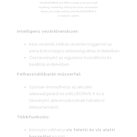
Intelligens vezérlőrendszer:
Kézi vezeték nélküli vezérlés triggerrel az
extra biztonságos sebességváltás érdekében
Óra távirányító az egyszerű hozzáférés és
beállítás érdekében
Felhasználóbarát műszerfal:
Gyorsan értesülhetsz az aktuális
sebességedről és a BLUEDRIVE X és a
távirányító akkumulátorának hátralévő
élettartamáról.
Többfunkciós:
Könnyen válthatsz
víz feletti és víz alatti
használat
között