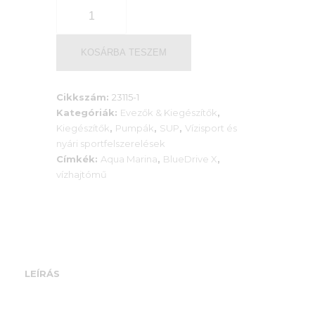
Aqua
Marina
BlueDrive
X
KOSÁRBA TESZEM
PRO
vízhajtómű
Cikkszám:
23115-1
-
Kategóriák:
Evezők & Kiegészítők
,
DUPLA
Kiegészítők
,
Pumpák
,
SUP
,
Vízisport és
AKKUMLÁTOR
nyári sportfelszerelések
mennyiség
Címkék:
Aqua Marina
,
BlueDrive X
,
vízhajtómű
LEÍRÁS