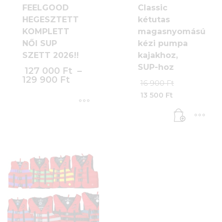
FEELGOOD
Classic
HEGESZTETT
kétutas
KOMPLETT
magasnyomású
NŐI SUP
kézi pumpa
SZETT 2026!!
kajakhoz,
SUP-hoz
127 000
Ft
–
129 900
Ft
Original
16 900
Ft
price
13 500
Ft
was:
Current
16
price
900 Ft.
Ennek
is:
13
a
500 Ft.
terméknek
több
variációja
van.
A
változatok
a
termékoldalon