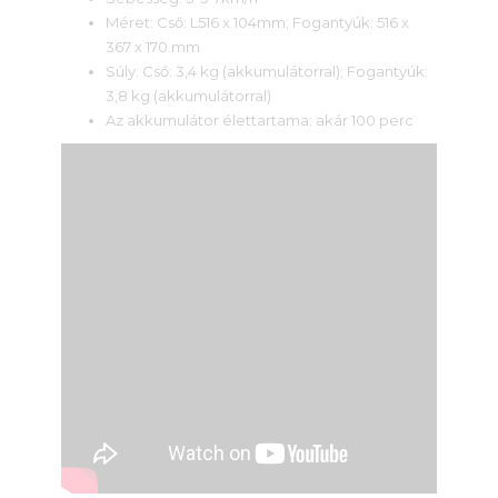
Méret: Cső: L516 x 104mm; Fogantyúk: 516 x
367 x 170 mm
Súly: Cső: 3,4 kg (akkumulátorral); Fogantyúk:
3,8 kg (akkumulátorral)
Az akkumulátor élettartama: akár 100 perc