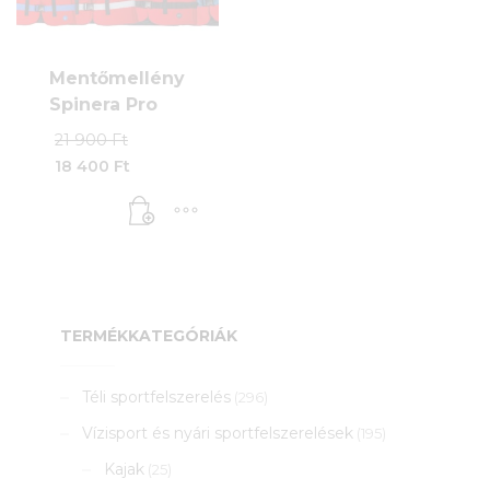
választhatók
ki
Mentőmellény
Spinera Pro
Original
21 900
Ft
price
18 400
Ft
was:
Current
21
price
900 Ft.
is:
18
400 Ft.
TERMÉKKATEGÓRIÁK
Téli sportfelszerelés
(296)
Vízisport és nyári sportfelszerelések
(195)
Kajak
(25)