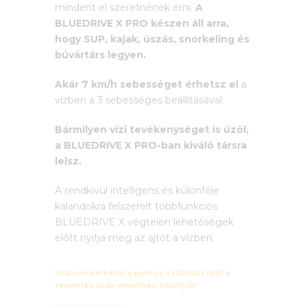
mindent el szeretnének érni.
A
800 Ft.
BLUEDRIVE X PRO készen áll arra,
hogy SUP, kajak, úszás, snorkeling és
búvártárs legyen.
Akár 7 km/h sebességet érhetsz el
a
vízben a 3 sebességes beállításával.
Bármilyen vízi tevékenységet is űzöl,
a BLUEDRIVE X PRO-ban kiváló társra
lelsz.
A rendkívül intelligens és különféle
kalandokra felszerelt többfunkciós
BLUEDRIVE X végtelen lehetőségek
előtt nyitja meg az ajtót a vízben.
Utánrendelhető, a pontos szállítási időt a
rendelés után emailben közöljük!