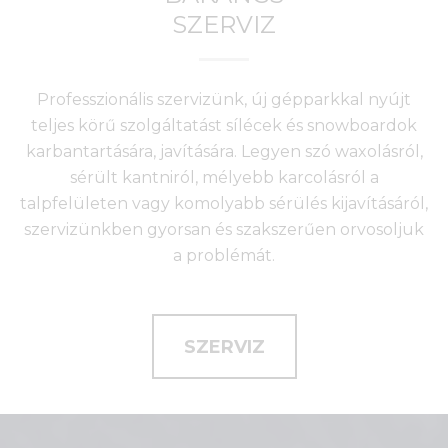
SZERVIZ
Professzionális szervizünk, új gépparkkal nyújt
teljes körű szolgáltatást sílécek és snowboardok
karbantartására, javítására. Legyen szó waxolásról,
sérült kantniról, mélyebb karcolásról a
talpfelületen vagy komolyabb sérülés kijavításáról,
szervizünkben gyorsan és szakszerűen orvosoljuk
a problémát.
SZERVIZ