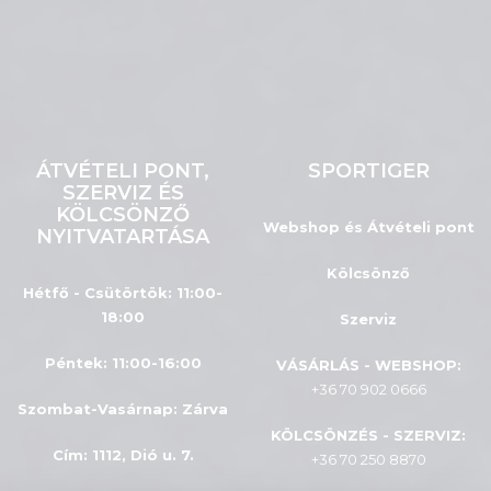
ÁTVÉTELI PONT,
SPORTIGER
SZERVIZ ÉS
KÖLCSÖNZŐ
Webshop és Átvételi pont
NYITVATARTÁSA
Kölcsönző
Hétfő - Csütörtök: 11:00-
18:00
Szerviz
Péntek: 11:00-16:00
VÁSÁRLÁS - WEBSHOP:
+36 70 902 0666
Szombat-Vasárnap
:
Zárva
KÖLCSÖNZÉS - SZERVIZ:
Cím: 1112, Dió u. 7.
+36 70 250 8870