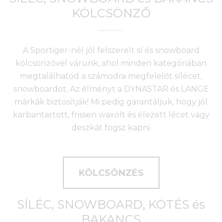
KÖLCSÖNZŐ
A Sportiger-nél jól felszerelt sí és snowboard
kölcsönzővel várunk, ahol minden kategóriában
megtalálhatod a számodra megfelelőt sílécet,
snowboardot. Az élményt a DYNASTAR és LANGE
márkák biztosítják! Mi pedig garantáljuk, hogy jól
karbantartott, frissen waxolt és élezett lécet vagy
deszkát fogsz kapni.
KÖLCSÖNZÉS
SÍLÉC, SNOWBOARD, KÖTÉS és
BAKANCS