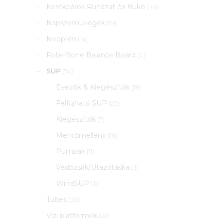
Kerékpáros Ruházat és Bukó
(33)
Napszemüvegek
(19)
Neoprén
(14)
RollerBone Balance Board
(4)
SUP
(74)
Evezők & Kiegészítők
(18)
Felfújható SUP
(25)
Kiegészítők
(7)
Mentőmellény
(16)
Pumpák
(11)
Védőzsák/Utazótáska
(3)
WindSUP
(3)
Tubes
(35)
Vízi platformok
(22)