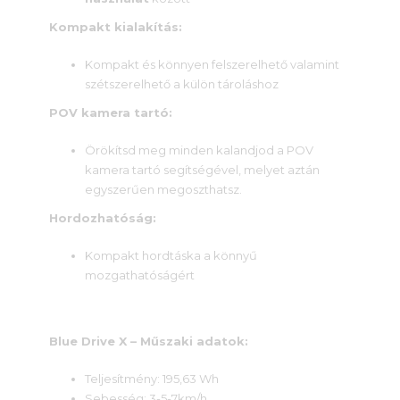
Kompakt kialakítás:
Kompakt és könnyen felszerelhető valamint
szétszerelhető a külön tároláshoz
POV kamera tartó:
Örökítsd meg minden kalandjod a POV
kamera tartó segítségével, melyet aztán
egyszerűen megoszthatsz.
Hordozhatóság:
Kompakt hordtáska a könnyű
mozgathatóságért
Blue Drive X – Műszaki adatok:
Teljesítmény: 195,63 Wh
Sebesség: 3-5-7km/h