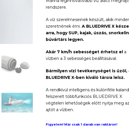
Marina leginnovatívabb víz alatti meghajt
000 Ft.
is:
rendszere.
279
A víz szerelmeseinek készült, akik minden
szeretnének érni.
A BLUEDRIVE X készen
800 Ft.
arra, hogy SUP, kajak, úszás, snorkeli
búvártárs legyen.
Akár 7 km/h sebességet érhetsz el
a
vízben a 3 sebességes beállításával.
Bármilyen vízi tevékenységet is űzöl, 
BLUEDRIVE X-ben kiváló társra lelsz.
A rendkívül intelligens és különféle kalan
felszerelt többfunkciós BLUEDRIVE X
végtelen lehetőségek előtt nyitja meg a
ajtót a vízben.
Figyelem! Már csak 1 darab van raktáron!