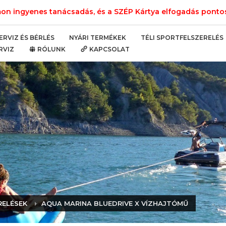
n ingyenes tanácsadás, és a SZÉP Kártya elfogadás pontos 
NYÁRI TERMÉKEK
TÉLI SPORTFELSZERELÉS
ERVIZ ÉS BÉRLÉS
RVIZ
RÓLUNK
KAPCSOLAT
RELÉSEK
AQUA MARINA BLUEDRIVE X VÍZHAJTÓMŰ