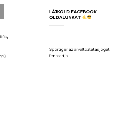
LÁJKOLD FACEBOOK
OLDALUNKAT
ítők
,
Sportiger az árváltoztatás jogát
fenntartja.
ómű