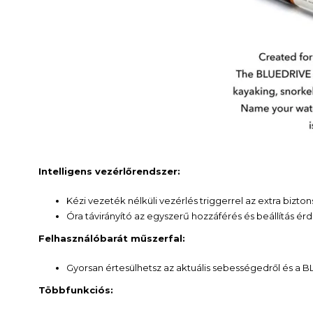
Intelligens vezérlőrendszer:
Kézi vezeték nélküli vezérlés triggerrel az extra biz
Óra távirányító az egyszerű hozzáférés és beállítás é
Felhasználóbarát műszerfal:
Gyorsan értesülhetsz az aktuális sebességedről és a B
Többfunkciós: