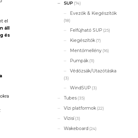
ó
SUP
(74)
Evezők & Kiegészítők
(18)
t el
 áll
Felfújható SUP
(25)
ng és
Kiegészítők
(7)
Mentőmellény
(16)
Pumpák
(11)
Védőzsák/Utazótáska
a
(3)
WindSUP
(3)
dokra
Tubes
(35)
Vízi platformok
(22)
z
Vízisí
(3)
Wakeboard
(24)