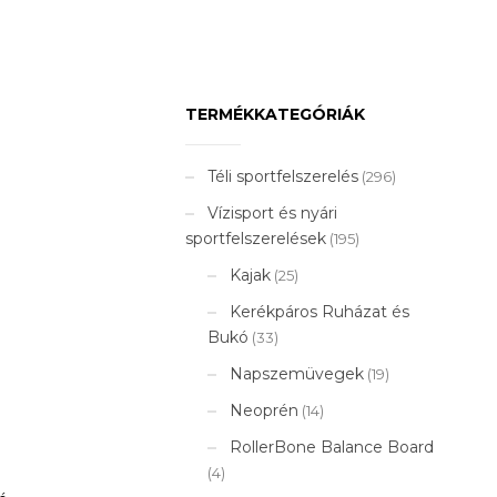
TERMÉKKATEGÓRIÁK
Téli sportfelszerelés
(296)
Vízisport és nyári
sportfelszerelések
(195)
Kajak
(25)
Kerékpáros Ruházat és
Bukó
(33)
Napszemüvegek
(19)
Neoprén
(14)
RollerBone Balance Board
(4)