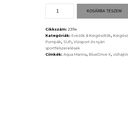
Aqua
KOSÁRBA TESZEM
Marina
BlueDrive
X
Cikkszám:
23114
vízhajtómű
Kategóriák:
Evezők & Kiegészítők
,
Kiegész
mennyiség
Pumpák
,
SUP
,
Vízisport és nyári
sportfelszerelések
Címkék:
Aqua Marina
,
BlueDrive X
,
vízhajt