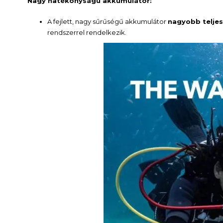
Nagy hatékonyságú akkumulátor:
A fejlett, nagy sűrűségű akkumulátor
nagyobb telje
rendszerrel rendelkezik.