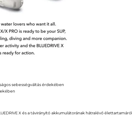
tonságos sebességváltás érdekében
rdekében
LUEDRIVE X és a távirányító akkumulátorának hátralévő élettartamáról