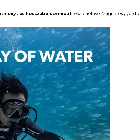
sítményt és hosszabb üzemidőt
tesz lehetővé. Mágneses gyorstö