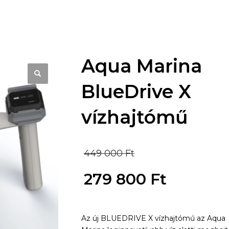
Aqua Marina
BlueDrive X
vízhajtómű
Original
449 000
Ft
price
279 800
Ft
was:
Current
449
Az új BLUEDRIVE X vízhajtómű az Aqua
price