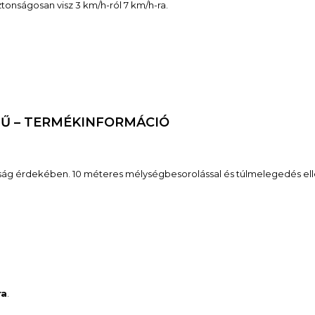
ztonságosan visz 3 km/h-ról 7 km/h-ra.
MŰ – TERMÉKINFORMÁCIÓ
óság érdekében. 10 méteres mélységbesorolással és túlmelegedés ell
ra
.