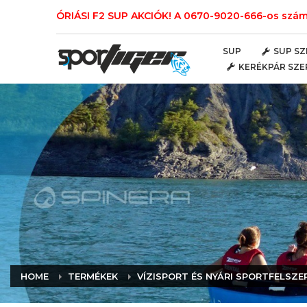
ÓRIÁSI F2 SUP AKCIÓK! A 0670-9020-666-os számo
SUP
SUP SZ
KERÉKPÁR SZE
HOME
TERMÉKEK
VÍZISPORT ÉS NYÁRI SPORTFELSZE