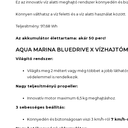
Ez az innovatív víz alatti meghajtó rendszer könnyedén és bi
Könnyen válthatsz a víz feletti és a víz alatti használat között.
Teljesítmény: 97,68 Wh
Az akkumulátor élettartama: akár 50 perc!
AQUA MARINA BLUEDRIVE X VÍZHAJTÓ
Világító rendszer:
Világíts meg 2 métert vagy még többet a jobb láthat
védelemmel is rendelkezik.
Nagy teljesítményű propeller:
Innovatív motor maximum 6,5 kg meghajtáshoz.
3 sebességes beállítás:
Könnyedén és biztonságosan viszi 3 km/h-ról
7 km/h-