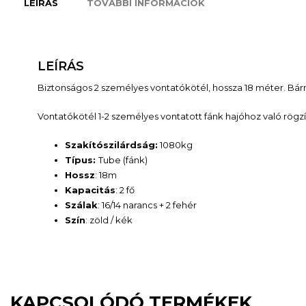
LEÍRÁS
TOVÁBBI INFORMÁCIÓK
LEÍRÁS
Biztonságos 2 személyes vontatókötél, hossza 18 méter. Bármi
Vontatókötél 1-2 személyes vontatott fánk hajóhoz való rög
Szakítószilárdság:
1080kg
Típus:
Tube (fánk)
Hossz
: 18m
Kapacitás
: 2 fő
Szálak
: 16/14 narancs + 2 fehér
Szín
: zöld / kék
KAPCSOLÓDÓ TERMÉKEK