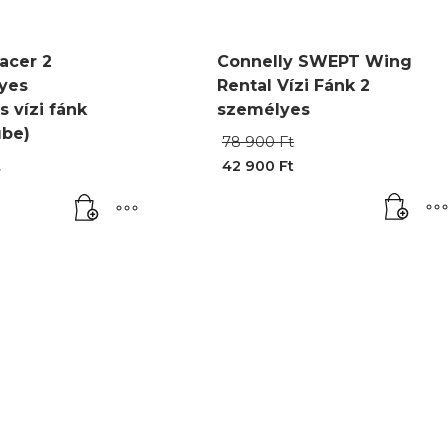
acer 2
Connelly SWEPT Wing
yes
Rental Vízi Fánk 2
s vízi fánk
személyes
ube)
Original
78 900
Ft
price
t
42 900
Ft
was:
Current
78
price
900 Ft.
is:
42
900 Ft.