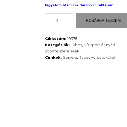
Figyelem! Már csak darab van raktáron!
VONTATÓKÖTÉL
KOSÁRBA TESZEM
2
személyes
TUBE-
Cikkszám:
19375
hoz
Kategóriák:
Tubes
,
Vízisport és nyári
mennyiség
sportfelszerelések
Címkék:
Spinera
,
Tube
,
vontatókötél