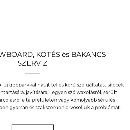
OWBOARD, KÖTÉS és BAKANCS
SZERVIZ
, új gépparkkal nyújt teljes körű szolgáltatást sílécek
artására, javítására. Legyen szó waxolásról, sérült
arcolásról a talpfelületen vagy komolyabb sérülés
nkben gyorsan és szakszerűen orvosoljuk a problémát.