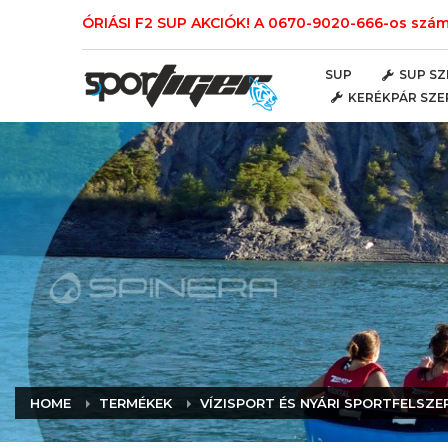
ÓRIÁSI F2 SUP AKCIÓK! A 0670-9020-666-os számo
SUP
SUP SZ
KERÉKPÁR SZE
HOME
TERMÉKEK
VÍZISPORT ÉS NYÁRI SPORTFELSZE