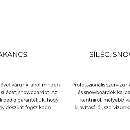
BAKANCS
SÍLÉC, SN
nzővel várunk, ahol minden
Professzionális szervizünk
sílécet, snowboardot. Az
és snowboardok karbant
 pedig garantáljuk, hogy
kantniról, mélyebb k
agy deszkát fogsz kapni.
kijavításáról, szervizü