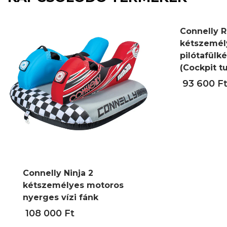
Connelly R
kétszemél
pilótafülké
(Cockpit t
93 600
F
Connelly Ninja 2
kétszemélyes motoros
nyerges vízi fánk
108 000
Ft