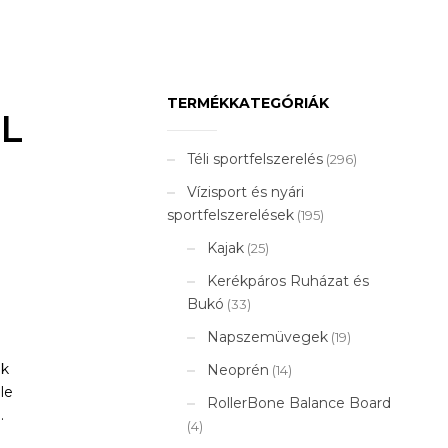
TERMÉKKATEGÓRIÁK
L
Téli sportfelszerelés
(296)
Vízisport és nyári
sportfelszerelések
(195)
Kajak
(25)
Kerékpáros Ruházat és
Bukó
(33)
Napszemüvegek
(19)
nk
Neoprén
(14)
le
RollerBone Balance Board
.
(4)