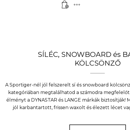
SÍLÉC, SNOWBOARD és 
KÖLCSÖNZŐ
A Sportiger-nél jól felszerelt sí és snowboard kölcsö
kategóriában megtalálhatod a számodra megfelelőt 
élményt a DYNASTAR és LANGE márkák biztosítják! Mi
jól karbantartott, frissen waxolt és élezett lécet v