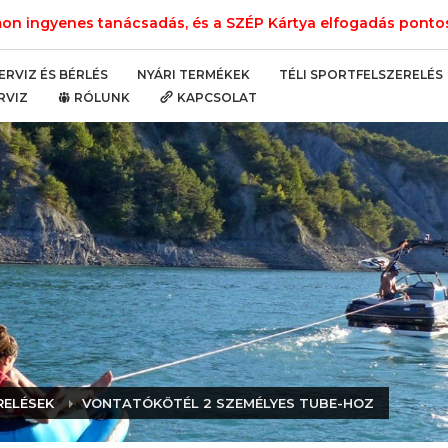
n ingyenes tanácsadás, és a SZÉP Kártya elfogadás pontos 
NYÁRI TERMÉKEK
TÉLI SPORTFELSZERELÉS
ERVIZ ÉS BÉRLÉS
RVIZ
RÓLUNK
KAPCSOLAT
RELÉSEK
VONTATÓKÖTÉL 2 SZEMÉLYES TUBE-HOZ