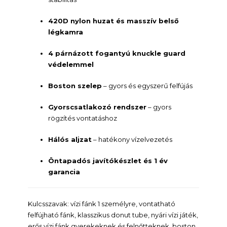
420D nylon huzat és masszív belső
légkamra
4 párnázott fogantyú knuckle guard
védelemmel
Boston szelep
– gyors és egyszerű felfújás
Gyorscsatlakozó rendszer
– gyors
rögzítés vontatáshoz
Hálós aljzat
– hatékony vízelvezetés
Öntapadós javítókészlet és 1 év
garancia
Kulcsszavak: vízi fánk 1 személyre, vontatható
felfújható fánk, klasszikus donut tube, nyári vízi játék,
erős vízi fánk gyerekeknek és felnőtteknek, boston