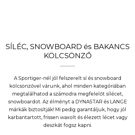
SÍLÉC, SNOWBOARD és BAKANCS
KÖLCSÖNZŐ
A Sportiger-nél jól felszerelt sí és snowboard
kölcsönzővel várunk, ahol minden kategóriában
megtalálhatod a számodra megfelelőt sílécet,
snowboardot. Az élményt a DYNASTAR és LANGE
márkák biztosítják! Mi pedig garantáljuk, hogy jól
karbantartott, frissen waxolt és élezett lécet vagy
deszkát fogsz kapni.