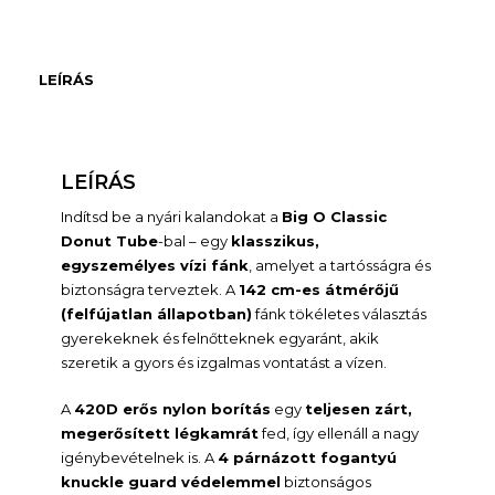
LEÍRÁS
LEÍRÁS
Indítsd be a nyári kalandokat a
Big O Classic
Donut Tube
-bal – egy
klasszikus,
egyszemélyes vízi fánk
, amelyet a tartósságra és
biztonságra terveztek. A
142 cm-es átmérőjű
(felfújatlan állapotban)
fánk tökéletes választás
gyerekeknek és felnőtteknek egyaránt, akik
szeretik a gyors és izgalmas vontatást a vízen.
A
420D erős nylon borítás
egy
teljesen zárt,
megerősített légkamrát
fed, így ellenáll a nagy
igénybevételnek is. A
4 párnázott fogantyú
knuckle guard védelemmel
biztonságos