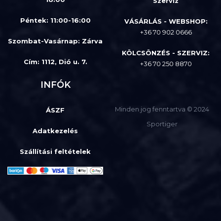
Szerviz
Péntek: 11:00-16:00
VÁSÁRLÁS - WEBSHOP:
+36 70 902 0666
Szombat-Vasárnap
:
Zárva
KÖLCSÖNZÉS - SZERVIZ:
Cím: 1112, Dió u. 7.
+36 70 250 8870
INFÓK
Minden jog fenntartva © 2024
ÁSZF
Sportiger
Adatkezelés
Szállítási feltételek