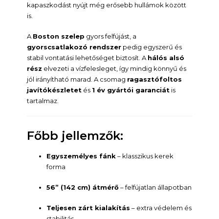
kapaszkodást nyújt még erősebb hullámok között
is.
A
Boston szelep
gyors felfújást, a
gyorscsatlakozó rendszer
pedig egyszerű és
stabil vontatási lehetőséget biztosít. A
hálós alsó
rész
elvezeti a vízfelesleget, így mindig könnyű és
jól irányítható marad. A csomag
ragasztófoltos
javítókészletet
és
1 év gyártói garanciát
is
tartalmaz.
Főbb jellemzők:
Egyszemélyes fánk
– klasszikus kerek
forma
56” (142 cm) átmérő
– felfújatlan állapotban
Teljesen zárt kialakítás
– extra védelem és
stabilitás