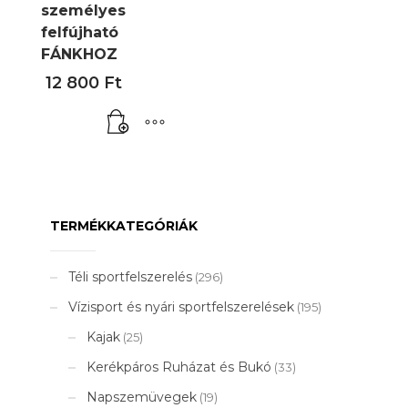
személyes
felfújható
FÁNKHOZ
12 800
Ft
TERMÉKKATEGÓRIÁK
Téli sportfelszerelés
(296)
Vízisport és nyári sportfelszerelések
(195)
Kajak
(25)
Kerékpáros Ruházat és Bukó
(33)
Napszemüvegek
(19)