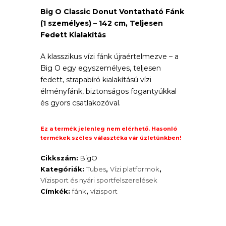
65
Big O Classic Donut Vontatható Fánk
price
(1 személyes) – 142 cm, Teljesen
700 Ft.
is:
Fedett Kialakítás
35
A klasszikus vízi fánk újraértelmezve – a
Big O egy egyszemélyes, teljesen
000 Ft.
fedett, strapabíró kialakítású vízi
élményfánk, biztonságos fogantyúkkal
és gyors csatlakozóval.
Ez a termék jelenleg nem elérhető. Hasonló
termékek széles választéka vár üzletünkben!
Cikkszám:
BigO
Kategóriák:
Tubes
,
Vízi platformok
,
Vízisport és nyári sportfelszerelések
Címkék:
fánk
,
vízisport