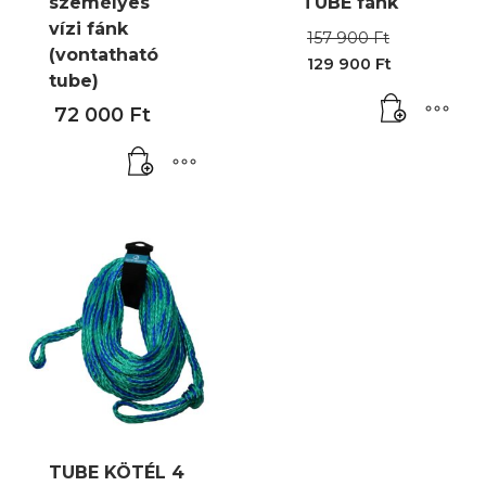
személyes
TUBE fánk
vízi fánk
Origina
157 900
Ft
price
(vontatható
129 900
Ft
was:
Current
tube)
157
price
900 Ft.
72 000
Ft
is:
129
900 Ft.
TUBE KÖTÉL 4