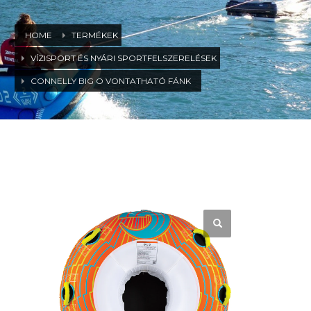
HOME
TERMÉKEK
VÍZISPORT ÉS NYÁRI SPORTFELSZERELÉSEK
CONNELLY BIG O VONTATHATÓ FÁNK