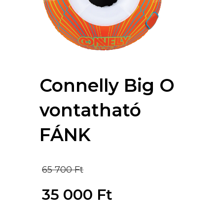
Connelly Big O
vontatható
FÁNK
Original
65 700
Ft
price
35 000
Ft
was:
Current