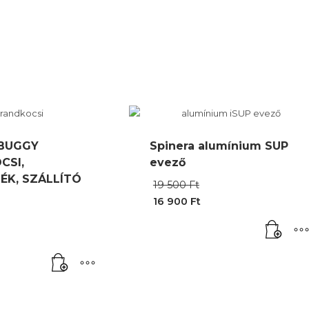
 BUGGY
Spinera alumínium SUP
CSI,
evező
ÉK, SZÁLLÍTÓ
Original
19 500
Ft
price
16 900
Ft
was:
Current
Original
19
price
price
500 Ft.
is:
was:
16
39
900 Ft.
000 Ft.