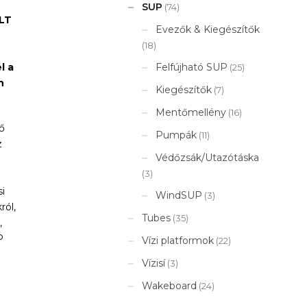
SUP
(74)
ULT
Evezők & Kiegészítők
(18)
Felfújható SUP
l a
(25)
n
Kiegészítők
(7)
Mentőmellény
(16)
ő
Pumpák
(11)
z
Védőzsák/Utazótáska
(3)
i
WindSUP
(3)
ról,
Tubes
(35)
,
P
Vízi platformok
(22)
Vízisí
(3)
Wakeboard
(24)