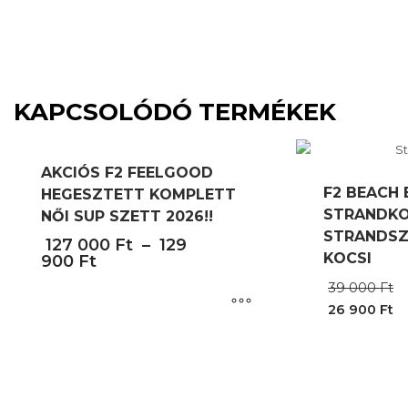
KAPCSOLÓDÓ TERMÉKEK
AKCIÓS F2 FEELGOOD
F2 BEACH
HEGESZTETT KOMPLETT
STRANDKO
NŐI SUP SZETT 2026!!
STRANDSZ
127 000
Ft
–
129
KOCSI
900
Ft
39 000
Ft
26 900
Ft
Current
Ennek
price
a
is:
26
terméknek
900 Ft.
több