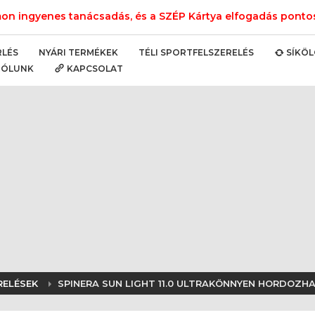
n ingyenes tanácsadás, és a SZÉP Kártya elfogadás pontos 
NYÁRI TERMÉKEK
TÉLI SPORTFELSZERELÉS
RLÉS
SÍKÖ
RÓLUNK
KAPCSOLAT
RELÉSEK
SPINERA SUN LIGHT 11.0 ULTRAKÖNNYEN HORDOZH