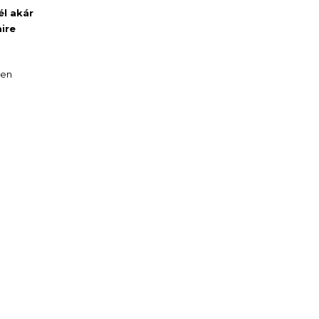
él akár
ire
ően