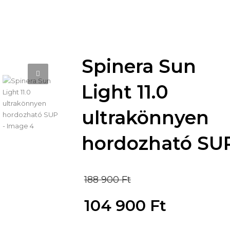
Spinera Sun
Light 11.0
ultrakönnyen
hordozható SU
Original
188 900
Ft
price
104 900
Ft
was:
Current