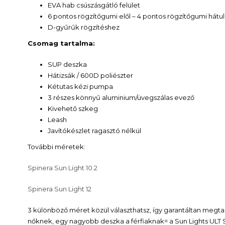
EVA hab csúszásgátló felület
6 pontos rögzítőgumi elől – 4 pontos rögzítőgumi hátul
D-gyűrűk rögzítéshez
Csomag tartalma:
SUP deszka
Hátizsák / 600D poliészter
Kétutas kézi pumpa
3 részes könnyű aluminium/üvegszálas evező
Kivehető szkeg
Leash
Javítókészlet ragasztó nélkül
További méretek:
Spinera Sun Light 10.2
Spinera Sun Light 12
3 különböző méret közül választhatsz, így garantáltan meg
nőknek, egy nagyobb deszka a férfiaknak= a Sun Lights ULT