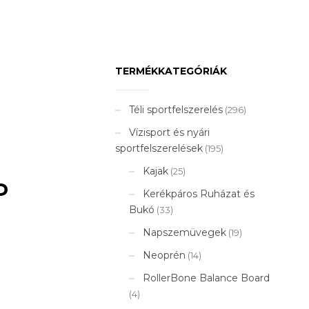
TERMÉKKATEGÓRIÁK
Téli sportfelszerelés
(296)
Vízisport és nyári
sportfelszerelések
(195)
Kajak
(25)
P
Kerékpáros Ruházat és
Bukó
(33)
Napszemüvegek
(19)
Neoprén
(14)
RollerBone Balance Board
(4)