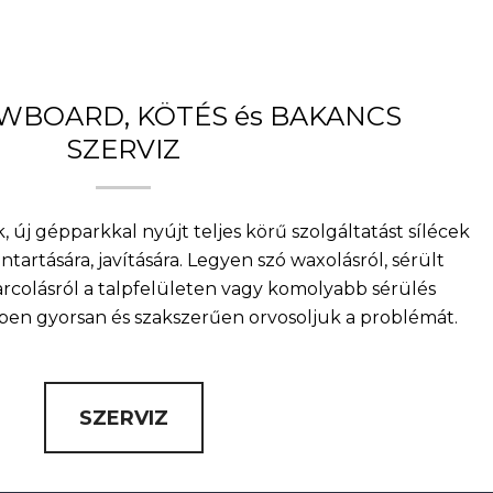
OWBOARD, KÖTÉS és BAKANCS
SZERVIZ
, új gépparkkal nyújt teljes körű szolgáltatást sílécek
artására, javítására. Legyen szó waxolásról, sérült
arcolásról a talpfelületen vagy komolyabb sérülés
nkben gyorsan és szakszerűen orvosoljuk a problémát.
SZERVIZ