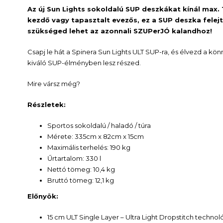
Az új Sun Lights sokoldalú SUP deszkákat kínál max. 
kezdő vagy tapasztalt evezős, ez a SUP deszka felej
szükséged lehet az azonnali SZUPerJÓ kalandhoz!
Csapj le hát a Spinera Sun Lights ULT SUP-ra, és élvezd a 
kiváló SUP-élményben lesz részed.
Mire vársz még?
Részletek:
Sportos sokoldalú / haladó / túra
Mérete: 335cm x 82cm x 15cm
Maximális terhelés: 190 kg
Űrtartalom: 330 l
Nettó tömeg: 10,4 kg
Bruttó tömeg: 12,1 kg
Előnyök:
15 cm ULT Single Layer – Ultra Light Dropstitch technol