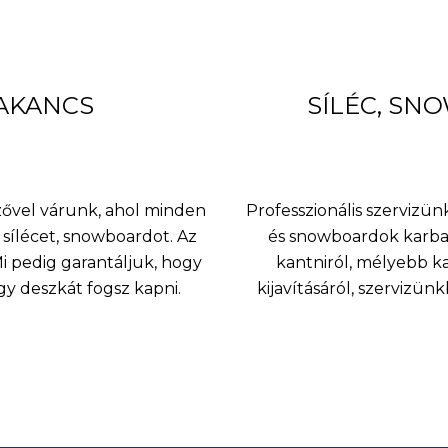
BAKANCS
SÍLÉC, SN
nzővel várunk, ahol minden
Professzionális szervizünk
sílécet, snowboardot. Az
és snowboardok karbant
 pedig garantáljuk, hogy
kantniról, mélyebb k
agy deszkát fogsz kapni.
kijavításáról, szervizü