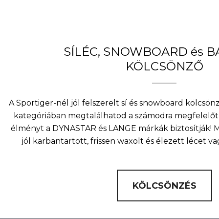
variációja
van.
A
változatok
a
SÍLÉC, SNOWBOARD és 
termékoldalon
KÖLCSÖNZŐ
választhatók
ki
A Sportiger-nél jól felszerelt sí és snowboard kölcsö
kategóriában megtalálhatod a számodra megfelelőt 
élményt a DYNASTAR és LANGE márkák biztosítják! Mi
jól karbantartott, frissen waxolt és élezett lécet v
KÖLCSÖNZÉS