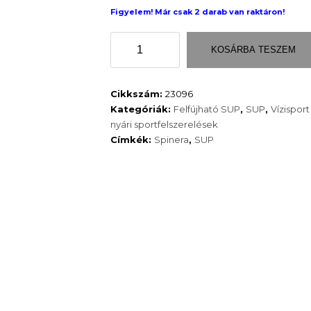
Figyelem! Már csak 2 darab van raktáron!
Spinera
KOSÁRBA TESZEM
Sun
Light
11.0
Cikkszám:
23096
ultrakönnyen
Kategóriák:
Felfújható SUP
,
SUP
,
Vízisport
hordozható
nyári sportfelszerelések
SUP
Címkék:
Spinera
,
SUP
mennyiség