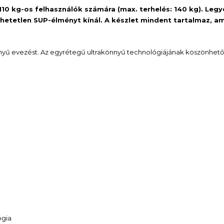
110 kg-os felhasználók számára (max. terhelés: 140 kg). Legy
thetetlen SUP-élményt kínál. A készlet mindent tartalmaz, am
könnyű evezést. Az egyrétegű ultrakönnyű technológiájának köszönhet
ógia