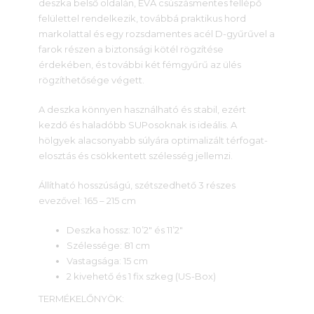
deszka belső oldalán, EVA csúszásmentes fellépő
felülettel rendelkezik, továbbá praktikus hord
markolattal és egy rozsdamentes acél D-gyűrűvel a
farok részen a biztonsági kötél rögzítése
érdekében, és további két fémgyűrű az ülés
rögzíthetősége végett.
A deszka könnyen használható és stabil, ezért
kezdő és haladóbb SUPosoknak is ideális. A
hölgyek alacsonyabb súlyára optimalizált térfogat-
elosztás és csökkentett szélesség jellemzi.
Állítható hosszúságú, szétszedhető 3 részes
evezővel: 165 – 215 cm
Deszka hossz: 10’2″ és 11’2″
Szélessége: 81 cm
Vastagsága: 15 cm
2 kivehető és 1 fix szkeg (US-Box)
TERMÉKELŐNYÖK: