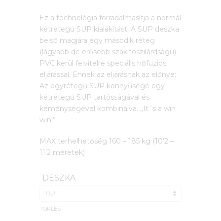
Ez a technológia forradalmasítja a normál
kétrétegű SUP kialakítást. A SUP deszka
belső magjára egy második réteg
(lágyabb de erősebb szakítószilárdságú)
PVC kerül felvitelre speciális hőfuziós
eljárással. Ennek az eljárásnak az előnye:
Az egyrétegű SUP könnyűsége egy
kétrétegű SUP tartósságával és
keménységével kombinálva. „It´s a win
win!”
MAX terhelhetőség 160 – 185 kg (10’2 –
11’2 méretek)
DESZKA
TÖRLÉS