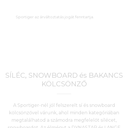
Sportiger az árváltoztatás jogát fenntartja.
SÍLÉC, SNOWBOARD és BAKANCS
KÖLCSÖNZŐ
A Sportiger-nél jól felszerelt sí és snowboard
kölcsönzővel várunk, ahol minden kategóriában
megtalálhatod a számodra megfelelőt sílécet,
snowboardot. Az élményt a DYNASTAR és LANGE