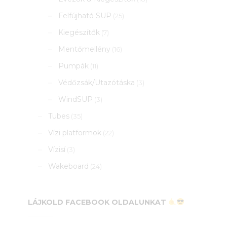
Felfújható SUP
(25)
Kiegészítők
(7)
Mentőmellény
(16)
Pumpák
(11)
Védőzsák/Utazótáska
(3)
WindSUP
(3)
Tubes
(35)
Vízi platformok
(22)
Vízisí
(3)
Wakeboard
(24)
LÁJKOLD FACEBOOK OLDALUNKAT