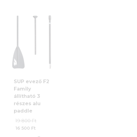
több
13
500 Ft.
variációja
van.
A
változatok
a
termékoldalon
választhatók
ki
SUP evező F2
Family
állítható 3
részes alu
paddle
Original
19 800
Ft
price
16 500
Ft
was:
Current
19