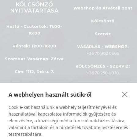
KÖLCSÖNZŐ
Webshop és Átvételi pont
NYITVATARTÁSA
Kölcsönző
Hétfő - Csütörtök: 11:00-
18:00
Szerviz
Péntek: 11:00-16:00
VÁSÁRLÁS - WEBSHOP:
+36 70 902 0666
Szombat-Vasárnap
:
Zárva
KÖLCSÖNZÉS - SZERVIZ:
Cím: 1112, Dió u. 7.
+36 70 250 8870
INFÓK
A webhelyen használt sütikről
Minden jog fenntartva © 2024
ÁSZF
Cookie-kat használunk a webhely teljesítményével és
Sportiger
használatával kapcsolatos információk gyűjtésére és
Adatkezelés
elemzésére, a közösségi média funkcióinak biztosítására,
valamint a tartalom és a hirdetések továbbfejlesztésére és
Szállítási feltételek
testreszabására.