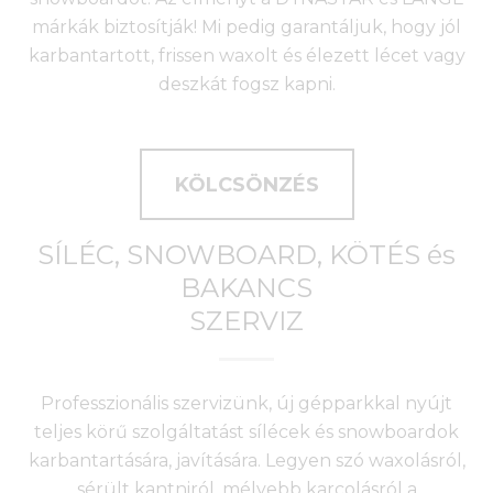
márkák biztosítják! Mi pedig garantáljuk, hogy jól
karbantartott, frissen waxolt és élezett lécet vagy
deszkát fogsz kapni.
KÖLCSÖNZÉS
SÍLÉC, SNOWBOARD, KÖTÉS és
BAKANCS
SZERVIZ
Professzionális szervizünk, új gépparkkal nyújt
teljes körű szolgáltatást sílécek és snowboardok
karbantartására, javítására. Legyen szó waxolásról,
sérült kantniról, mélyebb karcolásról a