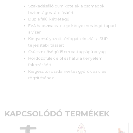
Szakadásálló gumikötelek a csomagok
biztonságos tárolásáért
Dupla falú, kétrétegű
EVA habszivacs teteje kényelmes és jól tapad
a vízen
Kiegyensúlyozott térfogat-eloszlás a SUP
teljes stabilitásáért
Csúcsminőségű 15 cm vastagságú anyag
Hordozófülek elöl és hátul a kényelem
fokozásáért
Kiegészítő rozsdamentes gyűrűk az ülés
rögzítéséhez
KAPCSOLÓDÓ TERMÉKEK