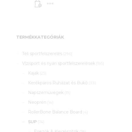
price
800 Ft.
is:
16
500 Ft.
TERMÉKKATEGÓRIÁK
Téli sportfelszerelés
(296)
Vízisport és nyári sportfelszerelések
(195)
Kajak
(25)
Kerékpáros Ruházat és Bukó
(33)
Napszemüvegek
(19)
Neoprén
(14)
RollerBone Balance Board
(4)
SUP
(74)
Evezők & Kiegészítők
(18)