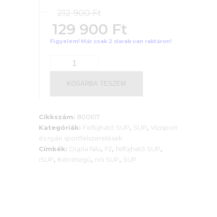
Original
212 900
Ft
price
129 900
Ft
was:
Current
Figyelem! Már csak 2 darab van raktáron!
212
price
AKCIÓS
900 Ft.
is:
F2
FEELGOOD
KOSÁRBA TESZEM
129
HEGESZTETT
900 Ft.
KOMPLETT
NŐI
Cikkszám:
800107
SUP
Kategóriák:
Felfújható SUP
,
SUP
,
Vízisport
SZETT
és nyári sportfelszerelések
2026!!
Címkék:
Dupla falú
,
F2
,
felfújható SUP
,
mennyiség
iSUP
,
Kétrétegű
,
női SUP
,
SUP