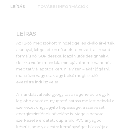
LEÍRÁS
TOVÁBBI INFORMÁCIÓK
LEÍRÁS
Az F2-től megszokott minőséggel és kiváló ár-érték
aránnyal, kifejezetten nőknek tervezett, all-round
formájú női SUP deszka, igazán ütős designnal! A
deszka vidám mandala mintájával nem lesz nehéz
meditatív állapotba kerülni a vizen – akár jógázni,
mantrázni vagy csak egy belső megtisztuló
evezésre indulsz vele!
A mandalával való gyógyítás a regeneráció egyik
legjobb eszköze, nyugtató hatása mellett beindul a
szervezet öngyógyító képessége, a szervezet
energiaszintjének növelése is. Maga a deszka
szerkezete erősített dupla falú PVC anyagból
készült, amely az extra keménységet biztosítja a