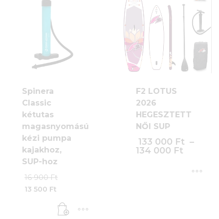
F2 LOTUS
Spinera
2026
Classic
HEGESZTETT
kétutas
NŐI SUP
magasnyomású
kézi pumpa
133 000
Ft
–
134 000
Ft
kajakhoz,
SUP-hoz
Original
16 900
Ft
price
13 500
Ft
Ennek
was:
Current
a
16
price
900 Ft.
terméknek
is: