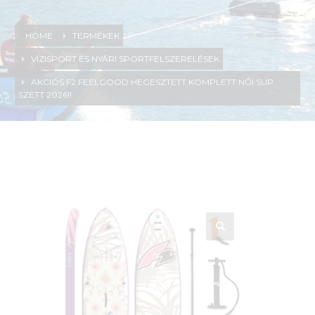
HOME
TERMÉKEK
VÍZISPORT ÉS NYÁRI SPORTFELSZERELÉSEK
AKCIÓS F2 FEELGOOD HEGESZTETT KOMPLETT NŐI SUP
SZETT 2026!!