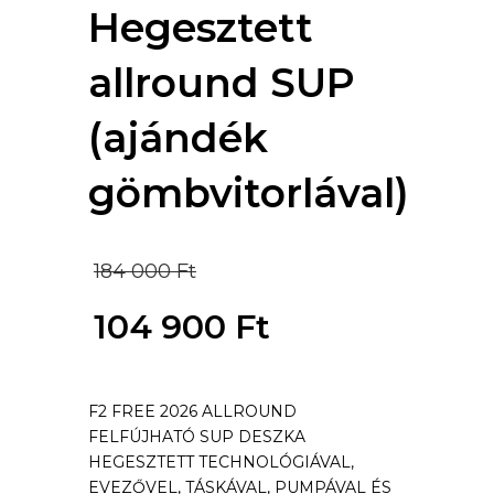
Hegesztett
allround SUP
(ajándék
gömbvitorlával)
Original
184 000
Ft
price
104 900
Ft
was:
Current
184
F2 FREE 2026 ALLROUND
price
FELFÚJHATÓ SUP DESZKA
000 Ft.
is:
HEGESZTETT TECHNOLÓGIÁVAL,
EVEZŐVEL, TÁSKÁVAL, PUMPÁVAL ÉS