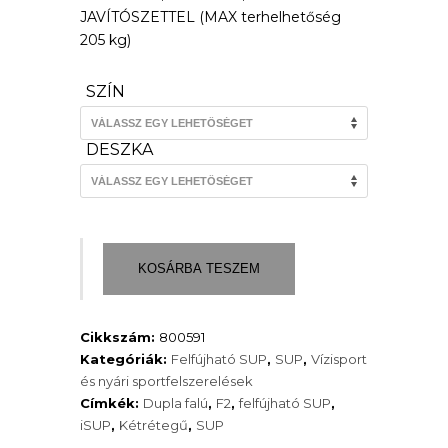
104
JAVÍTÓSZETTEL (MAX terhelhetőség
205 kg)
900 Ft.
SZÍN
DESZKA
F2
KOSÁRBA TESZEM
FREE
2026
Hegesztett
Cikkszám:
800591
allround
Kategóriák:
Felfújható SUP
,
SUP
,
Vízisport
SUP
és nyári sportfelszerelések
(ajándék
Címkék:
Dupla falú
,
F2
,
felfújható SUP
,
gömbvitorlával)
iSUP
,
Kétrétegű
,
SUP
mennyiség