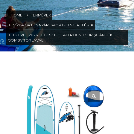
HOME
TERMÉKEK
VÍZISPORT ÉS NYÁRI SPORTFELSZERELÉSEK
F2 FREE 2026 HEGESZTETT ALLROUND SUP (AJÁNDÉK
GÖMBVITORLÁVAL)