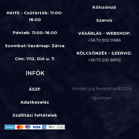
Kölcsönző
Hétfő - Csütörtök: 11:00-
18:00
Szerviz
Péntek: 11:00-16:00
VÁSÁRLÁS - WEBSHOP:
+36 70 902 0666
Szombat-Vasárnap
:
Zárva
KÖLCSÖNZÉS - SZERVIZ:
Cím: 1112, Dió u. 7.
+36 70 250 8870
INFÓK
Minden jog fenntartva © 2024
ÁSZF
Sportiger
Adatkezelés
Szállítási feltételek