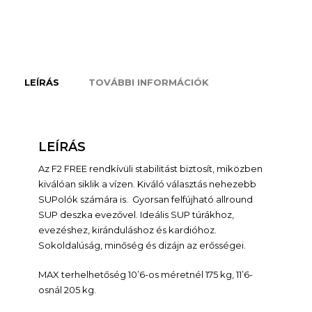
LEÍRÁS
TOVÁBBI INFORMÁCIÓK
LEÍRÁS
Az F2 FREE rendkívüli stabilitást biztosít, miközben
kiválóan siklik a vízen. Kiváló választás nehezebb
SUPolók számára is. Gyorsan felfújható allround
SUP deszka evezővel. Ideális SUP túrákhoz,
evezéshez, kiránduláshoz és kardióhoz.
Sokoldalúság, minőség és dizájn az erősségei.
MAX terhelhetőség 10’6-os méretnél 175 kg, 11’6-
osnál 205 kg.