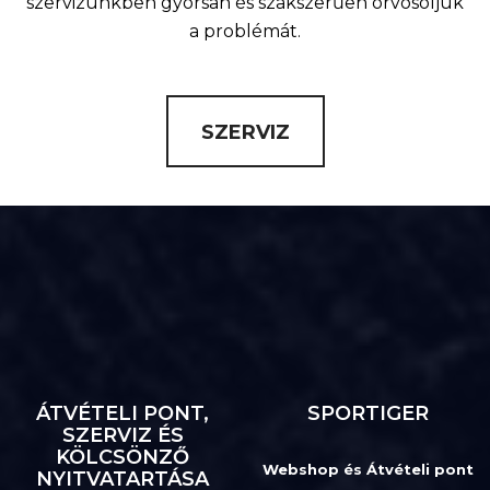
szervizünkben gyorsan és szakszerűen orvosoljuk
a problémát.
SZERVIZ
ÁTVÉTELI PONT,
SPORTIGER
SZERVIZ ÉS
KÖLCSÖNZŐ
Webshop és Átvételi pont
NYITVATARTÁSA