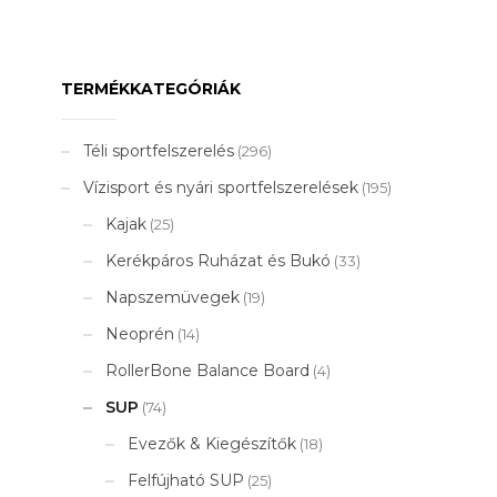
900 Ft.
TERMÉKKATEGÓRIÁK
Téli sportfelszerelés
(296)
Vízisport és nyári sportfelszerelések
(195)
Kajak
(25)
Kerékpáros Ruházat és Bukó
(33)
Napszemüvegek
(19)
Neoprén
(14)
RollerBone Balance Board
(4)
SUP
(74)
Evezők & Kiegészítők
(18)
Felfújható SUP
(25)