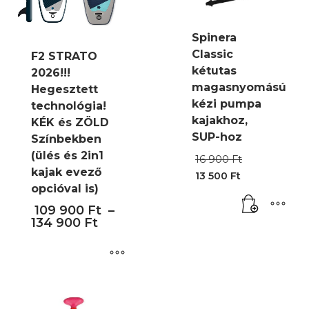
Spinera
Classic
F2 STRATO
kétutas
2026!!!
magasnyomású
Hegesztett
kézi pumpa
technológia!
kajakhoz,
KÉK és ZÖLD
SUP-hoz
Színbekben
(ülés és 2in1
Original
16 900
Ft
price
kajak evező
13 500
Ft
was:
Current
opcióval is)
16
price
900 Ft.
109 900
Ft
–
is:
134 900
Ft
13
500 Ft.
Ennek
a
terméknek