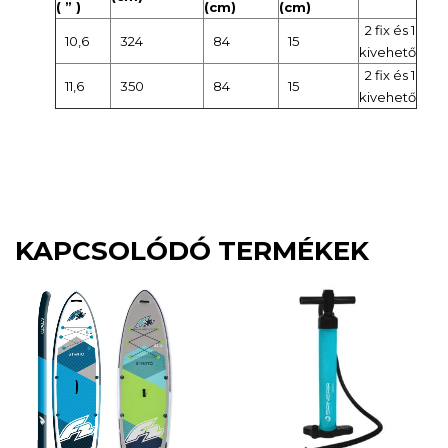
( ” )
(cm)
(cm)
2 fix és 1
10,6
324
84
15
kivehető
2 fix és 1
11,6
350
84
15
kivehető
KAPCSOLÓDÓ TERMÉKEK