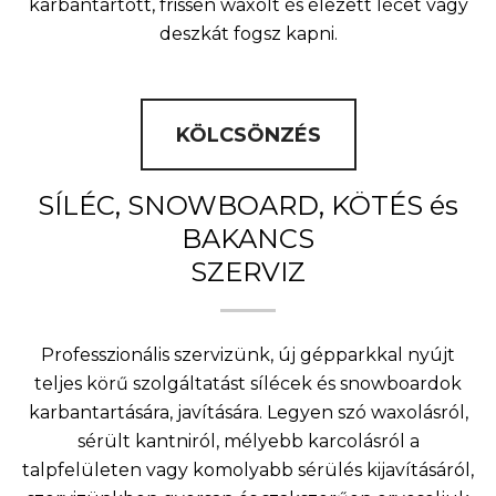
karbantartott, frissen waxolt és élezett lécet vagy
deszkát fogsz kapni.
KÖLCSÖNZÉS
SÍLÉC, SNOWBOARD, KÖTÉS és
BAKANCS
SZERVIZ
Professzionális szervizünk, új gépparkkal nyújt
teljes körű szolgáltatást sílécek és snowboardok
karbantartására, javítására. Legyen szó waxolásról,
sérült kantniról, mélyebb karcolásról a
talpfelületen vagy komolyabb sérülés kijavításáról,