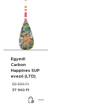
Egyedi
Carbon
Happines SUP
evező (LTD)
Original
59 300
Ft
price
37 900
Ft
was:
Current
59
price
300 Ft.
is:
37