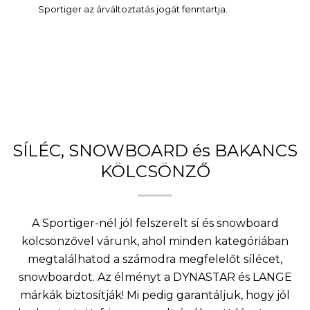
Sportiger az árváltoztatás jogát fenntartja.
SÍLÉC, SNOWBOARD és BAKANCS
KÖLCSÖNZŐ
A Sportiger-nél jól felszerelt sí és snowboard
kölcsönzővel várunk, ahol minden kategóriában
megtalálhatod a számodra megfelelőt sílécet,
snowboardot. Az élményt a DYNASTAR és LANGE
márkák biztosítják! Mi pedig garantáljuk, hogy jól