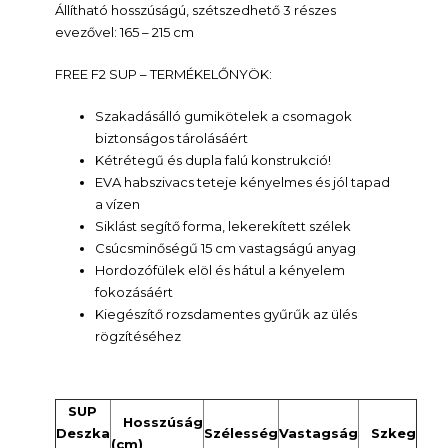
Állítható hosszúságú, szétszedhető 3 részes
evezővel: 165 – 215 cm
FREE F2 SUP – TERMÉKELŐNYÖK:
Szakadásálló gumikötelek a csomagok
biztonságos tárolásáért
Kétrétegű és dupla falú konstrukció!
EVA habszivacs teteje kényelmes és jól tapad
a vízen
Siklást segítő forma, lekerekített szélek
Csúcsminőségű 15 cm vastagságú anyag
Hordozófülek elöl és hátul a kényelem
fokozásáért
Kiegészítő rozsdamentes gyűrűk az ülés
rögzítéséhez
SUP
Hosszúság
Deszka
Szélesség
Vastagság
Szkeg
(cm)