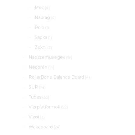
Mez
(4)
Nadrág
(4)
Poló
(1)
Sapka
(1)
Zokni
(2)
Napszemüvegek
(19)
Neoprén
(14)
RollerBone Balance Board
(4)
SUP
(74)
Tubes
(35)
Vízi platformok
(22)
Vízisí
(3)
Wakeboard
(24)