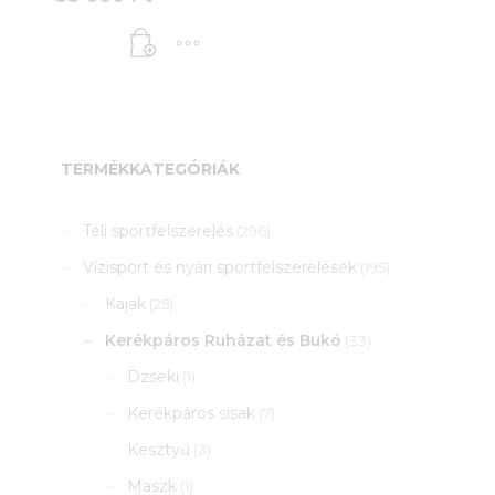
TERMÉKKATEGÓRIÁK
Téli sportfelszerelés
(296)
Vízisport és nyári sportfelszerelések
(195)
Kajak
(25)
Kerékpáros Ruházat és Bukó
(33)
Dzseki
(1)
Kerékpáros sisak
(7)
Kesztyű
(3)
Maszk
(1)