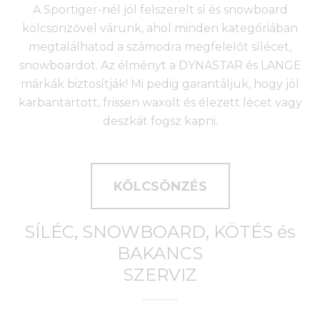
A Sportiger-nél jól felszerelt sí és snowboard
kölcsönzővel várunk, ahol minden kategóriában
megtalálhatod a számodra megfelelőt sílécet,
snowboardot. Az élményt a DYNASTAR és LANGE
márkák biztosítják! Mi pedig garantáljuk, hogy jól
karbantartott, frissen waxolt és élezett lécet vagy
deszkát fogsz kapni.
KÖLCSÖNZÉS
SÍLÉC, SNOWBOARD, KÖTÉS és
BAKANCS
SZERVIZ