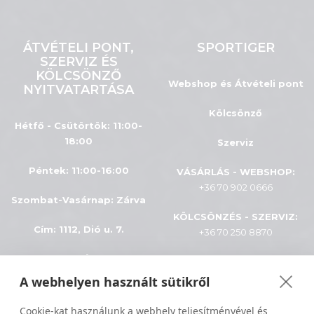
ÁTVÉTELI PONT,
SPORTIGER
SZERVIZ ÉS
KÖLCSÖNZŐ
Webshop és Átvételi pont
NYITVATARTÁSA
Kölcsönző
Hétfő - Csütörtök: 11:00-
18:00
Szerviz
Péntek: 11:00-16:00
VÁSÁRLÁS - WEBSHOP:
+36 70 902 0666
Szombat-Vasárnap
:
Zárva
KÖLCSÖNZÉS - SZERVIZ:
Cím: 1112, Dió u. 7.
+36 70 250 8870
INFÓK
A webhelyen használt sütikről
Minden jog fenntartva © 2024
ÁSZF
Cookie-kat használunk a webhely teljesítményével és