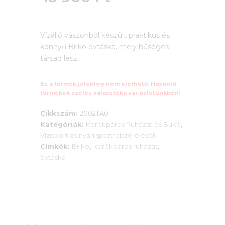
was:
Current
16
Vízálló vászonból készült praktikus és
price
könnyű Briko övtáska, mely hűséges
900 Ft.
is:
társad lesz.
13
Ez a termék jelenleg nem elérhető. Hasonló
termékek széles választéka vár üzletünkben!
900 Ft.
Cikkszám:
2002TA0
Kategóriák:
Kerékpáros Ruházat és Bukó
,
Vízisport és nyári sportfelszerelések
Címkék:
Briko
,
kerékpáros ruházat
,
övtáska