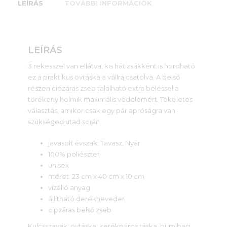
LEÍRÁS
TOVÁBBI INFORMÁCIÓK
LEÍRÁS
3 rekesszel van ellátva, kis hátizsákként is hordható
ez a praktikus övtáska a vállra csatolva. A belső
részen cipzáras zseb található extra béléssel a
törékeny holmik maximális védelemért. Tökéletes
választás, amikor csak egy pár apróságra van
szükséged utad során.
javasolt évszak: Tavasz, Nyár
100% poliészter
unisex
méret: 23 cm x 40 cm x 10 cm
vízálló anyag
állítható derékheveder
cipzáras belső zseb
Kulcsszavak: övtáska, kerékpáros táska, bum bag