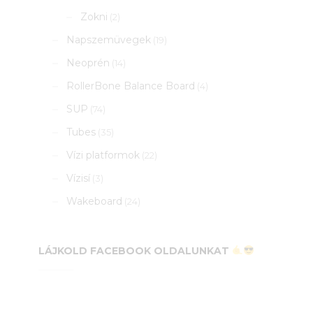
Zokni
(2)
Napszemüvegek
(19)
Neoprén
(14)
RollerBone Balance Board
(4)
SUP
(74)
Tubes
(35)
Vízi platformok
(22)
Vízisí
(3)
Wakeboard
(24)
LÁJKOLD FACEBOOK OLDALUNKAT