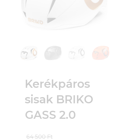
Kerékpáros
sisak BRIKO
GASS 2.0
Original
64 500
Ft