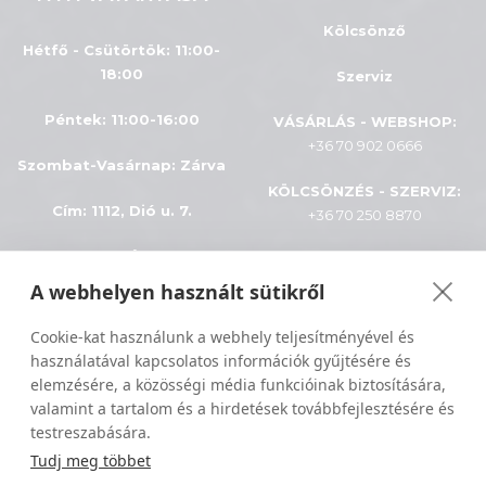
Kölcsönző
Hétfő - Csütörtök: 11:00-
18:00
Szerviz
Péntek: 11:00-16:00
VÁSÁRLÁS - WEBSHOP:
+36 70 902 0666
Szombat-Vasárnap
:
Zárva
KÖLCSÖNZÉS - SZERVIZ:
Cím: 1112, Dió u. 7.
+36 70 250 8870
INFÓK
A webhelyen használt sütikről
Minden jog fenntartva © 2024
ÁSZF
Cookie-kat használunk a webhely teljesítményével és
Sportiger
használatával kapcsolatos információk gyűjtésére és
Adatkezelés
elemzésére, a közösségi média funkcióinak biztosítására,
valamint a tartalom és a hirdetések továbbfejlesztésére és
Szállítási feltételek
testreszabására.
Tudj meg többet