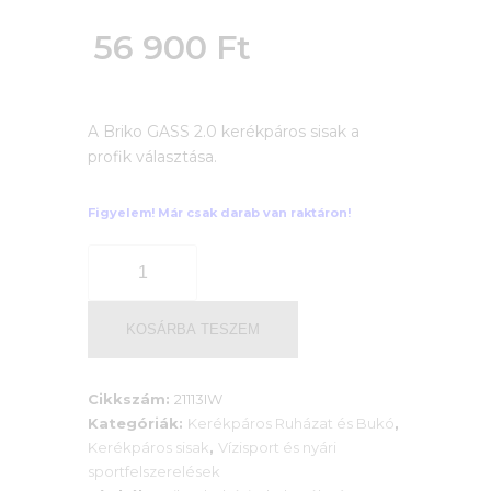
price
56 900
Ft
was:
Current
64
A Briko GASS 2.0 kerékpáros sisak a
price
profik választása.
500 Ft.
is:
Figyelem! Már csak darab van raktáron!
56
Kerékpáros
900 Ft.
sisak
BRIKO
GASS
KOSÁRBA TESZEM
2.0
mennyiség
Cikkszám:
21113IW
Kategóriák:
Kerékpáros Ruházat és Bukó
,
Kerékpáros sisak
,
Vízisport és nyári
sportfelszerelések