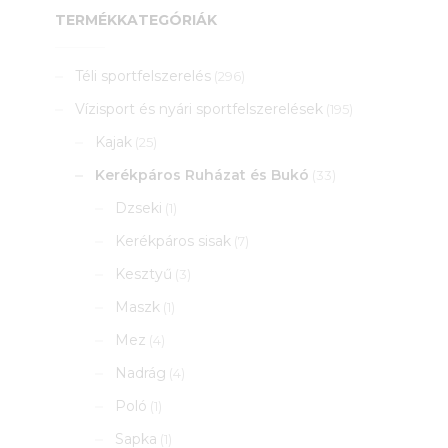
TERMÉKKATEGÓRIÁK
Téli sportfelszerelés
(296)
Vízisport és nyári sportfelszerelések
(195)
Kajak
(25)
Kerékpáros Ruházat és Bukó
(33)
Dzseki
(1)
Kerékpáros sisak
(7)
Kesztyű
(3)
Maszk
(1)
Mez
(4)
Nadrág
(4)
Poló
(1)
Sapka
(1)