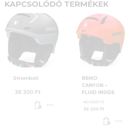
KAPCSOLÓDÓ TERMÉKEK
Stromboli
BRIKO
CANYON –
38 300
Ft
FLUID INSIDE
Original
40 200
Ft
price
36 200
Ft
was:
Current
40
price
200 Ft.
is:
36