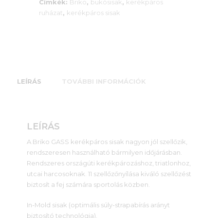
Címkék:
Briko
,
bukósisak
,
kerékpáros
ruházat
,
kerékpáros sisak
LEÍRÁS
TOVÁBBI INFORMÁCIÓK
LEÍRÁS
A Briko GASS kerékpáros sisak nagyon jól szellőzik,
rendszeresen használható bármilyen időjárásban.
Rendszeres országúti kerékpározáshoz, triatlonhoz,
utcai harcosoknak. 11 szellőzőnyílása kiváló szellőzést
biztosít a fej számára sportolás közben.
In-Mold sisak (optimális súly-strapabírás arányt
biztosító technológia).