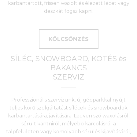
karbantartott, frissen waxolt és élezett lécet vagy
deszkát fogsz kapni.
KÖLCSÖNZÉS
SÍLÉC, SNOWBOARD, KÖTÉS és
BAKANCS
SZERVIZ
Professzionális szervizünk, új gépparkkal nyújt
teljes körű szolgáltatást sílécek és snowboardok
karbantartására, javítására. Legyen szó waxolásról,
sérült kantniról, mélyebb karcolásról a
talpfelületen vagy komolyabb sérülés kijavításáról,