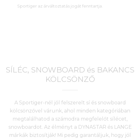
Sportiger az árváltoztatás jogát fenntartja.
SÍLÉC, SNOWBOARD és BAKANCS
KÖLCSÖNZŐ
A Sportiger-nél jól felszerelt sí és snowboard
kölcsönzővel várunk, ahol minden kategóriában
megtalálhatod a számodra megfelelőt sílécet,
snowboardot. Az élményt a DYNASTAR és LANGE
márkák biztosítják! Mi pedig garantáljuk, hogy jól