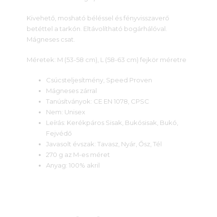
Kivehető, mosható béléssel és fényvisszaverő
betéttel a tarkón. Eltávolítható bogárhálóval.
Mágneses csat.
Méretek: M (53-58 cm), L (58-63 cm) fejkör méretre
Csúcsteljesítmény, Speed Proven
Mágneses zárral
Tanúsítványok: CE EN 1078, CPSC
Nem: Unisex
Leírás: Kerékpáros Sisak, Bukósisak, Bukó,
Fejvédő
Javasolt évszak: Tavasz, Nyár, Ősz, Tél
270 g az M-es méret
Anyag: 100% akril