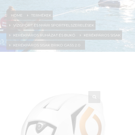
HOME
TERMÉKEK
VÍZISPORT ÉS NYÁRI SPORTFELSZERELÉSEK
KERÉKPÁROS RUHÁZAT ÉS BUKÓ
KERÉKPÁROS SISAK
KERÉKPÁROS SISAK BRIKO GASS 2.0