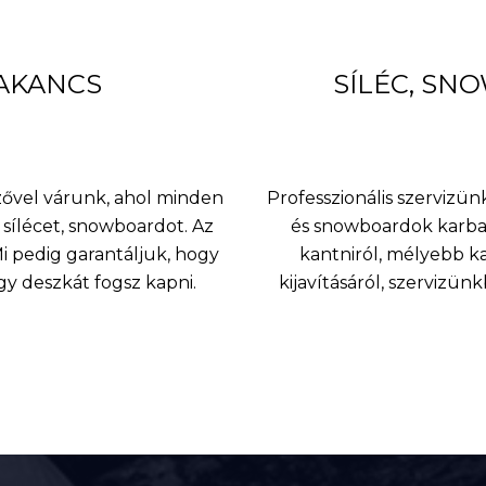
BAKANCS
SÍLÉC, SN
nzővel várunk, ahol minden
Professzionális szervizünk
sílécet, snowboardot. Az
és snowboardok karbant
 pedig garantáljuk, hogy
kantniról, mélyebb k
agy deszkát fogsz kapni.
kijavításáról, szervizü