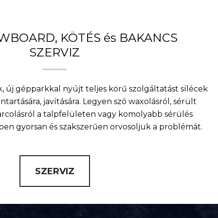
OWBOARD, KÖTÉS és BAKANCS
SZERVIZ
, új gépparkkal nyújt teljes körű szolgáltatást sílécek
artására, javítására. Legyen szó waxolásról, sérült
arcolásról a talpfelületen vagy komolyabb sérülés
nkben gyorsan és szakszerűen orvosoljuk a problémát.
SZERVIZ