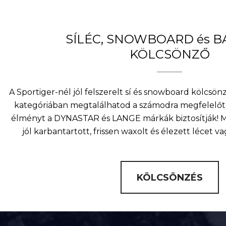
SÍLÉC, SNOWBOARD és 
KÖLCSÖNZŐ
A Sportiger-nél jól felszerelt sí és snowboard kölcsö
kategóriában megtalálhatod a számodra megfelelőt 
élményt a DYNASTAR és LANGE márkák biztosítják! Mi
jól karbantartott, frissen waxolt és élezett lécet v
KÖLCSÖNZÉS