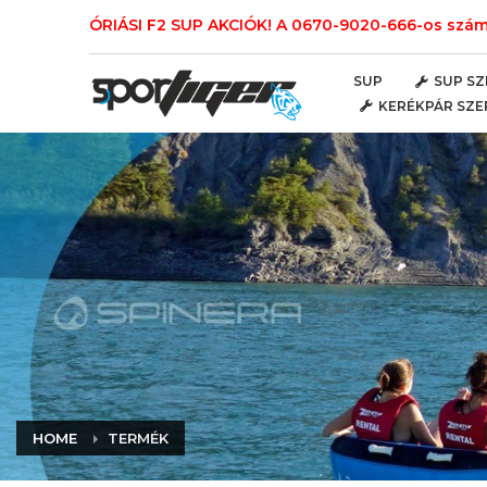
ÓRIÁSI F2 SUP AKCIÓK! A 0670-9020-666-os számo
SUP
SUP SZ
KERÉKPÁR SZE
HOME
TERMÉK