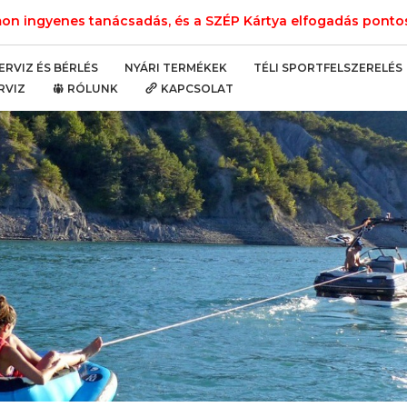
n ingyenes tanácsadás, és a SZÉP Kártya elfogadás pontos 
NYÁRI TERMÉKEK
TÉLI SPORTFELSZERELÉS
ERVIZ ÉS BÉRLÉS
RVIZ
RÓLUNK
KAPCSOLAT