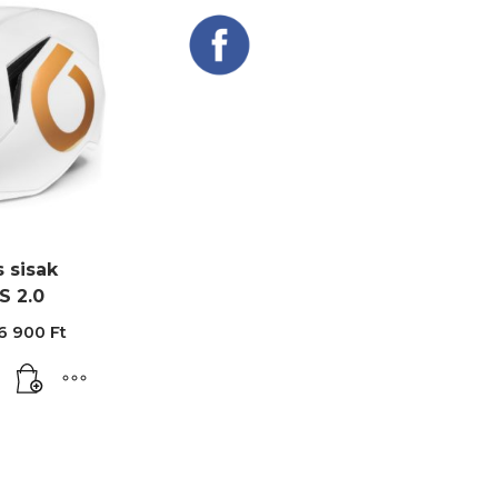
 sisak
S 2.0
riginal
Current
6 900
Ft
rice
price
as:
is:
64
56
00 Ft.
900 Ft.