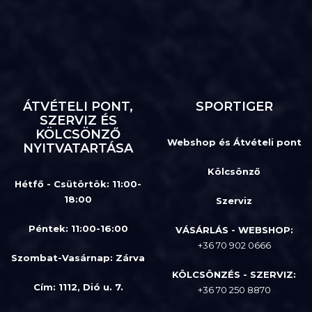
ÁTVÉTELI PONT,
SPORTIGER
SZERVIZ ÉS
KÖLCSÖNZŐ
Webshop és Átvételi pont
NYITVATARTÁSA
Kölcsönző
Hétfő - Csütörtök: 11:00-
18:00
Szerviz
Péntek: 11:00-16:00
VÁSÁRLÁS - WEBSHOP:
+36 70 902 0666
Szombat-Vasárnap
:
Zárva
KÖLCSÖNZÉS - SZERVIZ:
Cím: 1112, Dió u. 7.
+36 70 250 8870