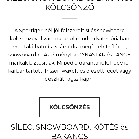
KÖLCSÖNZŐ
A Sportiger-nél jól felszerelt sí és snowboard
kölcsönzővel várunk, ahol minden kategóriában
megtalálhatod a számodra megfelelőt sílécet,
snowboardot. Az élményt a DYNASTAR és LANGE
márkák biztosítják! Mi pedig garantáljuk, hogy jól
karbantartott, frissen waxolt és élezett lécet vagy
deszkát fogsz kapni.
KÖLCSÖNZÉS
SÍLÉC, SNOWBOARD, KÖTÉS és
BAKANCS