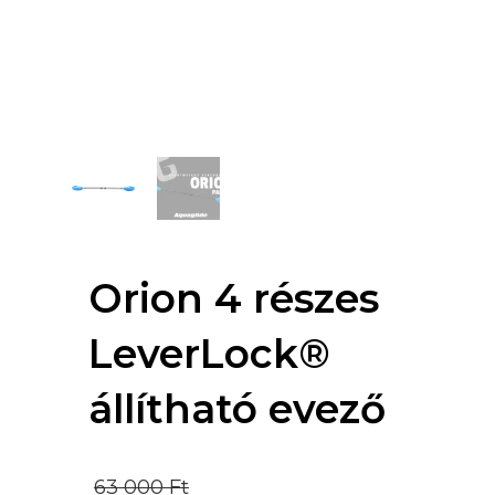
Orion 4 részes
LeverLock®
állítható evező
Original
63 000
Ft