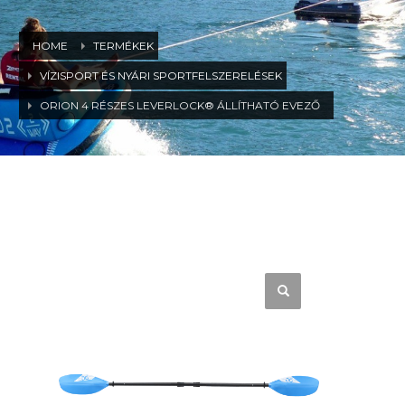
HOME
TERMÉKEK
VÍZISPORT ÉS NYÁRI SPORTFELSZERELÉSEK
ORION 4 RÉSZES LEVERLOCK® ÁLLÍTHATÓ EVEZŐ