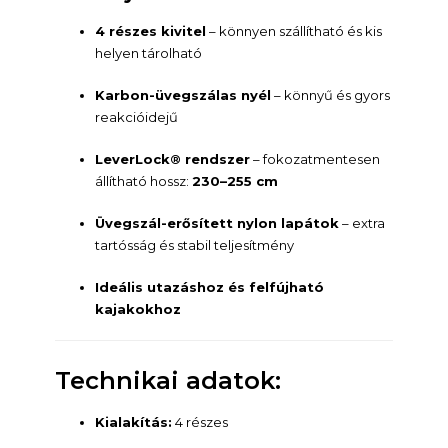
4 részes kivitel
– könnyen szállítható és kis
helyen tárolható
Karbon-üvegszálas nyél
– könnyű és gyors
reakcióidejű
LeverLock® rendszer
– fokozatmentesen
állítható hossz:
230–255 cm
Üvegszál-erősített nylon lapátok
– extra
tartósság és stabil teljesítmény
Ideális utazáshoz és felfújható
kajakokhoz
Technikai adatok:
Kialakítás:
4 részes