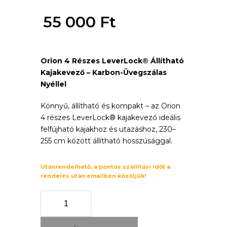
price
55 000
Ft
was:
Current
63
Orion 4 Részes LeverLock® Állítható
price
Kajakevező – Karbon-Üvegszálas
000 Ft.
is:
Nyéllel
55
Könnyű, állítható és kompakt – az Orion
4 részes LeverLock® kajakevező ideális
000 Ft.
felfújható kajakhoz és utazáshoz, 230–
255 cm között állítható hosszúsággal.
Utánrendelhető, a pontos szállítási időt a
rendelés után emailben közöljük!
Orion
4
részes