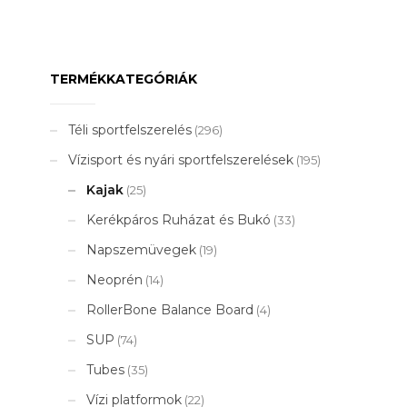
279
800 Ft.
TERMÉKKATEGÓRIÁK
Téli sportfelszerelés
(296)
Vízisport és nyári sportfelszerelések
(195)
Kajak
(25)
Kerékpáros Ruházat és Bukó
(33)
Napszemüvegek
(19)
Neoprén
(14)
RollerBone Balance Board
(4)
SUP
(74)
Tubes
(35)
Vízi platformok
(22)