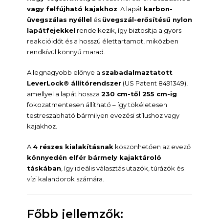
vagy felfújható kajakhoz
. A lapát
karbon-
üvegszálas nyéllel
és
üvegszál-erősítésű nylon
lapátfejekkel
rendelkezik, így biztosítja a gyors
reakcióidőt és a hosszú élettartamot, miközben
rendkívül könnyű marad.
A legnagyobb előnye a
szabadalmaztatott
LeverLock® állítórendszer
(US Patent 8491349),
amellyel a lapát hossza
230 cm-től 255 cm-ig
fokozatmentesen állítható – így tökéletesen
testreszabható bármilyen evezési stílushoz vagy
kajakhoz.
A
4 részes kialakításnak
köszönhetően az evező
könnyedén elfér bármely kajaktároló
táskában
, így ideális választás utazók, túrázók és
vízi kalandorok számára.
Főbb jellemzők: