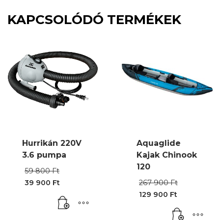
KAPCSOLÓDÓ TERMÉKEK
Hurrikán 220V
Aquaglide
3.6 pumpa
Kajak Chinook
120
Original
59 800
Ft
price
Origina
39 900
Ft
267 900
Ft
was:
Current
price
129 900
Ft
59
price
was:
Current
800 Ft.
is:
267
price
39
900 Ft.
is: