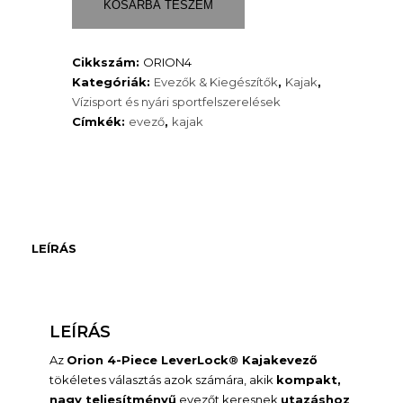
LeverLock®
KOSÁRBA TESZEM
állítható
evező
Cikkszám:
ORION4
mennyiség
Kategóriák:
Evezők & Kiegészítők
,
Kajak
,
Vízisport és nyári sportfelszerelések
Címkék:
evező
,
kajak
LEÍRÁS
LEÍRÁS
Az
Orion 4-Piece LeverLock® Kajakevező
tökéletes választás azok számára, akik
kompakt,
nagy teljesítményű
evezőt keresnek
utazáshoz