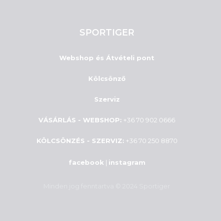
SPORTIGER
Webshop és Átvételi pont
Kölcsönző
Szerviz
VÁSÁRLÁS - WEBSHOP:
+36 70 902 0666
KÖLCSÖNZÉS - SZERVIZ:
+36 70 250 8870
facebook
|
instagram
Minden jog fenntartva © 2024 Sportiger