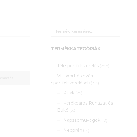
Search
for:
TERMÉKKATEGÓRIÁK
Téli sportfelszerelés
(296)
Vízisport és nyári
sportfelszerelések
(195)
Kajak
(25)
Kerékpáros Ruházat és
Bukó
(33)
Napszemüvegek
(19)
Neoprén
(14)