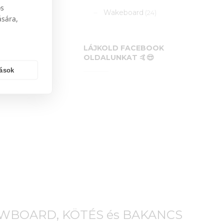
os
Wakeboard
(24)
ására,
LÁJKOLD FACEBOOK
OLDALUNKAT 🤙😎
tások
OWBOARD, KÖTÉS és BAKANCS