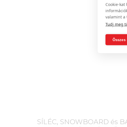
Cookie-kat 
információk
valamint a 
Tudj meg t
Összes 
SÍLÉC, SNOWBOARD és 