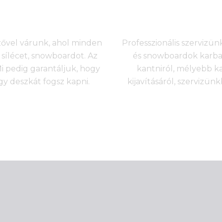
nzővel várunk, ahol minden
Professzionális szervizünk
sílécet, snowboardot. Az
és snowboardok karbant
 pedig garantáljuk, hogy
kantniról, mélyebb k
agy deszkát fogsz kapni.
kijavításáról, szervizü