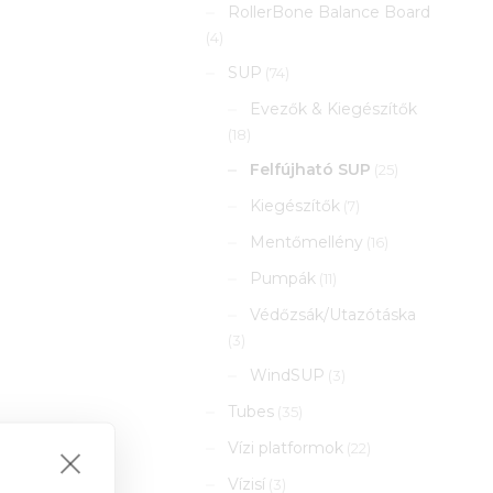
RollerBone Balance Board
(4)
SUP
(74)
Evezők & Kiegészítők
(18)
Felfújható SUP
(25)
Kiegészítők
(7)
Mentőmellény
(16)
Pumpák
(11)
Védőzsák/Utazótáska
(3)
WindSUP
(3)
Tubes
(35)
Vízi platformok
(22)
Vízisí
(3)