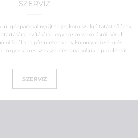
SZERVIZ
, új gépparkkal nyújt teljes körű szolgáltatást sílécek
artására, javítására. Legyen szó waxolásról, sérült
arcolásról a talpfelületen vagy komolyabb sérülés
nkben gyorsan és szakszerűen orvosoljuk a problémát.
SZERVIZ