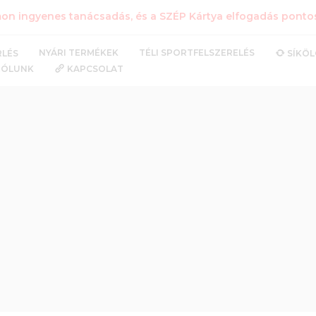
n ingyenes tanácsadás, és a SZÉP Kártya elfogadás pontos 
NYÁRI TERMÉKEK
TÉLI SPORTFELSZERELÉS
RLÉS
SÍKÖ
RÓLUNK
KAPCSOLAT