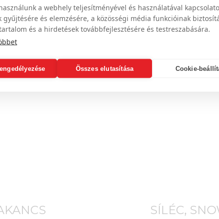
használunk a webhely teljesítményével és használatával kapcsolat
 gyűjtésére és elemzésére, a közösségi média funkcióinak biztosít
tartalom és a hirdetések továbbfejlesztésére és testreszabására.
öbbet
engedélyezése
Összes elutasítása
Cookie-beállí
BAKANCS
SÍLÉC, SN