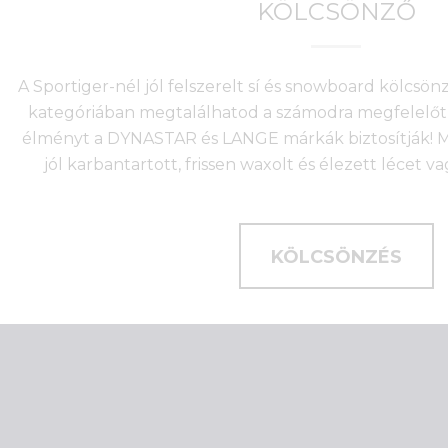
KÖLCSÖNZŐ
A Sportiger-nél jól felszerelt sí és snowboard kölcsö
kategóriában megtalálhatod a számodra megfelelőt 
élményt a DYNASTAR és LANGE márkák biztosítják! Mi
jól karbantartott, frissen waxolt és élezett lécet v
KÖLCSÖNZÉS