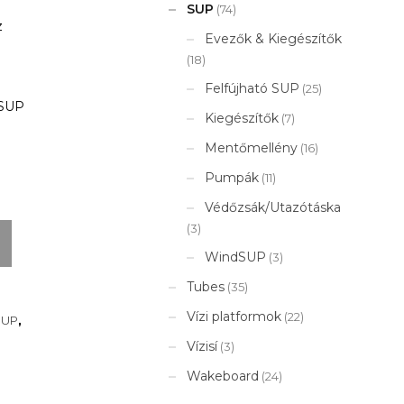
SUP
(74)
z
Evezők & Kiegészítők
(18)
Felfújható SUP
(25)
 SUP
Kiegészítők
(7)
Mentőmellény
(16)
Pumpák
(11)
Védőzsák/Utazótáska
(3)
WindSUP
(3)
Tubes
(35)
Vízi platformok
(22)
SUP
,
Vízisí
(3)
Wakeboard
(24)