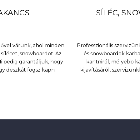
van.
BAKANCS
SÍLÉC, SN
A
változatok
a
termékoldalon
választhatók
nzővel várunk, ahol minden
Professzionális szervizünk
ki
sílécet, snowboardot. Az
és snowboardok karbant
 pedig garantáljuk, hogy
kantniról, mélyebb k
agy deszkát fogsz kapni.
kijavításáról, szervizü