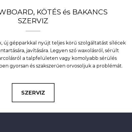
OWBOARD, KÖTÉS és BAKANCS
SZERVIZ
, új gépparkkal nyújt teljes körű szolgáltatást sílécek
artására, javítására. Legyen szó waxolásról, sérült
arcolásról a talpfelületen vagy komolyabb sérülés
nkben gyorsan és szakszerűen orvosoljuk a problémát.
SZERVIZ