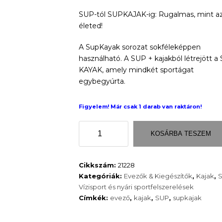
53
SUP-tól SUPKAJAK-ig: Rugalmas, mint a
price
életed!
400 Ft.
is:
A SupKayak sorozat sokféleképpen
39
használható. A SUP + kajakból létrejött a
KAYAK, amely mindkét sportágat
900 Ft.
egybegyúrta.
Figyelem! Már csak 1 darab van raktáron!
SUPKAJAK
KOSÁRBA TESZEM
EVEZŐ
Spinera
SupKayak
Cikkszám:
21228
Deluxe
Kategóriák:
Evezők & Kiegészítők
,
Kajak
,
mennyiség
Vízisport és nyári sportfelszerelések
Címkék:
evező
,
kajak
,
SUP
,
supkajak