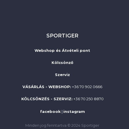
SPORTIGER
Webshop és Átvételi pont
Kölcsönző
Szerviz
VÁSÁRLÁS - WEBSHOP:
+36 70 902 0666
KÖLCSÖNZÉS - SZERVIZ:
+36 70 250 8870
facebook
|
instagram
Minden jog fenntartva © 2024 Sportiger