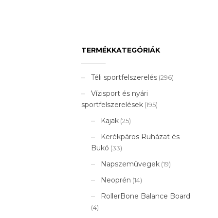
TERMÉKKATEGÓRIÁK
Téli sportfelszerelés
(296)
Vízisport és nyári
sportfelszerelések
(195)
Kajak
(25)
Kerékpáros Ruházat és
Bukó
(33)
Napszemüvegek
(19)
Neoprén
(14)
RollerBone Balance Board
(4)