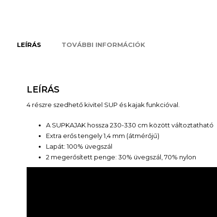
LEÍRÁS
TOVÁBBI INFORMÁCIÓK
LEÍRÁS
4 részre szedhető kivitel SUP és kajak funkcióval.
A SUPKAJAK hossza 230-330 cm között változtatható
Extra erős tengely 1,4 mm (átmérőjű)
Lapát: 100% üvegszál
2 megerősített penge: 30% üvegszál, 70% nylon