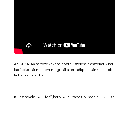
A SUPKAJAK tartozékaként lapátok széles választékát kínál
lapátokon át mindent megtalál a termékpalettánkban. Többek 
látható a videóban.
Kulcsszavak: iSUP, felfújható SUP, Stand Up Paddle, SUP Sz