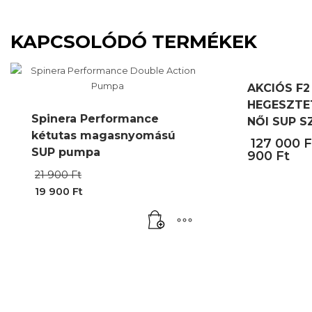
KAPCSOLÓDÓ TERMÉKEK
AKCIÓS F
HEGESZTE
Spinera Performance
NŐI SUP S
kétutas magasnyomású
127 000
F
SUP pumpa
900
Ft
Original
21 900
Ft
price
19 900
Ft
was:
Current
21
Ennek
price
900 Ft.
is:
a
19
terméknek
900 Ft.
több
variációja
van.
A