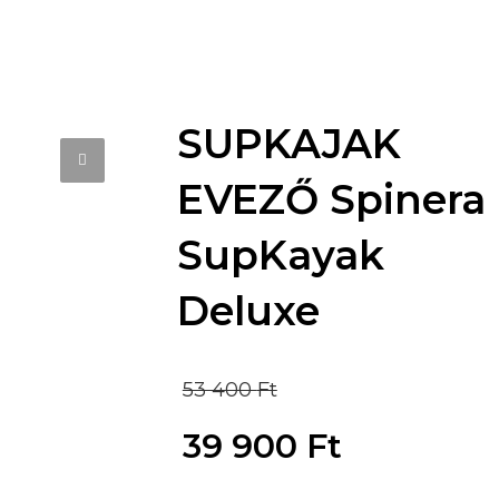
SUPKAJAK
EVEZŐ Spinera
SupKayak
Deluxe
Original
53 400
Ft
price
39 900
Ft
was:
Current