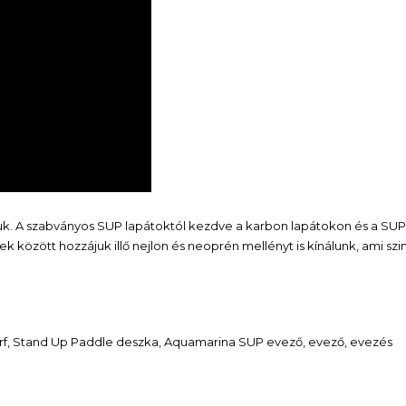
juk. A szabványos SUP lapátoktól kezdve a karbon lapátokon és a SU
között hozzájuk illő nejlon és neoprén mellényt is kínálunk, ami szi
örf, Stand Up Paddle deszka, Aquamarina SUP evező, evező, evezés