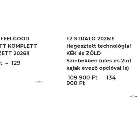
2 FEELGOOD
F2 STRATO 2026!!!
TT KOMPLETT
Hegesztett technológia!
ZETT 2026!!
KÉK és ZÖLD
Színbekben (ülés és 2in1
t
–
129
kajak evező opcióval is)
109 900
Ft
–
134
900
Ft
Ennek
a
terméknek
több
variációja