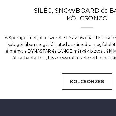
változatok
a
SÍLÉC, SNOWBOARD és 
termékoldalon
KÖLCSÖNZŐ
választhatók
ki
A Sportiger-nél jól felszerelt sí és snowboard kölcsö
kategóriában megtalálhatod a számodra megfelelőt 
élményt a DYNASTAR és LANGE márkák biztosítják! Mi
jól karbantartott, frissen waxolt és élezett lécet v
KÖLCSÖNZÉS