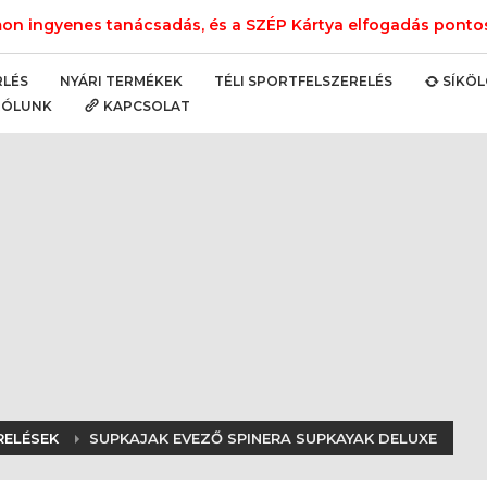
n ingyenes tanácsadás, és a SZÉP Kártya elfogadás pontos 
NYÁRI TERMÉKEK
TÉLI SPORTFELSZERELÉS
RLÉS
SÍKÖ
RÓLUNK
KAPCSOLAT
RELÉSEK
SUPKAJAK EVEZŐ SPINERA SUPKAYAK DELUXE