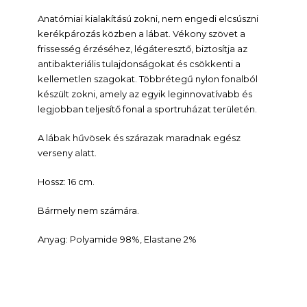
Anatómiai kialakítású zokni, nem engedi elcsúszni
kerékpározás közben a lábat. Vékony szövet a
frissesség érzéséhez, légáteresztő, biztosítja az
antibakteriális tulajdonságokat és csökkenti a
kellemetlen szagokat. Többrétegű nylon fonalból
készült zokni, amely az egyik leginnovatívabb és
legjobban teljesítő fonal a sportruházat területén.
A lábak hűvösek és szárazak maradnak egész
verseny alatt.
Hossz: 16 cm.
Bármely nem számára.
Anyag: Polyamide 98%, Elastane 2%