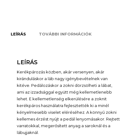
LEÍRÁS
TOVÁBBI INFORMÁCIÓK
LEÍRÁS
Kerékpározás közben, akár versenyen, akár
kiránduláskor a láb nagy igénybevételnek van
kitéve. Pedálozáskor a zokni dörzsölheti a lábat,
ami az izzadsággal együtt még kellemetlenebb
lehet. E kellemetlenség elkerülésére a zoknit
kerékpáros használatra fejlesztették ki a minél
kényelmesebb viselet eléréséhez. A könnyű zokni
kellemes érzést nyújt a pedál lenyomásakor. Rejtett
varratokkal, megerősített anyag a saroknál és a
lábujjaknál.