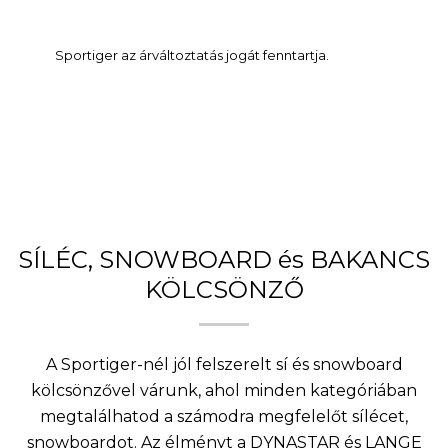
Sportiger az árváltoztatás jogát fenntartja.
SÍLÉC, SNOWBOARD és BAKANCS
KÖLCSÖNZŐ
A Sportiger-nél jól felszerelt sí és snowboard
kölcsönzővel várunk, ahol minden kategóriában
megtalálhatod a számodra megfelelőt sílécet,
snowboardot. Az élményt a DYNASTAR és LANGE