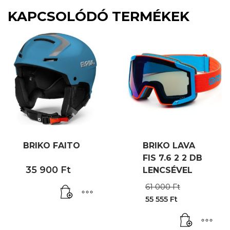
KAPCSOLÓDÓ TERMÉKEK
BRIKO FAITO
BRIKO LAVA
FIS 7.6 2 2 DB
35 900
Ft
LENCSÉVEL
Original
61 000
Ft
price
55 555
Ft
was:
Current
61
price
000 Ft.
is: