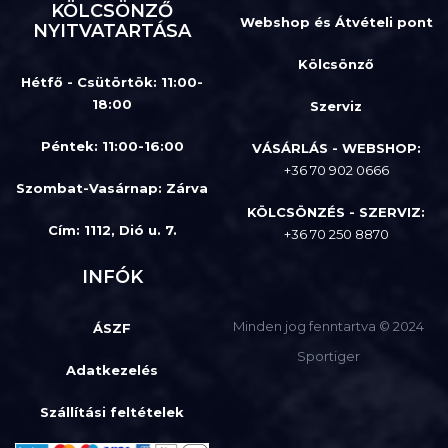
KÖLCSÖNZŐ
Webshop és Átvételi pont
NYITVATARTÁSA
Kölcsönző
Hétfő - Csütörtök: 11:00-
18:00
Szerviz
Péntek: 11:00-16:00
VÁSÁRLÁS - WEBSHOP:
+36 70 902 0666
Szombat-Vasárnap
:
Zárva
KÖLCSÖNZÉS - SZERVIZ:
Cím: 1112, Dió u. 7.
+36 70 250 8870
INFÓK
Minden jog fenntartva © 2024
ÁSZF
Sportiger
Adatkezelés
Szállítási feltételek