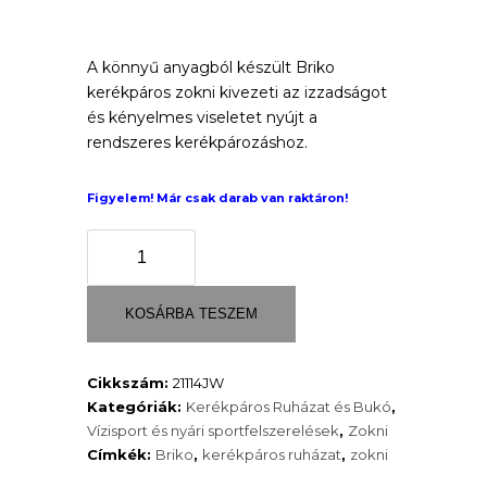
A könnyű anyagból készült Briko
kerékpáros zokni kivezeti az izzadságot
és kényelmes viseletet nyújt a
rendszeres kerékpározáshoz.
Figyelem! Már csak darab van raktáron!
Briko
uniszex
kerékpáros
zokni
KOSÁRBA TESZEM
16cm
mennyiség
Cikkszám:
21114JW
Kategóriák:
Kerékpáros Ruházat és Bukó
,
Vízisport és nyári sportfelszerelések
,
Zokni
Címkék:
Briko
,
kerékpáros ruházat
,
zokni