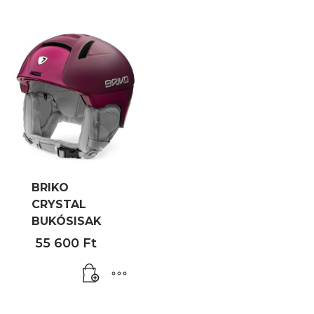
55
555 Ft.
BRIKO
CRYSTAL
BUKÓSISAK
55 600
Ft