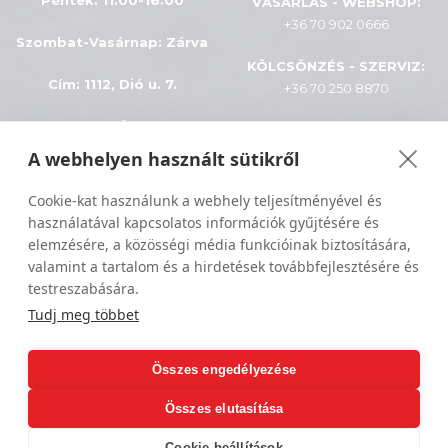
Péntek: 11:00-16:00
VÁSÁRLÁS - WEBSHOP:
+36 70 902 0666
Szombat-Vasárnap
:
Zárva
KÖLCSÖNZÉS - SZERVIZ:
Cím: 1112, Dió u. 7.
+36 70 250 8870
INFÓK
A webhelyen használt sütikről
Minden jog fenntartva © 2024
ÁSZF
Cookie-kat használunk a webhely teljesítményével és
Sportiger
használatával kapcsolatos információk gyűjtésére és
Adatkezelés
elemzésére, a közösségi média funkcióinak biztosítására,
valamint a tartalom és a hirdetések továbbfejlesztésére és
Szállítási feltételek
testreszabására.
Tudj meg többet
Összes engedélyezése
Összes elutasítása
Cookie-beállítások