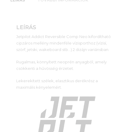
LEÍRÁS
TOVÁBBI INFORMÁCIÓK
LEÍRÁS
Jetpilot Addict Reversible Comp Neo kifordítható
cipzáros mellény mindenféle vízisporthoz (vízisí,
szörf, jetski, wakeboard stb…) 2 dizájn variánsban.
Rugalmas, könnyített neoprén anyagból, amely
csökkenti a hűvösség érzetet.
Lekerekített szélek, elasztikus derékrész a
maximális kényelemért.