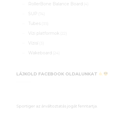
RollerBone Balance Board
(4)
SUP
(74)
Tubes
(35)
Vízi platformok
(22)
Vízisí
(3)
Wakeboard
(24)
LÁJKOLD FACEBOOK OLDALUNKAT
Sportiger az árváltoztatás jogát fenntartja.