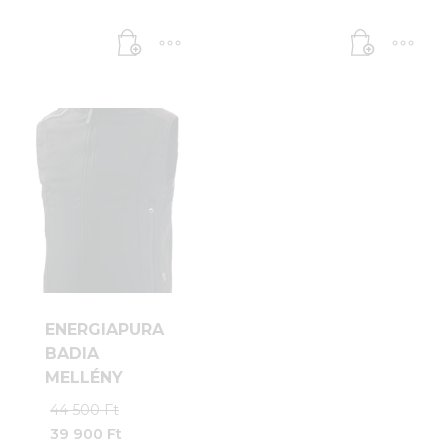
ENERGIAPURA
BADIA
MELLÉNY
Original
44 500
Ft
price
39 900
Ft
was: