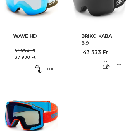
WAVE HD
BRIKO KABA
8.9
Original
44 982
Ft
43 333
Ft
price
37 900
Ft
was:
Current
44
price
982 Ft.
is:
37
900 Ft.