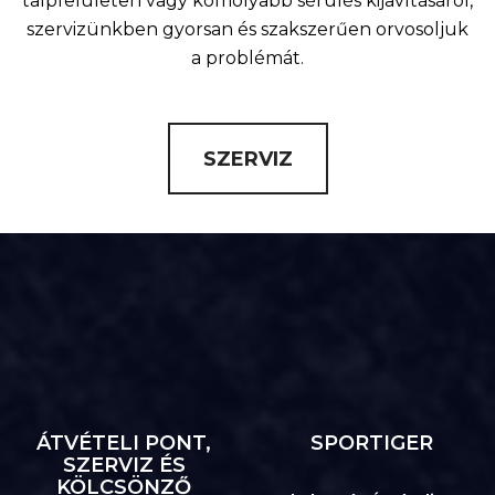
talpfelületen vagy komolyabb sérülés kijavításáról,
szervizünkben gyorsan és szakszerűen orvosoljuk
a problémát.
SZERVIZ
ÁTVÉTELI PONT,
SPORTIGER
SZERVIZ ÉS
KÖLCSÖNZŐ