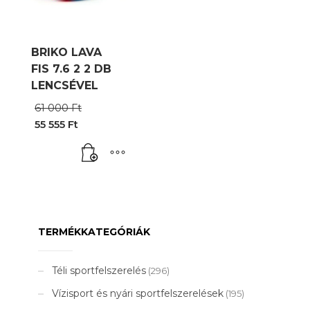
BRIKO LAVA
FIS 7.6 2 2 DB
LENCSÉVEL
Original
61 000
Ft
price
55 555
Ft
was:
Current
61
price
000 Ft.
is:
55
555 Ft.
TERMÉKKATEGÓRIÁK
Téli sportfelszerelés
(296)
Vízisport és nyári sportfelszerelések
(195)