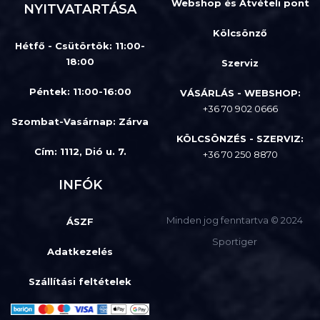
Webshop és Átvételi pont
NYITVATARTÁSA
Kölcsönző
Hétfő - Csütörtök: 11:00-
18:00
Szerviz
Péntek: 11:00-16:00
VÁSÁRLÁS - WEBSHOP:
+36 70 902 0666
Szombat-Vasárnap
:
Zárva
KÖLCSÖNZÉS - SZERVIZ:
Cím: 1112, Dió u. 7.
+36 70 250 8870
INFÓK
Minden jog fenntartva © 2024
ÁSZF
Sportiger
Adatkezelés
Szállítási feltételek