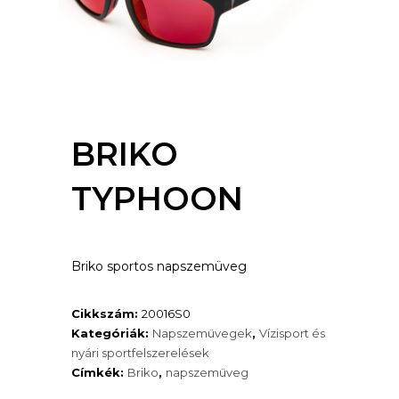
BRIKO
TYPHOON
Briko sportos napszemüveg
Cikkszám:
20016S0
Kategóriák:
Napszemüvegek
,
Vízisport és
nyári sportfelszerelések
Címkék:
Briko
,
napszemüveg