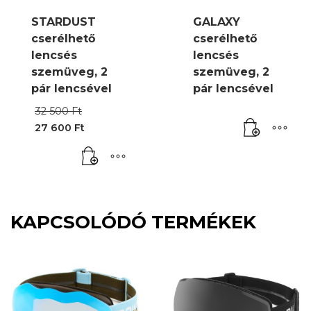
STARDUST
GALAXY
cserélhető
cserélhető
lencsés
lencsés
szemüveg, 2
szemüveg, 2
pár lencsével
pár lencsével
Original
32 500
Ft
price
27 600
Ft
was:
Current
32
price
500 Ft.
is:
27
600 Ft.
KAPCSOLÓDÓ TERMÉKEK