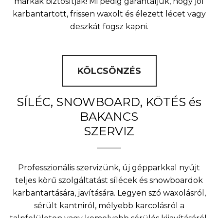
márkák biztosítják! Mi pedig garantáljuk, hogy jól
karbantartott, frissen waxolt és élezett lécet vagy
deszkát fogsz kapni.
KÖLCSÖNZÉS
SÍLÉC, SNOWBOARD, KÖTÉS és
BAKANCS
SZERVIZ
Professzionális szervizünk, új gépparkkal nyújt
teljes körű szolgáltatást sílécek és snowboardok
karbantartására, javítására. Legyen szó waxolásról,
sérült kantniról, mélyebb karcolásról a