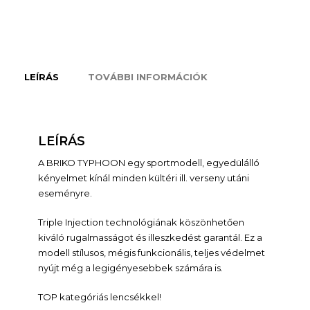
LEÍRÁS
TOVÁBBI INFORMÁCIÓK
LEÍRÁS
A BRIKO TYPHOON egy sportmodell, egyedülálló
kényelmet kínál minden kültéri ill. verseny utáni
eseményre.
Triple Injection technológiának köszönhetően
kiváló rugalmasságot és illeszkedést garantál. Ez a
modell stílusos, mégis funkcionális, teljes védelmet
nyújt még a legigényesebbek számára is.
TOP kategóriás lencsékkel!