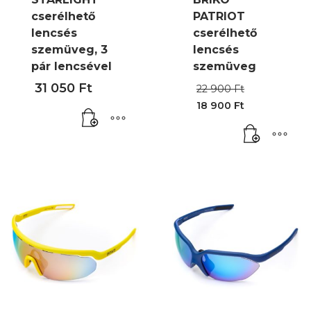
cserélhető
PATRIOT
lencsés
cserélhető
szemüveg, 3
lencsés
pár lencsével
szemüveg
Original
31 050
Ft
22 900
Ft
price
18 900
Ft
was:
Current
22
price
900 Ft.
is:
18
900 Ft.