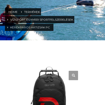
HOME
TERMÉKEK
VÍZISPORT ÉS NYÁRI SPORTFELSZERELÉSEK
KERÉKPÁROS HÁTIZSÁK PC