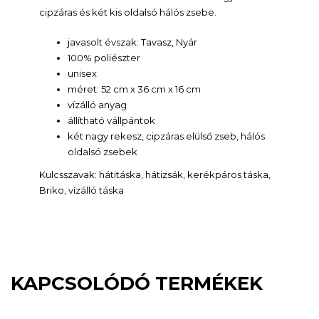
cipzáras és két kis oldalsó hálós zsebe.
javasolt évszak: Tavasz, Nyár
100% poliészter
unisex
méret: 52 cm x 36 cm x 16 cm
vízálló anyag
állítható vállpántok
két nagy rekesz, cipzáras elülső zseb, hálós
oldalsó zsebek
Kulcsszavak: hátitáska, hátizsák, kerékpáros táska,
Briko, vízálló táska
KAPCSOLÓDÓ TERMÉKEK