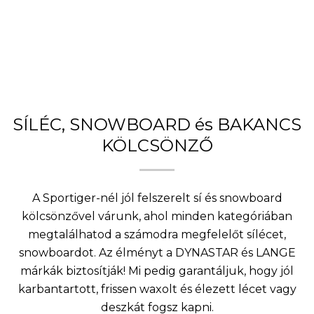
SÍLÉC, SNOWBOARD és BAKANCS
KÖLCSÖNZŐ
A Sportiger-nél jól felszerelt sí és snowboard
kölcsönzővel várunk, ahol minden kategóriában
megtalálhatod a számodra megfelelőt sílécet,
snowboardot. Az élményt a DYNASTAR és LANGE
márkák biztosítják! Mi pedig garantáljuk, hogy jól
karbantartott, frissen waxolt és élezett lécet vagy
deszkát fogsz kapni.