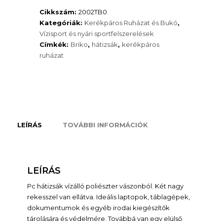
Cikkszám:
2002TB0
Kategóriák:
Kerékpáros Ruházat és Bukó
,
Vízisport és nyári sportfelszerelések
Címkék:
Briko
,
hátizsák
,
kerékpáros
ruházat
LEÍRÁS
TOVÁBBI INFORMÁCIÓK
LEÍRÁS
Pc hátizsák vízálló poliészter vászonból. Két nagy
rekesszel van ellátva. Ideális laptopok, táblagépek,
dokumentumok és egyéb irodai kiegészítők
tárolására és védelmére. Továbbá van egy elülső