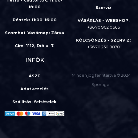
Hétfő - Csütörtök: 11:00-
18:00
Szerviz
Péntek: 11:00-16:00
VÁSÁRLÁS - WEBSHOP:
+36 70 902 0666
Szombat-Vasárnap
:
Zárva
KÖLCSÖNZÉS - SZERVIZ:
Cím: 1112, Dió u. 7.
+36 70 250 8870
INFÓK
Minden jog fenntartva © 2024
ÁSZF
Sportiger
Adatkezelés
Szállítási feltételek