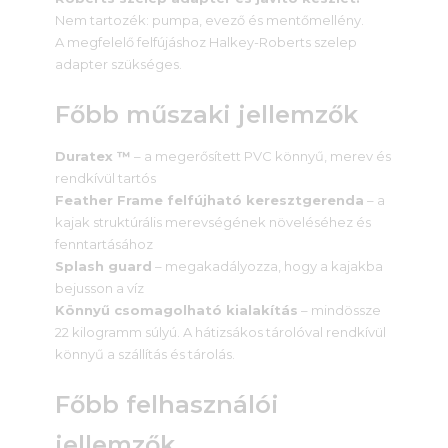
Nem tartozék: pumpa, evező és mentőmellény.
A megfelelő felfújáshoz Halkey-Roberts szelep
adapter szükséges.
Főbb műszaki jellemzők
Duratex ™
– a megerősített PVC könnyű, merev és
rendkívül tartós
Feather Frame felfújható keresztgerenda
– a
kajak struktúrális merevségének növeléséhez és
fenntartásához
Splash guard
– megakadályozza, hogy a kajakba
bejusson a víz
Könnyű csomagolható kialakítás
– mindössze
22 kilogramm súlyú. A hátizsákos tárolóval rendkívül
könnyű a szállítás és tárolás.
Főbb felhasználói
jellemzők