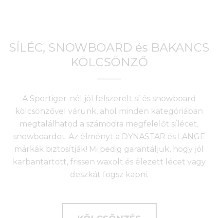
SÍLÉC, SNOWBOARD és BAKANCS
KÖLCSÖNZŐ
A Sportiger-nél jól felszerelt sí és snowboard
kölcsönzővel várunk, ahol minden kategóriában
megtalálhatod a számodra megfelelőt sílécet,
snowboardot. Az élményt a DYNASTAR és LANGE
márkák biztosítják! Mi pedig garantáljuk, hogy jól
karbantartott, frissen waxolt és élezett lécet vagy
deszkát fogsz kapni.