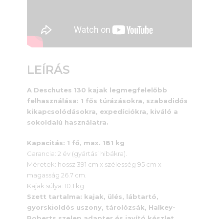
LEÍRÁS
A Deschutes 130 kajak legmegfelelőbb
felhasználása: 1 fős túrázásokra, szabadidős
kikapcsolódásokra, expedíciókra, kiváló a
sokoldalú használatra.
Kapacitás: 1 fő, max. 181 kg
Garancia: 2 év (gyártási hibákra).
Méretek: hossz 391 cm x szélesség 95 cm x
magasság 26.7 cm.
Kajak súlya: 10.1 kg
Szett tartalma: kajak, ülés, lábtartó,
gyorskioldós uszony, tárolózsák, Halkey-
Roberts szelep adapter és javító készlet.