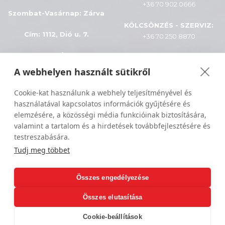
+36 70 902 0666
Szombat-Vasárnap
:
Zárva
KÖLCSÖNZÉS - SZERVIZ:
Cím: 1112, Dió u. 7.
+36 70 250 8870
INFÓK
A webhelyen használt sütikről
Minden jog fenntartva © 2024
ÁSZF
Cookie-kat használunk a webhely teljesítményével és
Sportiger
használatával kapcsolatos információk gyűjtésére és
Adatkezelés
elemzésére, a közösségi média funkcióinak biztosítására,
valamint a tartalom és a hirdetések továbbfejlesztésére és
Szállítási feltételek
testreszabására.
Tudj meg többet
Összes engedélyezése
Összes elutasítása
Cookie-beállítások