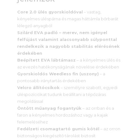
Core 2.0 ülés gyorskioldóval
– vastag,
kényelmes üléspárna és magas háttámla bőrbarát
lélegző anyagból
Szilárd EVA padló – merev, nem igényel
felfújást valamint alacsonyabb súlyponttal
rendelkezik a nagyobb stabilitás elérésének
érdekében
Beépített EVA lábtámasz
– a kényelmes ülés és
az evezés hatékonyságának növelése érdekében
Gyorskioldós Weedless fin (uszony)
– a
pontosabb iránytartás érdekében
Velcro állítócsíkok
– személyre szabott, egyedi
üléspozíciókat tudunk beállítani a tépőzáras
megoldással
Öntött műanyag fogantyúk
– az orrban és a
faron a kényelmes hordozáshoz vagy a kajak
felemeléséhez
Fedélzeti csomagtartó gumis kötél
– az orron
biztonságos kiegészítő tárolást biztosít