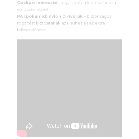
Cockpit leeresztő
– egyszerűen leereszthető a
víz a csónakból
PA (poliamid) nylon D gyűrűk
– biztonságos
rögzítést biztosítanak az üléshez és az extra
felszereléshez