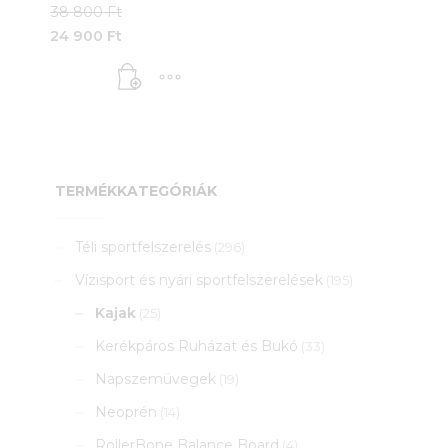
Original
38 800
Ft
price
24 900
Ft
was:
Current
38
price
800 Ft.
is:
24
900 Ft.
TERMÉKKATEGÓRIÁK
Téli sportfelszerelés
(296)
Vízisport és nyári sportfelszerelések
(195)
Kajak
(25)
Kerékpáros Ruházat és Bukó
(33)
Napszemüvegek
(19)
Neoprén
(14)
RollerBone Balance Board
(4)