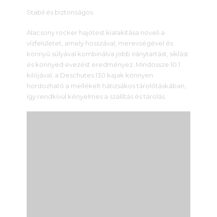
Stabil és biztonságos.
Alacsony rocker hajótest kialakítása növeli a
vízfelületet, amely hosszával, merevségével és
könnyű súlyával kombinálva jobb iránytartást, siklást
és könnyed evezést eredményez. Mindössze 10.1
kilójával, a Deschutes 130 kajak könnyen
hordozható a mellékelt hátizsákos tárolótáskában,
így rendkívül kényelmes a szállítás és tárolás.