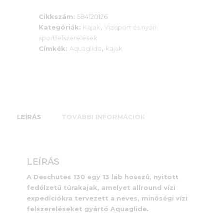
130
Cikkszám:
584120126
mennyiség
Kategóriák:
Kajak
,
Vízisport és nyári
sportfelszerelések
Címkék:
Aquaglide
,
kajak
LEÍRÁS
TOVÁBBI INFORMÁCIÓK
LEÍRÁS
A Deschutes 130 egy 13 láb hosszú, nyitott
fedélzetű túrakajak, amelyet allround vízi
expedíciókra tervezett a neves, minőségi vízi
felszereléseket gyártó Aquaglide.