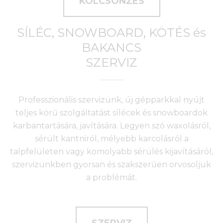
KÖLCSÖNZÉS
SÍLÉC, SNOWBOARD, KÖTÉS és
BAKANCS
SZERVIZ
Professzionális szervizünk, új gépparkkal nyújt
teljes körű szolgáltatást sílécek és snowboardok
karbantartására, javítására. Legyen szó waxolásról,
sérült kantniról, mélyebb karcolásról a
talpfelületen vagy komolyabb sérülés kijavításáról,
szervizünkben gyorsan és szakszerűen orvosoljuk
a problémát.