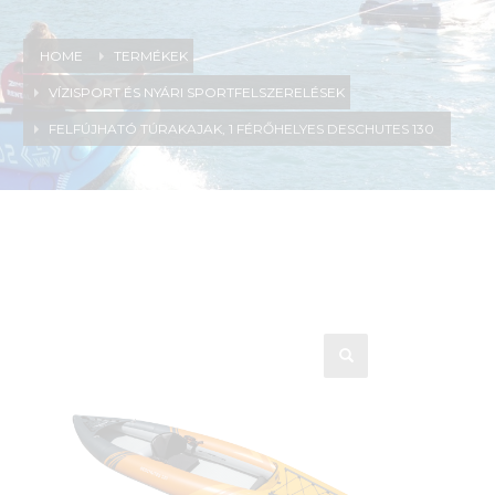
HOME
TERMÉKEK
VÍZISPORT ÉS NYÁRI SPORTFELSZERELÉSEK
FELFÚJHATÓ TÚRAKAJAK, 1 FÉRŐHELYES DESCHUTES 130