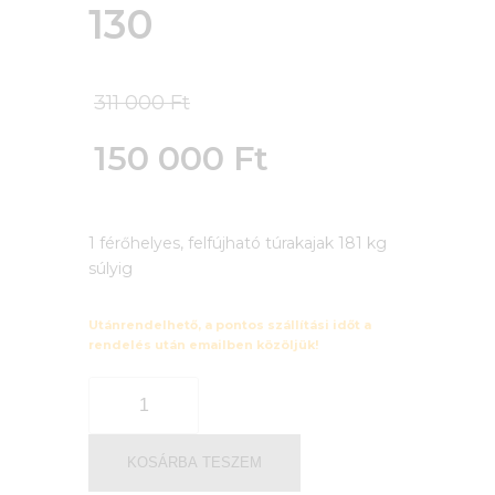
130
Original
311 000
Ft
price
150 000
Ft
was:
Current
311
1 férőhelyes, felfújható túrakajak 181 kg
price
súlyig
000 Ft.
is:
Utánrendelhető, a pontos szállítási időt a
150
rendelés után emailben közöljük!
000 Ft.
FELFÚJHATÓ
TÚRAKAJAK,
1
FÉRŐHELYES
KOSÁRBA TESZEM
DESCHUTES