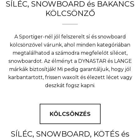
SÍLÉC, SNOWBOARD és BAKANCS
KÖLCSÖNZŐ
A Sportiger-nél jól felszerelt sí és snowboard
kölcsönzővel várunk, ahol minden kategóriában
megtalálhatod a számodra megfelelőt sílécet,
snowboardot. Az élményt a DYNASTAR és LANGE
márkák biztosítják! Mi pedig garantáljuk, hogy jól
karbantartott, frissen waxolt és élezett lécet vagy
deszkát fogsz kapni.
KÖLCSÖNZÉS
SÍLÉC, SNOWBOARD, KÖTÉS és