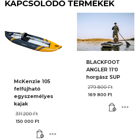
KAPCSOLÓDÓ TERMÉKEK
BLACKFOOT
ANGLER 11’0
horgász SUP
McKenzie 105
Origina
279 800
Ft
felfújható
price
169 800
Ft
egyszemélyes
was:
Current
279
kajak
price
800 Ft.
is:
Original
311 200
Ft
169
price
800 Ft.
150 000
Ft
was:
Current
311
price
200 Ft.
is: