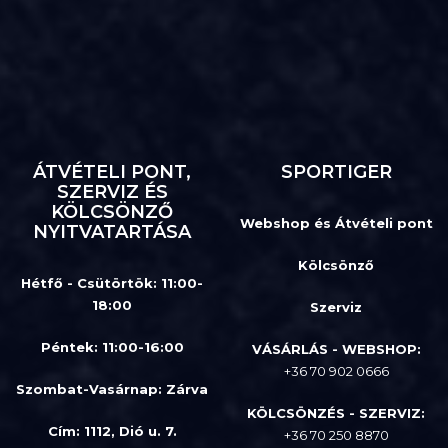
ÁTVÉTELI PONT,
SPORTIGER
SZERVIZ ÉS
KÖLCSÖNZŐ
Webshop és Átvételi pont
NYITVATARTÁSA
Kölcsönző
Hétfő - Csütörtök: 11:00-
18:00
Szerviz
Péntek: 11:00-16:00
VÁSÁRLÁS - WEBSHOP:
+36 70 902 0666
Szombat-Vasárnap
:
Zárva
KÖLCSÖNZÉS - SZERVIZ:
Cím: 1112, Dió u. 7.
+36 70 250 8870