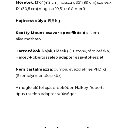
Méretek
: 13’6” (413 cm) hosszú x 35” (89 cm) széles x
12” (30,5 cm) magas x 10,5″ cső átmérő
Hajótest súlya
: 15,8 kg
Scotty Mount csavar specifikációk
: Nem
alkalmazható
Tartozékok
: kajak, ülések (2), uszony, tárolótáska,
Halkey-Roberts szelep adapter és javítókészlet
Nem tartalmazza
:
pumpa, evező(ek)
és PFD(k)
(Személyi mentőeszköz).
A megfelelő felfújás érdekében Halkey-Roberts
típusú szelep adapter szükséges.