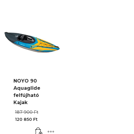
150
000 Ft.
NOYO 90
Aquaglide
felfújható
Kajak
Original
187 900
Ft
price
120 850
Ft
was:
Current
187
price
900 Ft.