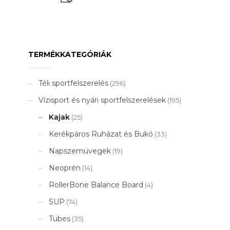
is:
120
850 Ft.
TERMÉKKATEGÓRIÁK
Téli sportfelszerelés
(296)
Vízisport és nyári sportfelszerelések
(195)
Kajak
(25)
Kerékpáros Ruházat és Bukó
(33)
Napszemüvegek
(19)
Neoprén
(14)
RollerBone Balance Board
(4)
SUP
(74)
Tubes
(35)