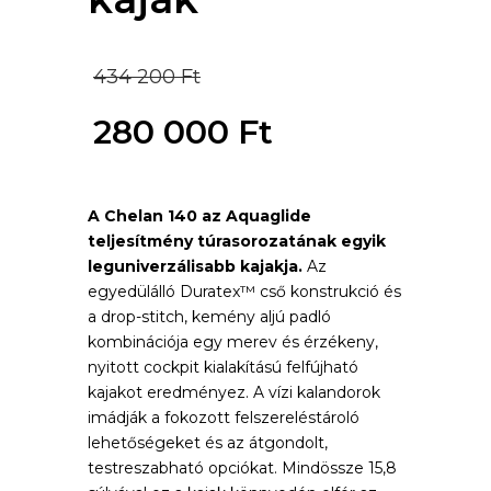
Original
434 200
Ft
price
280 000
Ft
was:
Current
434
A Chelan 140 az Aquaglide
price
teljesítmény túrasorozatának egyik
200 Ft.
is:
leguniverzálisabb kajakja.
Az
egyedülálló Duratex™ cső konstrukció és
280
a drop-stitch, kemény aljú padló
kombinációja egy merev és érzékeny,
000 Ft.
nyitott cockpit kialakítású felfújható
kajakot eredményez. A vízi kalandorok
imádják a fokozott felszereléstároló
lehetőségeket és az átgondolt,
testreszabható opciókat. Mindössze 15,8