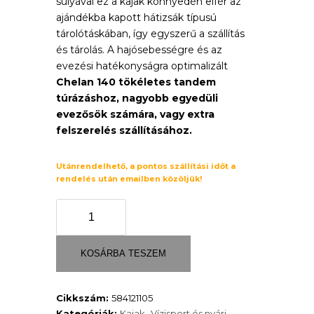
súlyával ez a kajak könnyedén elfér az
ajándékba kapott hátizsák típusú
tárolótáskában, így egyszerű a szállítás
és tárolás. A hajósebességre és az
evezési hatékonyságra optimalizált
Chelan 140 tökéletes tandem
túrázáshoz, nagyobb egyedüli
evezősök számára, vagy extra
felszerelés szállításához.
Utánrendelhető, a pontos szállítási időt a
rendelés után emailben közöljük!
CHELAN
140
felfújható
kajak
KOSÁRBA TESZEM
mennyiség
Cikkszám:
584121105
Kategóriák:
Kajak
,
Vízisport és nyári