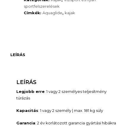
sportfelszerelések
Címkék:
Aquaglide
,
kajak
LEÍRÁS
LEÍRÁS
Legjobb erre
: 1 vagy 2 személyes teljesítmény
túrázás
Kapacitás
: 1 vagy 2 személy | max. 181 kg súly
Garancia
: 2 év korlátozott garancia gyártási hibákra