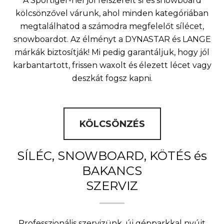
A Sportiger-nél jól felszerelt sí és snowboard
kölcsönzővel várunk, ahol minden kategóriában
megtalálhatod a számodra megfelelőt sílécet,
snowboardot. Az élményt a DYNASTAR és LANGE
márkák biztosítják! Mi pedig garantáljuk, hogy jól
karbantartott, frissen waxolt és élezett lécet vagy
deszkát fogsz kapni.
KÖLCSÖNZÉS
SÍLÉC, SNOWBOARD, KÖTÉS és
BAKANCS
SZERVIZ
Professzionális szervizünk, új gépparkkal nyújt