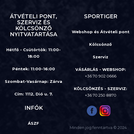
ÁTVÉTELI PONT,
SPORTIGER
SZERVIZ ÉS
KÖLCSÖNZŐ
Webshop és Átvételi pont
NYITVATARTÁSA
Kölcsönző
Hétfő - Csütörtök: 11:00-
18:00
Szerviz
Péntek: 11:00-16:00
VÁSÁRLÁS - WEBSHOP:
+36 70 902 0666
Szombat-Vasárnap
:
Zárva
KÖLCSÖNZÉS - SZERVIZ:
Cím: 1112, Dió u. 7.
+36 70 250 8870
INFÓK
ÁSZF
Minden jog fenntartva © 2024