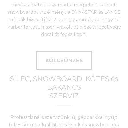
megtalálhatod a számodra megfelelőt sílécet,
snowboardot. Az élményt a DYNASTAR és LANGE
márkák biztosítják! Mi pedig garantáljuk, hogy jól
karbantartott, frissen waxolt és élezett lécet vagy
deszkát fogsz kapni.
KÖLCSÖNZÉS
SÍLÉC, SNOWBOARD, KÖTÉS és
BAKANCS
SZERVIZ
Professzionális szervizünk, új gépparkkal nyújt
teljes körű szolgáltatást sílécek és snowboardok