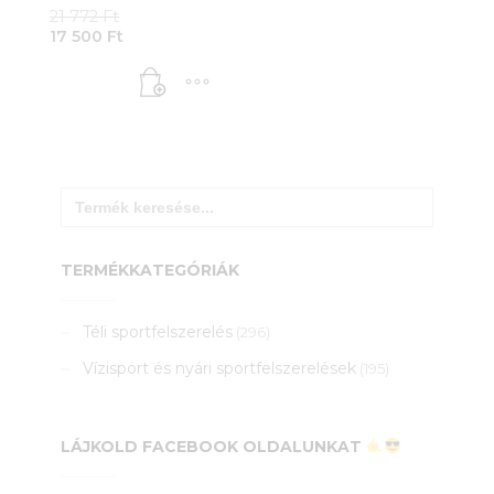
Original
21 772
Ft
Current
price
17 500
Ft
price
was:
is:
21
17
772 Ft.
500 Ft.
Search
for:
TERMÉKKATEGÓRIÁK
Téli sportfelszerelés
(296)
Vízisport és nyári sportfelszerelések
(195)
LÁJKOLD FACEBOOK OLDALUNKAT