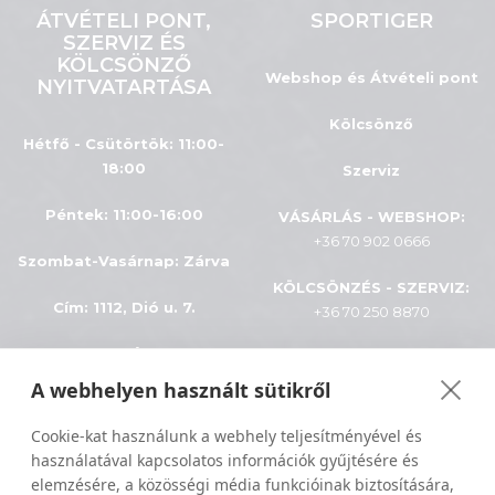
ÁTVÉTELI PONT,
SPORTIGER
SZERVIZ ÉS
KÖLCSÖNZŐ
Webshop és Átvételi pont
NYITVATARTÁSA
Kölcsönző
Hétfő - Csütörtök: 11:00-
18:00
Szerviz
Péntek: 11:00-16:00
VÁSÁRLÁS - WEBSHOP:
+36 70 902 0666
Szombat-Vasárnap
:
Zárva
KÖLCSÖNZÉS - SZERVIZ:
Cím: 1112, Dió u. 7.
+36 70 250 8870
INFÓK
A webhelyen használt sütikről
ÁSZF
Minden jog fenntartva © 2024
Cookie-kat használunk a webhely teljesítményével és
használatával kapcsolatos információk gyűjtésére és
Adatkezelés
Sportiger
elemzésére, a közösségi média funkcióinak biztosítására,