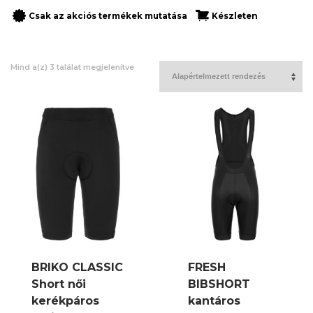
Csak az akciós termékek mutatása
Készleten
Mind a(z) 3 találat megjelenítve
BRIKO CLASSIC
FRESH
Short női
BIBSHORT
kerékpáros
kantáros