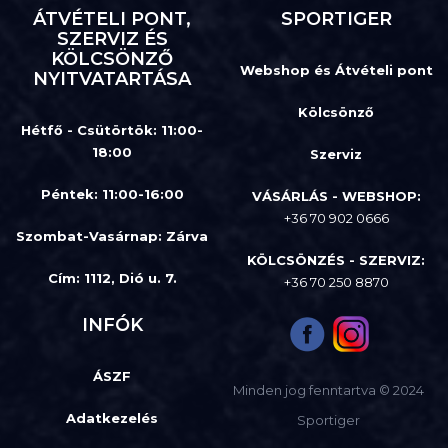
ÁTVÉTELI PONT,
SPORTIGER
SZERVIZ ÉS
KÖLCSÖNZŐ
Webshop és Átvételi pont
NYITVATARTÁSA
Kölcsönző
Hétfő - Csütörtök: 11:00-
18:00
Szerviz
Péntek: 11:00-16:00
VÁSÁRLÁS - WEBSHOP:
+36 70 902 0666
Szombat-Vasárnap
:
Zárva
KÖLCSÖNZÉS - SZERVIZ:
Cím: 1112, Dió u. 7.
+36 70 250 8870
INFÓK
ÁSZF
Minden jog fenntartva © 2024
Adatkezelés
Sportiger