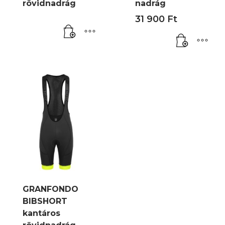
rövidnadrág
nadrág
31 900
Ft
GRANFONDO
BIBSHORT
kantáros