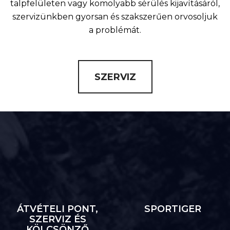
talpfelületen vagy komolyabb sérülés kijavításáról,
szervizünkben gyorsan és szakszerűen orvosoljuk
a problémát.
SZERVIZ
ÁTVÉTELI PONT,
SPORTIGER
SZERVIZ ÉS
KÖLCSÖNZŐ