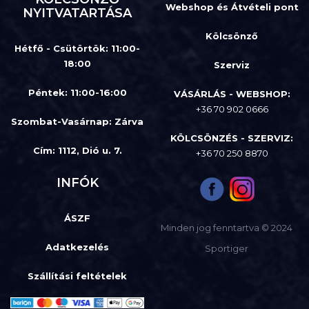
Webshop és Átvételi pont
NYITVATARTÁSA
Kölcsönző
Hétfő - Csütörtök: 11:00-
18:00
Szerviz
Péntek: 11:00-16:00
VÁSÁRLÁS - WEBSHOP:
+36 70 902 0666
Szombat-Vasárnap
:
Zárva
KÖLCSÖNZÉS - SZERVIZ:
Cím: 1112, Dió u. 7.
+36 70 250 8870
INFÓK
ÁSZF
Minden jog fenntartva © 2024
Adatkezelés
Sportiger
Szállítási feltételek