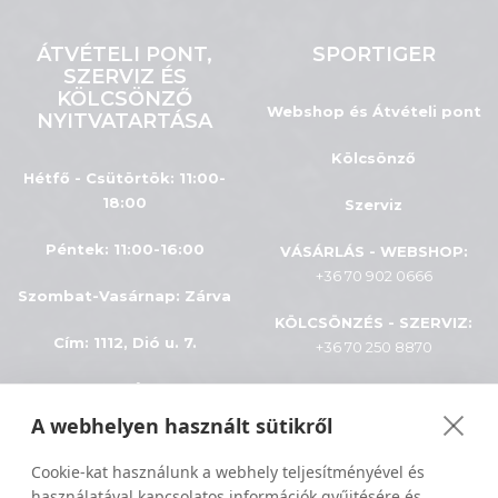
ÁTVÉTELI PONT,
SPORTIGER
SZERVIZ ÉS
KÖLCSÖNZŐ
Webshop és Átvételi pont
NYITVATARTÁSA
Kölcsönző
Hétfő - Csütörtök: 11:00-
18:00
Szerviz
Péntek: 11:00-16:00
VÁSÁRLÁS - WEBSHOP:
+36 70 902 0666
Szombat-Vasárnap
:
Zárva
KÖLCSÖNZÉS - SZERVIZ:
Cím: 1112, Dió u. 7.
+36 70 250 8870
INFÓK
A webhelyen használt sütikről
ÁSZF
Minden jog fenntartva © 2024
Cookie-kat használunk a webhely teljesítményével és
használatával kapcsolatos információk gyűjtésére és