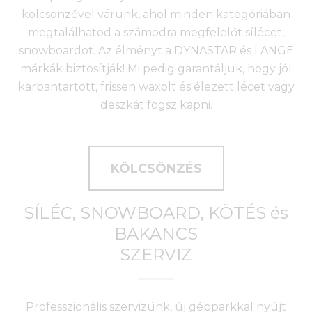
kölcsönzővel várunk, ahol minden kategóriában
megtalálhatod a számodra megfelelőt sílécet,
snowboardot. Az élményt a DYNASTAR és LANGE
márkák biztosítják! Mi pedig garantáljuk, hogy jól
karbantartott, frissen waxolt és élezett lécet vagy
deszkát fogsz kapni.
KÖLCSÖNZÉS
SÍLÉC, SNOWBOARD, KÖTÉS és
BAKANCS
SZERVIZ
Professzionális szervizünk, új gépparkkal nyújt