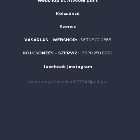
Webshop és Átvételi pont
Kölcsönző
Szerviz
VÁSÁRLÁS - WEBSHOP:
+36 70 902 0666
KÖLCSÖNZÉS - SZERVIZ:
+36 70 250 8870
facebook
|
instagram
Minden jog fenntartva © 2024 Sportiger