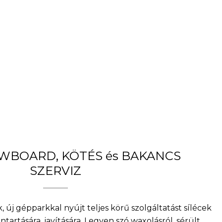
OWBOARD, KÖTÉS és BAKANCS
SZERVIZ
, új gépparkkal nyújt teljes körű szolgáltatást sílécek
artására, javítására. Legyen szó waxolásról, sérült