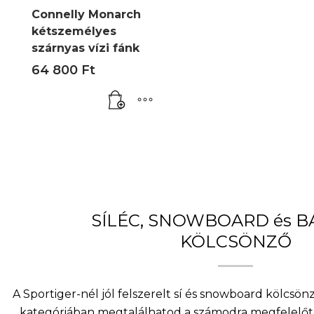
Connelly Monarch
kétszemélyes
szárnyas vízi fánk
64 800
Ft
SÍLÉC, SNOWBOARD és 
KÖLCSÖNZŐ
A Sportiger-nél jól felszerelt sí és snowboard kölcsö
kategóriában megtalálhatod a számodra megfelelőt 