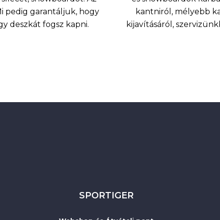
 pedig garantáljuk, hogy
kantniról, mélyebb k
agy deszkát fogsz kapni.
kijavításáról, szervizü
SPORTIGER