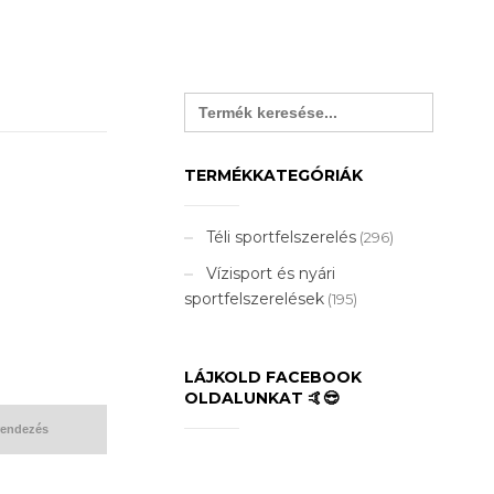
Search
for:
TERMÉKKATEGÓRIÁK
Téli sportfelszerelés
(296)
Vízisport és nyári
sportfelszerelések
(195)
LÁJKOLD FACEBOOK
OLDALUNKAT 🤙😎