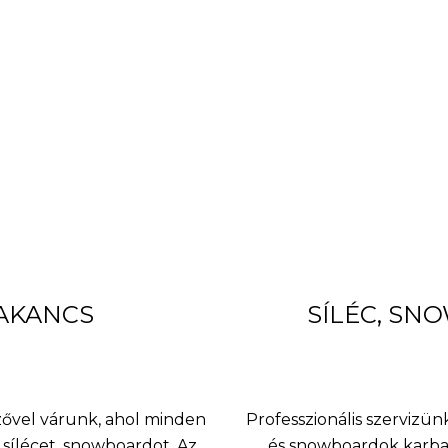
BAKANCS
SÍLÉC, SN
nzővel várunk, ahol minden
Professzionális szervizünk
sílécet, snowboardot. Az
és snowboardok karbant