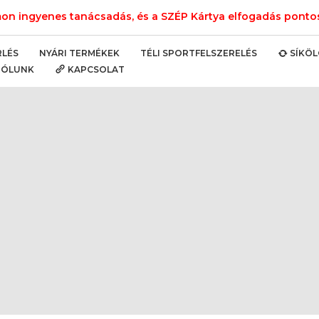
n ingyenes tanácsadás, és a SZÉP Kártya elfogadás pontos 
NYÁRI TERMÉKEK
TÉLI SPORTFELSZERELÉS
RLÉS
SÍKÖ
RÓLUNK
KAPCSOLAT