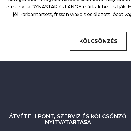
élményt a DYNASTAR és LANGE márkák biztosítják! Mi
jól karbantartott, frissen waxolt és élezett lécet v
KÖLCSÖNZÉS
ÁTVÉTELI PONT, SZERVIZ ÉS KÖLCSÖNZŐ
NYITVATARTÁSA