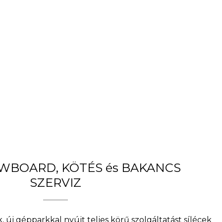
OWBOARD, KÖTÉS és BAKANCS
SZERVIZ
, új gépparkkal nyújt teljes körű szolgáltatást sílécek