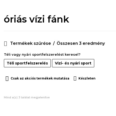
óriás vízi fánk
Termékek szűrése
Összesen 3 eredmény
Téli vagy nyári sportfelszerelést keresel?
Téli sportfelszerelés
Vízi- és nyári sport
Csak az akciós termékek mutatása
Készleten
Mind a(z) 3 találat megjelenítve