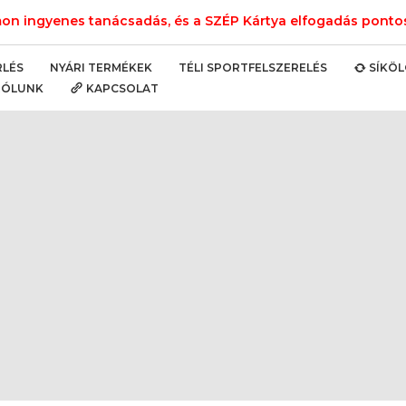
n ingyenes tanácsadás, és a SZÉP Kártya elfogadás pontos 
NYÁRI TERMÉKEK
TÉLI SPORTFELSZERELÉS
RLÉS
SÍKÖ
RÓLUNK
KAPCSOLAT