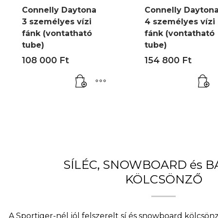
Connelly Daytona
Connelly Dayton
3 személyes vízi
4 személyes vízi
fánk (vontatható
fánk (vontatható
tube)
tube)
108 000
Ft
154 800
Ft
SÍLÉC, SNOWBOARD és 
KÖLCSÖNZŐ
A Sportiger-nél jól felszerelt sí és snowboard kölcsö