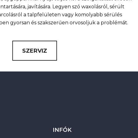
artására, javítására. Legyen szó waxolásról, sérült
arcolásról a talpfelületen vagy komolyabb sérülés
nkben gyorsan és szakszerűen orvosoljuk a problémát.
SZERVIZ
INFÓK