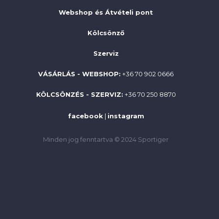
Webshop és Átvételi pont
Kölcsönző
Szerviz
VÁSÁRLÁS - WEBSHOP:
+36 70 902 0666
KÖLCSÖNZÉS - SZERVIZ:
+36 70 250 8870
facebook
|
instagram
Minden jog fenntartva © 2024 Sportiger