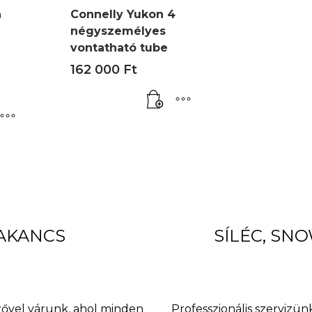
a
Connelly Yukon 4
négyszemélyes
vontatható tube
162 000
Ft
BAKANCS
SÍLÉC, SN
nzővel várunk, ahol minden
Professzionális szervizünk