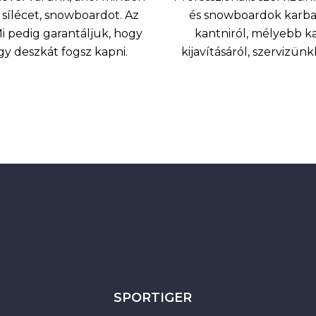
sílécet, snowboardot. Az
és snowboardok karbant
 pedig garantáljuk, hogy
kantniról, mélyebb k
agy deszkát fogsz kapni.
kijavításáról, szervizü
SPORTIGER