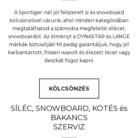
A Sportiger-nél jól felszerelt sí és snowboard
kölcsönzővel várunk, ahol minden kategóriában
megtalálhatod a számodra megfelelőt sílécet,
snowboardot. Az élményt a DYNASTAR és LANGE
márkák biztosítják! Mi pedig garantáljuk, hogy jól
karbantartott, frissen waxolt és élezett lécet vagy
deszkát fogsz kapni.
KÖLCSÖNZÉS
SÍLÉC, SNOWBOARD, KÖTÉS és
BAKANCS
SZERVIZ