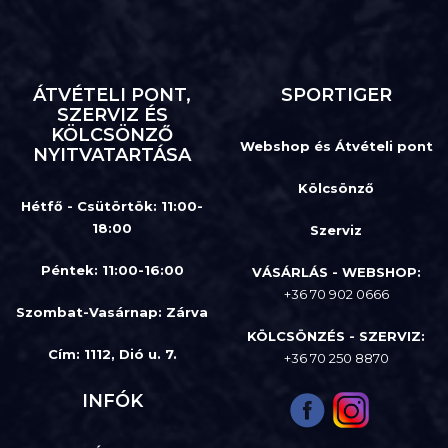
ÁTVÉTELI PONT,
SPORTIGER
SZERVIZ ÉS
KÖLCSÖNZŐ
Webshop és Átvételi pont
NYITVATARTÁSA
Kölcsönző
Hétfő - Csütörtök: 11:00-
18:00
Szerviz
Péntek: 11:00-16:00
VÁSÁRLÁS - WEBSHOP:
+36 70 902 0666
Szombat-Vasárnap
:
Zárva
KÖLCSÖNZÉS - SZERVIZ:
Cím: 1112, Dió u. 7.
+36 70 250 8870
INFÓK