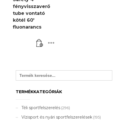
fényvisszaverő
tube vontató
kötél 60′
fluonarancs
Search
for:
TERMÉKKATEGÓRIÁK
Téli sportfelszerelés
(296)
Vízisport és nyári sportfelszerelések
(195)