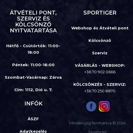
ÁTVÉTELI PONT,
SPORTIGER
SZERVIZ ÉS
KÖLCSÖNZŐ
Webshop és Átvételi pont
NYITVATARTÁSA
Kölcsönző
Hétfő - Csütörtök: 11:00-
18:00
Szerviz
Péntek: 11:00-16:00
VÁSÁRLÁS - WEBSHOP:
+36 70 902 0666
Szombat-Vasárnap
:
Zárva
KÖLCSÖNZÉS - SZERVIZ:
Cím: 1112, Dió u. 7.
+36 70 250 8870
INFÓK
ÁSZF
Minden jog fenntartva © 2024
Adatkezelés
Sportiger