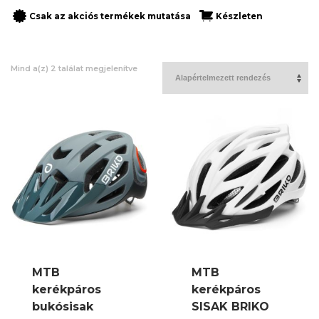
Csak az akciós termékek mutatása
Készleten
Mind a(z) 2 találat megjelenítve
MTB
MTB
kerékpáros
kerékpáros
bukósisak
SISAK BRIKO