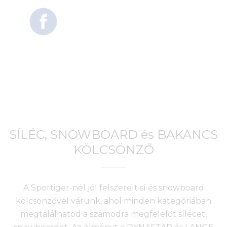
SÍLÉC, SNOWBOARD és BAKANCS
KÖLCSÖNZŐ
A Sportiger-nél jól felszerelt sí és snowboard
kölcsönzővel várunk, ahol minden kategóriában
megtalálhatod a számodra megfelelőt sílécet,