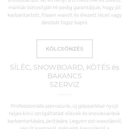
snowboardot. Az élményt a DYNASTAR és LANGE
márkák biztosítják! Mi pedig garantáljuk, hogy jól
karbantartott, frissen waxolt és élezett lécet vagy
deszkát fogsz kapni.
KÖLCSÖNZÉS
SÍLÉC, SNOWBOARD, KÖTÉS és
BAKANCS
SZERVIZ
Professzionális szervizünk, új gépparkkal nyújt
teljes körű szolgáltatást sílécek és snowboardok
karbantartására, javítására. Legyen szó waxolásról,
sérült kantniról, mélyebb karcolásról a