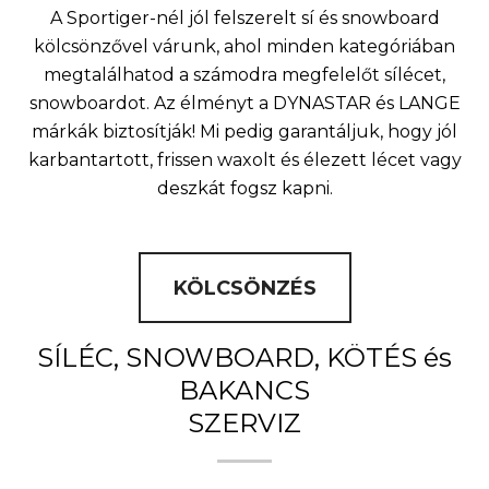
A Sportiger-nél jól felszerelt sí és snowboard
kölcsönzővel várunk, ahol minden kategóriában
megtalálhatod a számodra megfelelőt sílécet,
snowboardot. Az élményt a DYNASTAR és LANGE
márkák biztosítják! Mi pedig garantáljuk, hogy jól
karbantartott, frissen waxolt és élezett lécet vagy
deszkát fogsz kapni.
KÖLCSÖNZÉS
SÍLÉC, SNOWBOARD, KÖTÉS és
BAKANCS
SZERVIZ