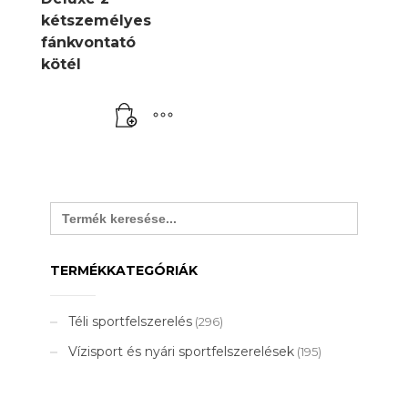
kétszemélyes
fánkvontató
kötél
Search
for:
TERMÉKKATEGÓRIÁK
Téli sportfelszerelés
(296)
Vízisport és nyári sportfelszerelések
(195)