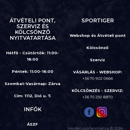
ÁTVÉTELI PONT,
SPORTIGER
SZERVIZ ÉS
KÖLCSÖNZŐ
Webshop és Átvételi pont
NYITVATARTÁSA
Kölcsönző
Hétfő - Csütörtök: 11:00-
18:00
Szerviz
Péntek: 11:00-16:00
VÁSÁRLÁS - WEBSHOP:
+36 70 902 0666
Szombat-Vasárnap
:
Zárva
KÖLCSÖNZÉS - SZERVIZ:
Cím: 1112, Dió u. 7.
+36 70 250 8870
INFÓK
ÁSZF
Minden jog fenntartva © 2024