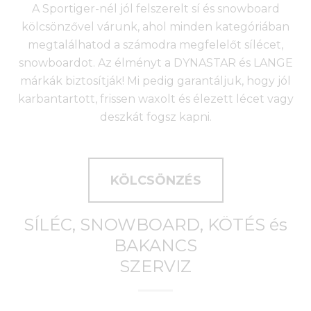
A Sportiger-nél jól felszerelt sí és snowboard
kölcsönzővel várunk, ahol minden kategóriában
megtalálhatod a számodra megfelelőt sílécet,
snowboardot. Az élményt a DYNASTAR és LANGE
márkák biztosítják! Mi pedig garantáljuk, hogy jól
karbantartott, frissen waxolt és élezett lécet vagy
deszkát fogsz kapni.
KÖLCSÖNZÉS
SÍLÉC, SNOWBOARD, KÖTÉS és
BAKANCS
SZERVIZ