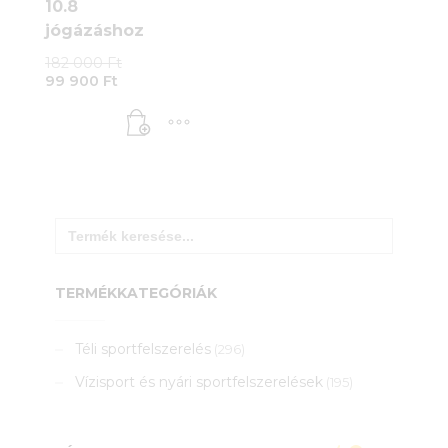
10.8
jógázáshoz
Original
182 000
Ft
Current
price
99 900
Ft
price
was:
is:
182
99
000 Ft.
900 Ft.
Search
for:
TERMÉKKATEGÓRIÁK
Téli sportfelszerelés
(296)
Vízisport és nyári sportfelszerelések
(195)