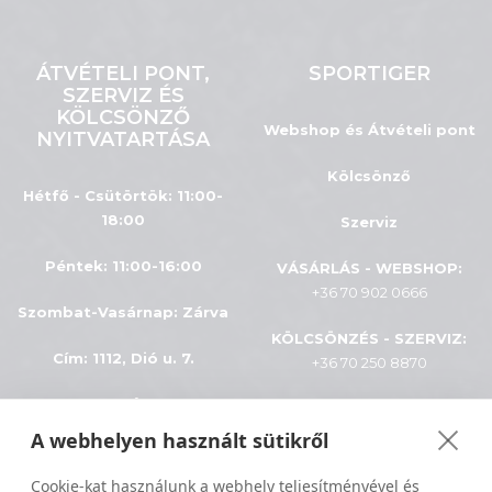
ÁTVÉTELI PONT,
SPORTIGER
SZERVIZ ÉS
KÖLCSÖNZŐ
Webshop és Átvételi pont
NYITVATARTÁSA
Kölcsönző
Hétfő - Csütörtök: 11:00-
18:00
Szerviz
Péntek: 11:00-16:00
VÁSÁRLÁS - WEBSHOP:
+36 70 902 0666
Szombat-Vasárnap
:
Zárva
KÖLCSÖNZÉS - SZERVIZ:
Cím: 1112, Dió u. 7.
+36 70 250 8870
INFÓK
A webhelyen használt sütikről
ÁSZF
Minden jog fenntartva © 2024
Cookie-kat használunk a webhely teljesítményével és