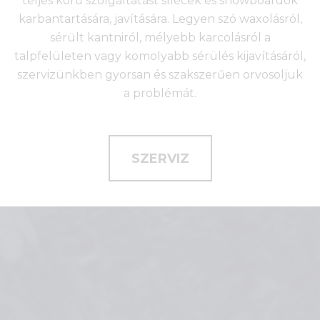
teljes körű szolgáltatást sílécek és snowboardok
karbantartására, javítására. Legyen szó waxolásról,
sérült kantniról, mélyebb karcolásról a
talpfelületen vagy komolyabb sérülés kijavításáról,
szervizünkben gyorsan és szakszerűen orvosoljuk
a problémát.
SZERVIZ