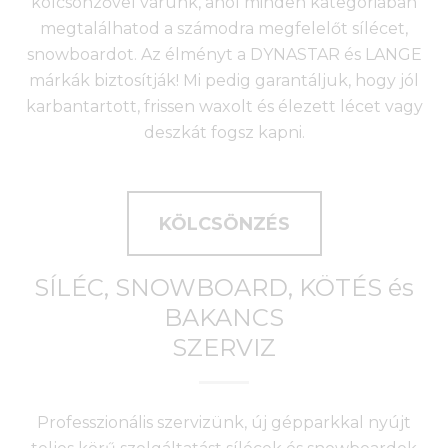
kölcsönzővel várunk, ahol minden kategóriában
megtalálhatod a számodra megfelelőt sílécet,
snowboardot. Az élményt a DYNASTAR és LANGE
márkák biztosítják! Mi pedig garantáljuk, hogy jól
karbantartott, frissen waxolt és élezett lécet vagy
deszkát fogsz kapni.
KÖLCSÖNZÉS
SÍLÉC, SNOWBOARD, KÖTÉS és
BAKANCS
SZERVIZ
Professzionális szervizünk, új gépparkkal nyújt