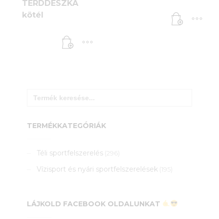
TÉRDDESZKA
kötél
Search
for:
TERMÉKKATEGÓRIÁK
Téli sportfelszerelés
(296)
Vízisport és nyári sportfelszerelések
(195)
LÁJKOLD FACEBOOK OLDALUNKAT