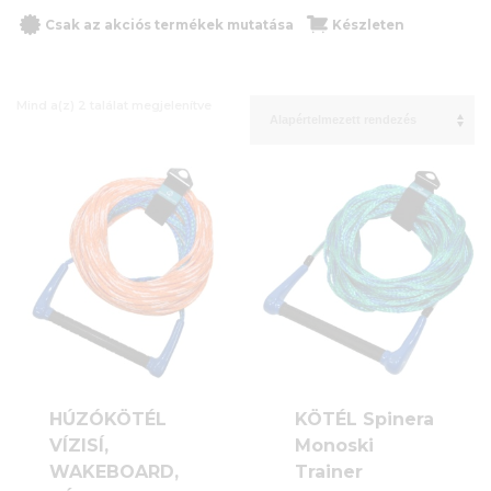
Csak az akciós termékek mutatása
Készleten
Mind a(z) 2 találat megjelenítve
HÚZÓKÖTÉL
KÖTÉL Spinera
VÍZISÍ,
Monoski
WAKEBOARD,
Trainer