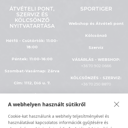
ÁTVÉTELI PONT,
SPORTIGER
SZERVIZ ÉS
KÖLCSÖNZŐ
Webshop és Átvételi pont
NYITVATARTÁSA
Kölcsönző
Hétfő - Csütörtök: 11:00-
18:00
Szerviz
Péntek: 11:00-16:00
VÁSÁRLÁS - WEBSHOP:
+36 70 902 0666
Szombat-Vasárnap
:
Zárva
KÖLCSÖNZÉS - SZERVIZ:
Cím: 1112, Dió u. 7.
+36 70 250 8870
INFÓK
A webhelyen használt sütikről
ÁSZF
Minden jog fenntartva © 2024
Cookie-kat használunk a webhely teljesítményével és
használatával kapcsolatos információk gyűjtésére és
Adatkezelés
Sportiger