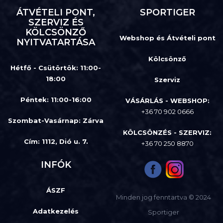
ÁTVÉTELI PONT,
SPORTIGER
SZERVIZ ÉS
KÖLCSÖNZŐ
Webshop és Átvételi pont
NYITVATARTÁSA
Kölcsönző
Hétfő - Csütörtök: 11:00-
18:00
Szerviz
Péntek: 11:00-16:00
VÁSÁRLÁS - WEBSHOP:
+36 70 902 0666
Szombat-Vasárnap
:
Zárva
KÖLCSÖNZÉS - SZERVIZ:
Cím: 1112, Dió u. 7.
+36 70 250 8870
INFÓK
ÁSZF
Minden jog fenntartva © 2024
Adatkezelés
Sportiger