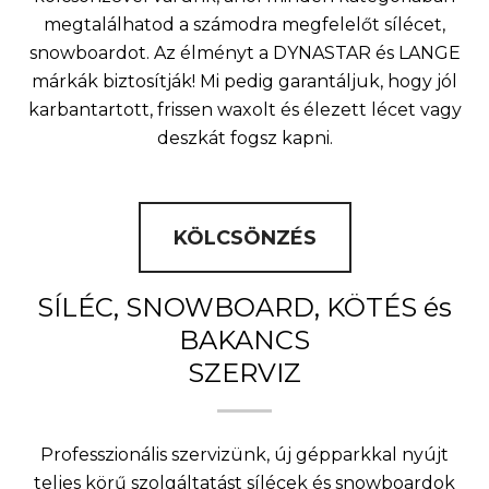
megtalálhatod a számodra megfelelőt sílécet,
snowboardot. Az élményt a DYNASTAR és LANGE
márkák biztosítják! Mi pedig garantáljuk, hogy jól
karbantartott, frissen waxolt és élezett lécet vagy
deszkát fogsz kapni.
KÖLCSÖNZÉS
SÍLÉC, SNOWBOARD, KÖTÉS és
BAKANCS
SZERVIZ
Professzionális szervizünk, új gépparkkal nyújt
teljes körű szolgáltatást sílécek és snowboardok