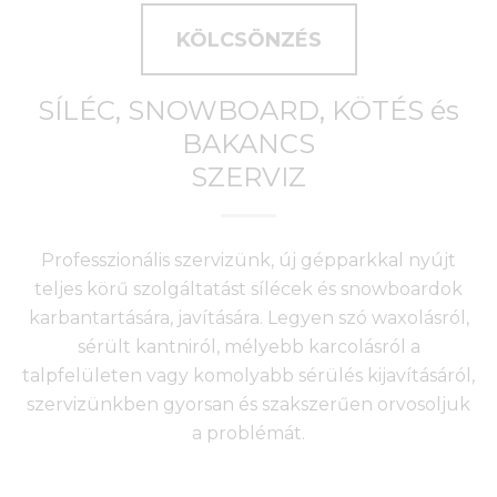
KÖLCSÖNZÉS
SÍLÉC, SNOWBOARD, KÖTÉS és
BAKANCS
SZERVIZ
Professzionális szervizünk, új gépparkkal nyújt
teljes körű szolgáltatást sílécek és snowboardok
karbantartására, javítására. Legyen szó waxolásról,
sérült kantniról, mélyebb karcolásról a
talpfelületen vagy komolyabb sérülés kijavításáról,
szervizünkben gyorsan és szakszerűen orvosoljuk
a problémát.