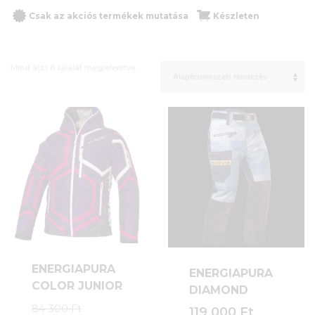
Csak az akciós termékek mutatása
Készleten
Mind a(z) 6 találat megjelenítve
ENERGIAPURA
ENERGIAPURA
COLOR JUNIOR
DIAMOND
Original
84 300
Ft
119 000
Ft