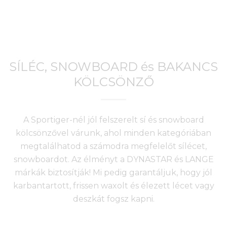
SÍLÉC, SNOWBOARD és BAKANCS
KÖLCSÖNZŐ
A Sportiger-nél jól felszerelt sí és snowboard
kölcsönzővel várunk, ahol minden kategóriában
megtalálhatod a számodra megfelelőt sílécet,
snowboardot. Az élményt a DYNASTAR és LANGE
márkák biztosítják! Mi pedig garantáljuk, hogy jól
karbantartott, frissen waxolt és élezett lécet vagy
deszkát fogsz kapni.