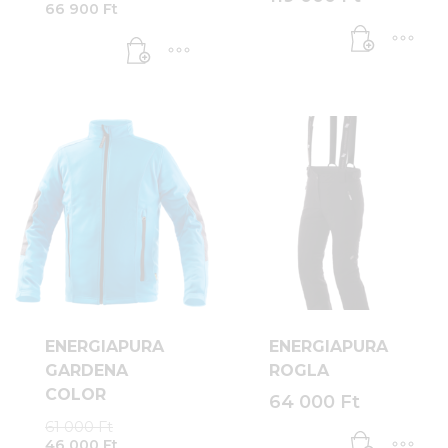
Current
price
66 900
Ft
price
was:
is:
84
66
300 Ft.
900 Ft.
ENERGIAPURA
ENERGIAPURA
GARDENA
ROGLA
COLOR
64 000
Ft
Original
61 000
Ft
Current
price
46 000
Ft