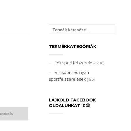
Search
for:
TERMÉKKATEGÓRIÁK
Téli sportfelszerelés
(296)
Vízisport és nyári
sportfelszerelések
(195)
LÁJKOLD FACEBOOK
OLDALUNKAT 🤙😎