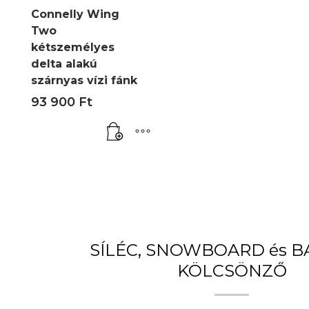
Connelly Wing
Two
kétszemélyes
delta alakú
szárnyas vízi fánk
93 900
Ft
SÍLÉC, SNOWBOARD és 
KÖLCSÖNZŐ