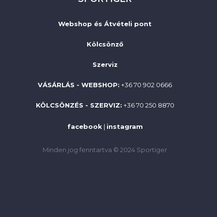
Webshop és Átvételi pont
Kölcsönző
Szerviz
VÁSÁRLÁS - WEBSHOP:
+36 70 902 0666
KÖLCSÖNZÉS - SZERVIZ:
+36 70 250 8870
facebook
|
instagram
Minden jog fenntartva © 2024 Sportiger