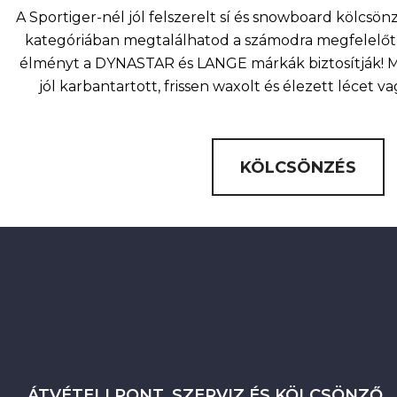
A Sportiger-nél jól felszerelt sí és snowboard kölcsö
kategóriában megtalálhatod a számodra megfelelőt 
élményt a DYNASTAR és LANGE márkák biztosítják! Mi
jól karbantartott, frissen waxolt és élezett lécet v
KÖLCSÖNZÉS
ÁTVÉTELI PONT, SZERVIZ ÉS KÖLCSÖNZŐ