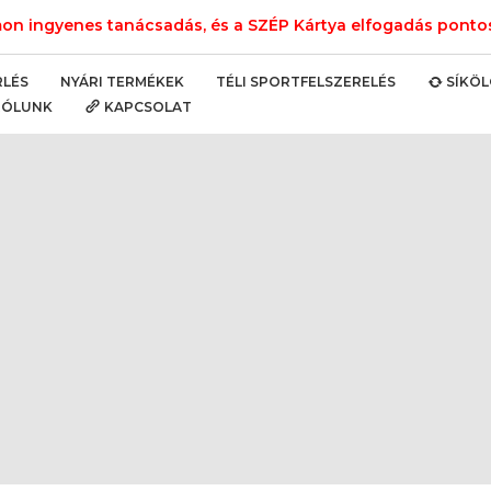
n ingyenes tanácsadás, és a SZÉP Kártya elfogadás pontos 
NYÁRI TERMÉKEK
TÉLI SPORTFELSZERELÉS
RLÉS
SÍKÖ
RÓLUNK
KAPCSOLAT