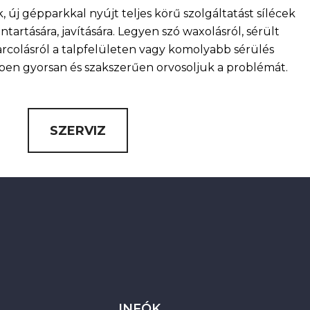
, új gépparkkal nyújt teljes körű szolgáltatást sílécek
artására, javítására. Legyen szó waxolásról, sérült
arcolásról a talpfelületen vagy komolyabb sérülés
nkben gyorsan és szakszerűen orvosoljuk a problémát.
SZERVIZ
INFÓK