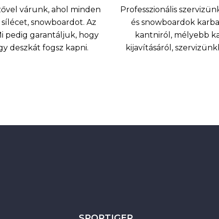
nzővel várunk, ahol minden
Professzionális szervizünk
sílécet, snowboardot. Az
és snowboardok karbant
 pedig garantáljuk, hogy
kantniról, mélyebb k
agy deszkát fogsz kapni.
kijavításáról, szervizü
SPORTIGER